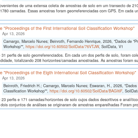
ovenientes de uma extensa coleta de amostras de solo em um transecto de 210
 1780 camadas. Essas amostras foram georreferenciadas com GPS. Em cada um
 "Proceedings of the First International Soil Classification Workshop"
Apr 13, 2026
Camargo, Marcelo Nunes; Beinroth, Fernando Henrique, 2026, "Dados de "Proce
Workshop"",
https://doi.org/10.60502/SoilData/76VTJW
, SoilData, V1
 31 perfis de solo georreferenciados. Em cada um dos perfis de solo, foram c
didade, totalizando 208 horizontes/camadas amostradas. As amostras foram sub
 "Proceedings of the Eigth International Soil Classification Workshop"
Apr 13, 2026
Beinroth, Friedrich H.; Camargo, Marcelo Nunes; Eswaran, H., 2026, "Dados d
Classification Workshop"",
https://doi.org/10.60502/SoilData/BAGI6F
, SoilDat
23 perfis e 171 camadas/horizontes de solo cujos dados descritivos e analític
s, dois conjuntos de análises se originaram de amostras emparelhadas Foram p