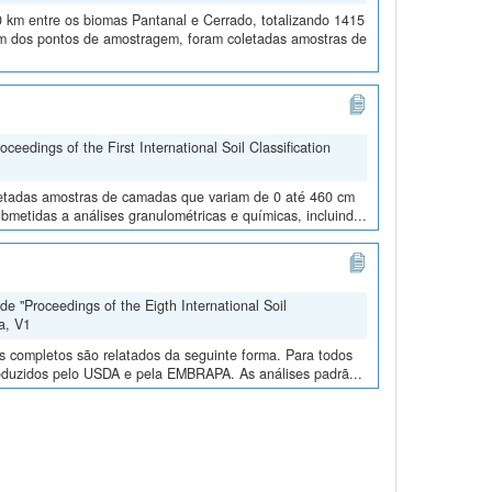
 km entre os biomas Pantanal e Cerrado, totalizando 1415
 dos pontos de amostragem, foram coletadas amostras de
edings of the First International Soil Classification
oletadas amostras de camadas que variam de 0 até 460 cm
metidas a análises granulométricas e químicas, incluind...
e "Proceedings of the Eigth International Soil
a, V1
os completos são relatados da seguinte forma. Para todos
roduzidos pelo USDA e pela EMBRAPA. As análises padrã...