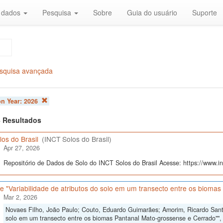
r dados
Pesquisa
Sobre
Guia do usuário
Suporte
squisa avançada
on Year:
2026
 4 Resultados
os do Brasil
(INCT Solos do Brasil)
Apr 27, 2026
Repositório de Dados de Solo do INCT Solos do Brasil Acesse: https://www.inc
 "Variabilidade de atributos do solo em um transecto entre os bioma
Mar 2, 2026
Novaes Filho, João Paulo; Couto, Eduardo Guimarães; Amorim, Ricardo Santos
solo em um transecto entre os biomas Pantanal Mato-grossense e Cerrado""