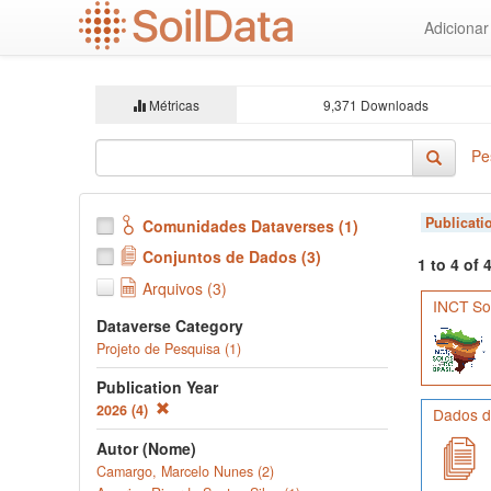
Ir
Adiciona
para
o
conteúdo
principal
Métricas
9,371 Downloads
Pe
Publicati
Comunidades Dataverses (1)
Conjuntos de Dados (3)
1 to 4 of
Arquivos (3)
INCT Sol
Dataverse Category
Projeto de Pesquisa (1)
Publication Year
2026 (4)
Dados de
Autor (Nome)
Camargo, Marcelo Nunes (2)