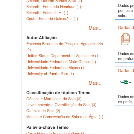
Amorim, Ricardo Santos Silva (1)
Dados pr
Beinroth, Fernando Henrique (1)
pontos e
Beinroth, Friedrich H. (1)
solo...
Couto, Eduardo Guimarães (1)
Dados de
Mais ...
Autor Afiliação
Empresa Brasileira de Pesquisa Agropecuária
(2)
Dados de
United States Department of Agriculture (1)
de profun
Universidade Federal de Mato Grosso (1)
Universidade Federal de Viçosa (1)
Dados de
University of Puerto Rico (1)
Mais ...
Classificação de tópicos Termo
Dados de 
Gênese e Morfologia do Solo (3)
os perfi
Levantamento e Classificação do Solo (3)
Química do Solo (2)
Manejo e Conservação do Solo e da Água (1)
Palavra-chave Termo
Capacidade de troca de cátions (2)