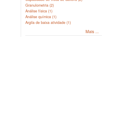
Granulometria (2)
Análise física (1)
Análise química (1)
Argila de baixa atividade (1)
Mais ...
Cobertura Geográfica Estado /
Província
AL (1)
DF (1)
GO (1)
MG (1)
Mato Grosso (1)
Mais ...
Copyright © 2026, SoilData