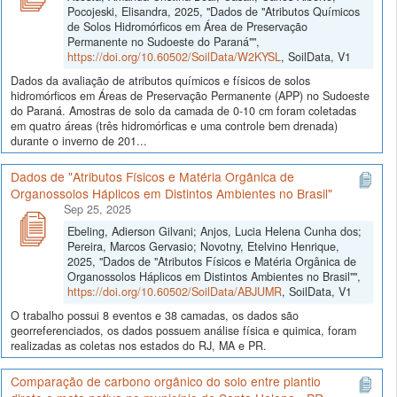
Pocojeski, Elisandra, 2025, "Dados de "Atributos Químicos
de Solos Hidromórficos em Área de Preservação
Permanente no Sudoeste do Paraná"",
https://doi.org/10.60502/SoilData/W2KYSL
, SoilData, V1
Dados da avaliação de atributos químicos e físicos de solos
hidromórficos em Áreas de Preservação Permanente (APP) no Sudoeste
do Paraná. Amostras de solo da camada de 0-10 cm foram coletadas
em quatro áreas (três hidromórficas e uma controle bem drenada)
durante o inverno de 201...
Dados de "Atributos Físicos e Matéria Orgânica de
Organossolos Háplicos em Distintos Ambientes no Brasil"
Sep 25, 2025
Ebeling, Adierson Gilvani; Anjos, Lucia Helena Cunha dos;
Pereira, Marcos Gervasio; Novotny, Etelvino Henrique,
2025, "Dados de "Atributos Físicos e Matéria Orgânica de
Organossolos Háplicos em Distintos Ambientes no Brasil"",
https://doi.org/10.60502/SoilData/ABJUMR
, SoilData, V1
O trabalho possui 8 eventos e 38 camadas, os dados são
georreferenciados, os dados possuem análise física e quimica, foram
realizadas as coletas nos estados do RJ, MA e PR.
Comparação de carbono orgânico do solo entre plantio