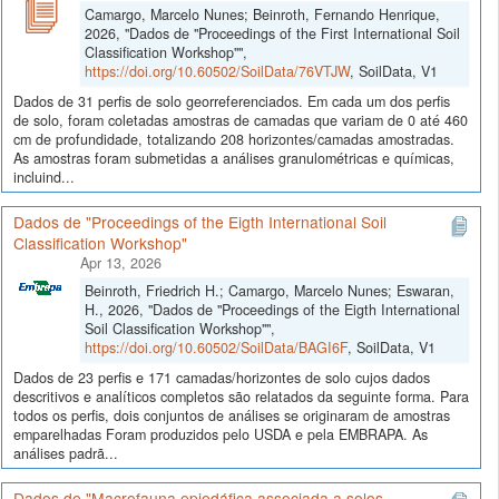
Camargo, Marcelo Nunes; Beinroth, Fernando Henrique,
2026, "Dados de "Proceedings of the First International Soil
Classification Workshop"",
https://doi.org/10.60502/SoilData/76VTJW
, SoilData, V1
Dados de 31 perfis de solo georreferenciados. Em cada um dos perfis
de solo, foram coletadas amostras de camadas que variam de 0 até 460
cm de profundidade, totalizando 208 horizontes/camadas amostradas.
As amostras foram submetidas a análises granulométricas e químicas,
incluind...
Dados de "Proceedings of the Eigth International Soil
Classification Workshop"
Apr 13, 2026
Beinroth, Friedrich H.; Camargo, Marcelo Nunes; Eswaran,
H., 2026, "Dados de "Proceedings of the Eigth International
Soil Classification Workshop"",
https://doi.org/10.60502/SoilData/BAGI6F
, SoilData, V1
Dados de 23 perfis e 171 camadas/horizontes de solo cujos dados
descritivos e analíticos completos são relatados da seguinte forma. Para
todos os perfis, dois conjuntos de análises se originaram de amostras
emparelhadas Foram produzidos pelo USDA e pela EMBRAPA. As
análises padrã...
Dados de "Macrofauna epiedáfica associada a solos