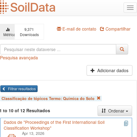
Ir
Alt
para
na
o
conteúdo
principal
E-mail de contato
Compartilhar
9,371
Métricas
Downloads
Pesquisa avançada
Adicionar dados
Filtrar resultados
Classificação de tópicos Termo:
Química do Solo
1 to 10 of 12 Resultados
Ordenar
Dados de "Proceedings of the First International Soil
Classification Workshop"
Apr 13, 2026