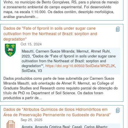
Vinho, no município de Bento Gonçalves, RS, para o planos de manejo
e zoneamento ambiental do campo experimental. Foi desenvolvido
mapa, na escala 1:10.000. Os dados contêm, descrição morfológica,
análise granulométr...
Dados de "Fate of fipronil in soils under sugar cane
cultivation from the Northeast of Brazil: sorption and
degradation"
Oct 15, 2024
Masutti, Carmem Sueze Miranda; Mermut, Ahmet Ruhi,
2023, "Dados de "Fate of fipronil in soils under sugar cane
cultivation from the Northeast of Brazil: sorption and
degradation"",
https://doi.org/10.60502/SoilData/WHZL2K
,
SoilData, V3
Dados produzidos como parte de tese submetida por Carmem Sueze
Miranda Masutti, sob orientação de Ahmet R. Mermut, ao College of
Graduate Studies and Research como requisito parcial de obtenção do
título de PhD no Department of Soil Science. Os dados foram
produzidos a partir de...
Dados de "Atributos Químicos de Solos Hidromórficos em
Área de Preservação Permanente no Sudoeste do Paraná"
Sep 25, 2025
Acosta, Amanda Cristina Beal; Casali, Carlos Alberto;