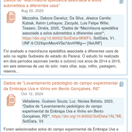
submetidos a diferentes usos"
Aug 20, 2025
Mezzalira, Debora Daneluz; Da Silva, Jéssica Camile;
Kubiak, Ketrin Lorhayne; Zarzycki, Luis Felipe Wille;
Tessaro, Dinéia, 2025, "Dados de "Macrofauna epiedáfica
associada a solos submetidos a diferentes usos"",
https://doi.org/10.60502/SoilData/9K9IF0
, SoilData, V1,
UNF:6:Cf2XqonMeo4VSa7dzvtHWg== [fileUNF]
Foi avaliado a macrofauna epiedáfica associada a diferentes usos de
solo na região Sudoeste do estado do Paraná. O estudo foi realizado
em dois períodos sazonais (verão e outono) nos anos de 2014 e 2015,
em seis sistemas de uso do solo: mata ciliar, soja, milho, pastagem,
reserva...
Dados de "Levantamento pedológico do campo experimental
da Embrapa Uva e Vinho em Bento Gonçalves, RS"
Oct 12, 2024
Valladares, Gustavo Souza; Luz, Naíssa Batista, 2023,
"Dados de "Levantamento pedológico do campo
experimental da Embrapa Uva e Vinho em Bento
Gonçalves, RS"",
https://doi.org/10.60502/SoilData/7AL7MI
,
SoilData, V3
Foram selecionados solos do campo experimental da Embrapa Uva e