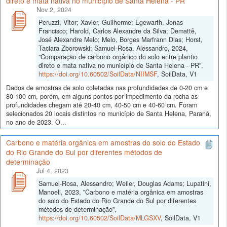
direto e mata nativa no município de Santa Helena - PR
Nov 2, 2024
Peruzzi, Vitor; Xavier, Guilherme; Egewarth, Jonas
Francisco; Harold, Carlos Alexandre da Silva; Demattê,
José Alexandre Melo; Melo, Borges Marfrann Dias; Horst,
Taciara Zborowski; Samuel-Rosa, Alessandro, 2024,
"Comparação de carbono orgânico do solo entre plantio
direto e mata nativa no município de Santa Helena - PR",
https://doi.org/10.60502/SoilData/NIIMSF
, SoilData, V1
Dados de amostras de solo coletadas nas profundidades de 0-20 cm e
80-100 cm, porém, em alguns pontos por impedimento da rocha as
profundidades chegam até 20-40 cm, 40-50 cm e 40-60 cm. Foram
selecionados 20 locais distintos no município de Santa Helena, Paraná,
no ano de 2023. O...
Carbono e matéria orgânica em amostras do solo do Estado
do Rio Grande do Sul por diferentes métodos de
determinação
Jul 4, 2023
Samuel-Rosa, Alessandro; Weiler, Douglas Adams; Lupatini,
Manoeli, 2023, "Carbono e matéria orgânica em amostras
do solo do Estado do Rio Grande do Sul por diferentes
métodos de determinação",
https://doi.org/10.60502/SoilData/MLGSXV
, SoilData, V1