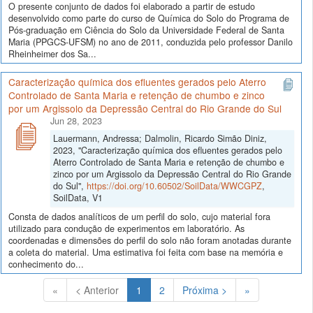
O presente conjunto de dados foi elaborado a partir de estudo
desenvolvido como parte do curso de Química do Solo do Programa de
Pós-graduação em Ciência do Solo da Universidade Federal de Santa
Maria (PPGCS-UFSM) no ano de 2011, conduzida pelo professor Danilo
Rheinheimer dos Sa...
Caracterização química dos efluentes gerados pelo Aterro
Controlado de Santa Maria e retenção de chumbo e zinco
por um Argissolo da Depressão Central do Rio Grande do Sul
Jun 28, 2023
Lauermann, Andressa; Dalmolin, Ricardo Simão Diniz,
2023, "Caracterização química dos efluentes gerados pelo
Aterro Controlado de Santa Maria e retenção de chumbo e
zinco por um Argissolo da Depressão Central do Rio Grande
do Sul",
https://doi.org/10.60502/SoilData/WWCGPZ
,
SoilData, V1
Consta de dados analíticos de um perfil do solo, cujo material fora
utilizado para condução de experimentos em laboratório. As
coordenadas e dimensões do perfil do solo não foram anotadas durante
a coleta do material. Uma estimativa foi feita com base na memória e
conhecimento do...
(Atual)
«
< Anterior
1
2
Próxima >
»