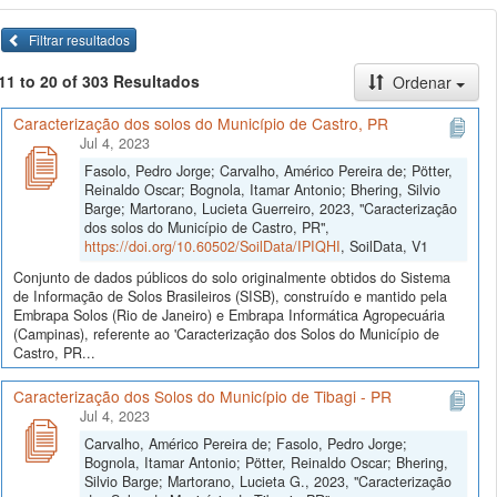
Filtrar resultados
11 to 20 of 303 Resultados
Ordenar
Caracterização dos solos do Município de Castro, PR
Jul 4, 2023
Fasolo, Pedro Jorge; Carvalho, Américo Pereira de; Pötter,
Reinaldo Oscar; Bognola, Itamar Antonio; Bhering, Silvio
Barge; Martorano, Lucieta Guerreiro, 2023, "Caracterização
dos solos do Município de Castro, PR",
https://doi.org/10.60502/SoilData/IPIQHI
, SoilData, V1
Conjunto de dados públicos do solo originalmente obtidos do Sistema
de Informação de Solos Brasileiros (SISB), construído e mantido pela
Embrapa Solos (Rio de Janeiro) e Embrapa Informática Agropecuária
(Campinas), referente ao 'Caracterização dos Solos do Município de
Castro, PR...
Caracterização dos Solos do Município de Tibagi - PR
Jul 4, 2023
Carvalho, Américo Pereira de; Fasolo, Pedro Jorge;
Bognola, Itamar Antonio; Pötter, Reinaldo Oscar; Bhering,
Silvio Barge; Martorano, Lucieta G., 2023, "Caracterização