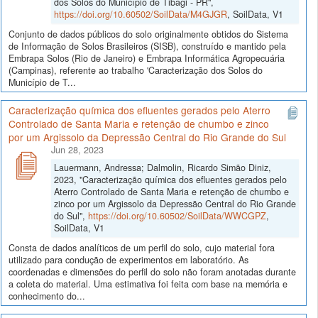
dos Solos do Município de Tibagi - PR",
https://doi.org/10.60502/SoilData/M4GJGR
, SoilData, V1
Conjunto de dados públicos do solo originalmente obtidos do Sistema
de Informação de Solos Brasileiros (SISB), construído e mantido pela
Embrapa Solos (Rio de Janeiro) e Embrapa Informática Agropecuária
(Campinas), referente ao trabalho 'Caracterização dos Solos do
Município de T...
Caracterização química dos efluentes gerados pelo Aterro
Controlado de Santa Maria e retenção de chumbo e zinco
por um Argissolo da Depressão Central do Rio Grande do Sul
Jun 28, 2023
Lauermann, Andressa; Dalmolin, Ricardo Simão Diniz,
2023, "Caracterização química dos efluentes gerados pelo
Aterro Controlado de Santa Maria e retenção de chumbo e
zinco por um Argissolo da Depressão Central do Rio Grande
do Sul",
https://doi.org/10.60502/SoilData/WWCGPZ
,
SoilData, V1
Consta de dados analíticos de um perfil do solo, cujo material fora
utilizado para condução de experimentos em laboratório. As
coordenadas e dimensões do perfil do solo não foram anotadas durante
a coleta do material. Uma estimativa foi feita com base na memória e
conhecimento do...