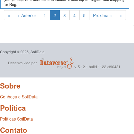
for Reg...
(Atual)
«
< Anterior
1
2
3
4
5
Próxima >
»
Copyright © 2026, SoilData
Desenvolvido por
v. 5.12.1 build 1122-cf90431
Sobre
Conheça o SoilData
Política
Políticas SoilData
Contato