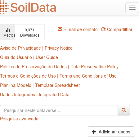
Ir
Alt
para
na
o
conteúdo
principal
E-mail de contato
Compartilhar
9,371
Métricas
Downloads
Aviso de Privacidade | Privacy Notice
Guia do Usuário | User Guide
Política de Preservação de Dados | Data Preservation Policy
Termos e Condições de Uso | Terms and Conditions of Use
Planilha Modelo | Template Spreadsheet
Dados Integrados | Integrated Data
Pesquisa avançada
Adicionar dados