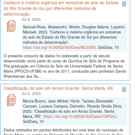
Carbono e matéria orgânica em amostras do solo do Estado
do Rio Grande do Sul por diferentes métodos de
determinação
Jul 4, 2023
Samuel-Rosa, Alessandro; Weiler, Douglas Adams; Lupatini,
Manoeli, 2023, "Carbono e matéria orgânica em amostras
do solo do Estado do Rio Grande do Sul por diferentes
métodos de determinação",
https://doi.org/10.60502/SoilData/MLGSXV
, SoilData, V1
O presente conjunto de dados foi elaborado a partir de estudo
desenvolvido como parte do curso de Química do Solo do Programa de
Pós-graduação em Ciência do Solo da Universidade Federal de Santa
Maria (PPGCS-UFSM) no ano de 2011, conduzida pelo professor Danilo
Rheinheimer dos Sa...
Classificação do solo em Arroio Grande, Santa Maria, RS
Jul 4, 2023
Moura-Bueno, Jean Michel; Horst, Taciara Zborowski;
Cancian, Luciano Campos; Dalmolin, Ricardo Simão Diniz,
2023, "Classificação do solo em Arroio Grande, Santa
Maria, RS",
https://doi.org/10.60502/SoilData/IOWG0J
,
SoilData, V1
Dados coletados em pontos distribuidos em uma área do município de
Santa Maria, na região do Rebordo do Planalto do Rio Grande do Sul,