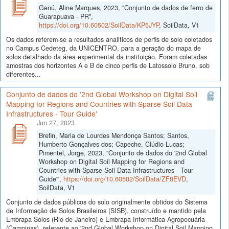
Genú, Aline Marques, 2023, "Conjunto de dados de ferro de
Guarapuava - PR",
https://doi.org/10.60502/SoilData/KP5JYP
, SoilData, V1
Os dados referem-se a resultados analiticos de perfis de solo coletados
no Campus Cedeteg, da UNICENTRO, para a geração do mapa de
solos detalhado da área experimental da instituição. Foram coletadas
amostras dos horizontes A e B de cinco perfis de Latossolo Bruno, sob
diferentes...
Conjunto de dados do '2nd Global Workshop on Digital Soil
Mapping for Regions and Countries with Sparse Soil Data
Infrastructures - Tour Guide'
Jun 27, 2023
Brefin, Maria de Lourdes Mendonça Santos; Santos,
Humberto Gonçalves dos; Capeche, Clúdio Lucas;
Pimentel, Jorge, 2023, "Conjunto de dados do '2nd Global
Workshop on Digital Soil Mapping for Regions and
Countries with Sparse Soil Data Infrastructures - Tour
Guide'",
https://doi.org/10.60502/SoilData/ZF8EVD
,
SoilData, V1
Conjunto de dados públicos do solo originalmente obtidos do Sistema
de Informação de Solos Brasileiros (SISB), construído e mantido pela
Embrapa Solos (Rio de Janeiro) e Embrapa Informática Agropecuária
(Campinas), referente ao '2nd Global Workshop on Digital Soil Mapping