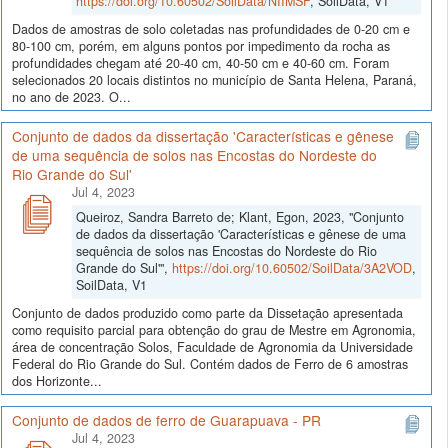
https://doi.org/10.60502/SoilData/NIIMSF
, SoilData, V1
Dados de amostras de solo coletadas nas profundidades de 0-20 cm e
80-100 cm, porém, em alguns pontos por impedimento da rocha as
profundidades chegam até 20-40 cm, 40-50 cm e 40-60 cm. Foram
selecionados 20 locais distintos no município de Santa Helena, Paraná,
no ano de 2023. O...
Conjunto de dados da dissertação 'Características e gênese
de uma sequência de solos nas Encostas do Nordeste do
Rio Grande do Sul'
Jul 4, 2023
Queiroz, Sandra Barreto de; Klant, Egon, 2023, "Conjunto
de dados da dissertação 'Características e gênese de uma
sequência de solos nas Encostas do Nordeste do Rio
Grande do Sul'",
https://doi.org/10.60502/SoilData/3A2VOD
,
SoilData, V1
Conjunto de dados produzido como parte da Dissetação apresentada
como requisito parcial para obtenção do grau de Mestre em Agronomia,
área de concentração Solos, Faculdade de Agronomia da Universidade
Federal do Rio Grande do Sul. Contém dados de Ferro de 6 amostras
dos Horizonte...
Conjunto de dados de ferro de Guarapuava - PR
Jul 4, 2023