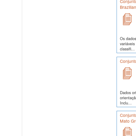
Conjunto
Brazilia
Os dados
variáveis
classifi...
Conjunt
Dados or
orientaçã
Inclu...
Conjunt
Mato Gr