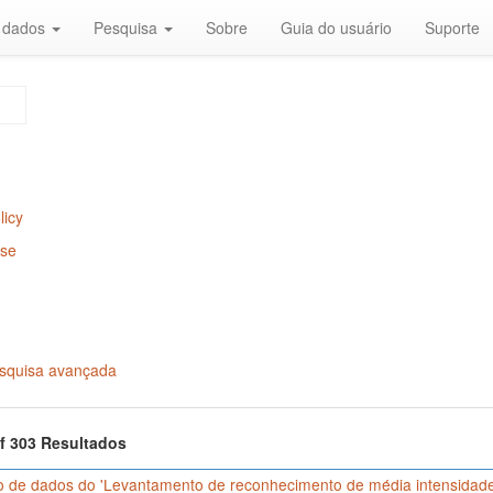
r dados
Pesquisa
Sobre
Guia do usuário
Suporte
licy
Use
squisa avançada
of 303 Resultados
o de dados do 'Levantamento de reconhecimento de média intensidade 