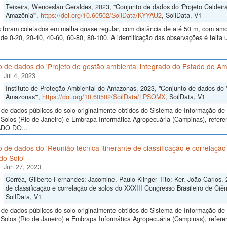
Teixeira, Wenceslau Geraldes, 2023, "Conjunto de dados do 'Projeto Caldeirã
Amazônia'",
https://doi.org/10.60502/SoilData/KYYAU2
, SoilData, V1
 foram coletados em malha quase regular, com distância de até 50 m, com amos
e 0-20, 20-40, 40-60, 60-80, 80-100. A identificação das observações é feita 
o de dados do 'Projeto de gestão ambiental integrado do Estado do A
Jul 4, 2023
Instituto de Proteção Ambiental do Amazonas, 2023, "Conjunto de dados do '
Amazonas'",
https://doi.org/10.60502/SoilData/LPSOMX
, SoilData, V1
de dados públicos do solo originalmente obtidos do Sistema de Informação de S
Solos (Rio de Janeiro) e Embrapa Informática Agropecuária (Campinas), 
DO DO...
 de dados do 'Reunião técnica itinerante de classificação e correlação
do Solo'
Jun 27, 2023
Corrêa, Gilberto Fernandes; Jacomine, Paulo Klinger Tito; Ker, João Carlos, 
de classificação e correlação de solos do XXXIII Congresso Brasileiro de Ciên
SoilData, V1
de dados públicos do solo originalmente obtidos do Sistema de Informação de S
olos (Rio de Janeiro) e Embrapa Informática Agropecuária (Campinas), referent