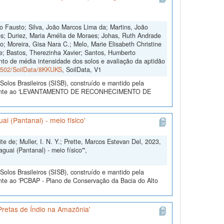
o Fausto; Silva, João Marcos Lima da; Martins, João
s; Duriez, Maria Amélia de Moraes; Johas, Ruth Andrade
o; Moreira, Gisa Nara C.; Melo, Marie Elisabeth Christine
e; Bastos, Therezinha Xavier; Santos, Humberto
to de média intensidade dos solos e avaliação da aptidão
60502/SoilData/8KKUKS
, SoilData, V1
olos Brasileiros (SISB), construído e mantido pela
referente ao 'LEVANTAMENTO DE RECONHECIMENTO DE
 (Pantanal) - meio físico'
 de; Muller, I. N. Y.; Prette, Marcos Estevan Del, 2023,
ai (Pantanal) - meio físico'",
olos Brasileiros (SISB), construído e mantido pela
nte ao 'PCBAP - Plano de Conservação da Bacia do Alto
Pretas de Índio na Amazônia'