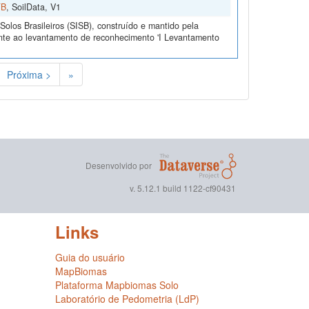
TB
, SoilData, V1
olos Brasileiros (SISB), construído e mantido pela
ente ao levantamento de reconhecimento 'I Levantamento
Próxima >
»
Desenvolvido por
v. 5.12.1 build 1122-cf90431
Links
Guia do usuário
MapBiomas
Plataforma Mapbiomas Solo
Laboratório de Pedometria (LdP)