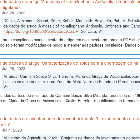
 de dados do artigo 'A mosaic of nonallophanic Andosols, Umbrisols a
n highlands'
Jun 28, 2023
Dümig, Alexander; Schad, Peter; Kohok, Manmath; Beyerlein, Patrick; Schwi
de dados do artigo 'A mosaic of nonallophanic Andosols, Umbrisols and Cambis
https://doi.org/10.60502/SoilData/JJOZUR
, SoilData, V1
 foram compilados manualmente do artigo em documento no formato PDF obtid
 do solo foram modificadas de modo a atender aos padrões brasileiros. Dados 
o de dados do artigo 'Caracterização de solos com a chernozêmico n
Jun 28, 2023
Miranda, Carmem Sueze Silva; Ferreira, Maria da Graça de Vasconcelos Xavie
solos com a chernozêmico na Zona da Mata Norte do Estado de Pernambuco
V1
iundos da tese de mestrado de Carmem Sueze Silva Miranda, produzida em 19
o de Maria da Graça de Vasconcelos Xavier Ferreira, e publicados na forma de 
o de dados do levantamento de reconhecimento 'I Levantamento de re
osso'
Jul 4, 2023
Ministério da Agricultura, 2023, "Conjunto de dados do levantamento de rec