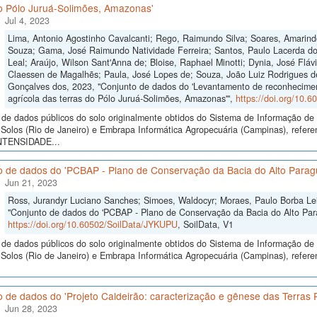
do Pólo Juruá-Solimões, Amazonas'
Jul 4, 2023
Lima, Antonio Agostinho Cavalcanti; Rego, Raimundo Silva; Soares, Amarind
Souza; Gama, José Raimundo Natividade Ferreira; Santos, Paulo Lacerda do
Leal; Araújo, Wilson Sant'Anna de; Bloise, Raphael Minotti; Dynia, José Flávi
Claessen de Magalhẽs; Paula, José Lopes de; Souza, João Luiz Rodrigues d
Gonçalves dos, 2023, "Conjunto de dados do 'Levantamento de reconhecimen
agrícola das terras do Pólo Juruá-Solimões, Amazonas'",
https://doi.org/10.
de dados públicos do solo originalmente obtidos do Sistema de Informação de S
Solos (Rio de Janeiro) e Embrapa Informática Agropecuária (Campinas), 
NTENSIDADE...
 de dados do 'PCBAP - Plano de Conservação da Bacia do Alto Paraguai
Jun 21, 2023
Ross, Jurandyr Luciano Sanches; Simoes, Waldocyr; Moraes, Paulo Borba Leite
"Conjunto de dados do 'PCBAP - Plano de Conservação da Bacia do Alto Paragu
https://doi.org/10.60502/SoilData/JYKUPU
, SoilData, V1
de dados públicos do solo originalmente obtidos do Sistema de Informação de S
Solos (Rio de Janeiro) e Embrapa Informática Agropecuária (Campinas), refere
 de dados do 'Projeto Caldeirão: caracterização e gênese das Terras 
Jun 28, 2023