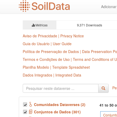
Ir
Adiciona
para
o
conteúdo
principal
Métricas
9,371 Downloads
Aviso de Privacidade | Privacy Notice
Guia do Usuário | User Guide
Política de Preservação de Dados | Data Preservation Po
Termos e Condições de Uso | Terms and Conditions of 
Planilha Modelo | Template Spreadsheet
Dados Integrados | Integrated Data
Pe
Comunidades Dataverses (2)
41 to 50 
Conjuntos de Dados (301)
Conjunt