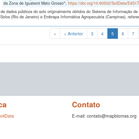
da Zona de Iguatemi Mato Grosso'",
https://doi.org/10.60502/SoilData/E4S1
de dados públicos do solo originalmente obtidos do Sistema de Informação de S
Solos (Rio de Janeiro) e Embrapa Informática Agropecuária (Campinas), refer
(Atual)
«
< Anterior
3
4
5
6
7
ca
Contato
SoilData
E-mail: contato@mapbiomas.org