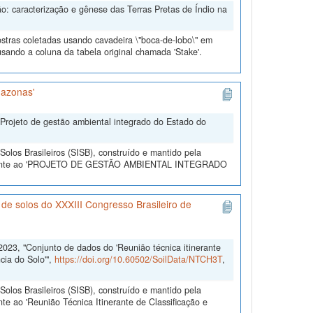
o: caracterização e gênese das Terras Pretas de Índio na
tras coletadas usando cavadeira \"boca-de-lobo\" em
usando a coluna da tabela original chamada 'Stake'.
mazonas'
Projeto de gestão ambiental integrado do Estado do
olos Brasileiros (SISB), construído e mantido pela
referente ao 'PROJETO DE GESTÃO AMBIENTAL INTEGRADO
 de solos do XXXIII Congresso Brasileiro de
2023, "Conjunto de dados do 'Reunião técnica itinerante
cia do Solo'",
https://doi.org/10.60502/SoilData/NTCH3T
,
olos Brasileiros (SISB), construído e mantido pela
e ao 'Reunião Técnica Itinerante de Classificação e