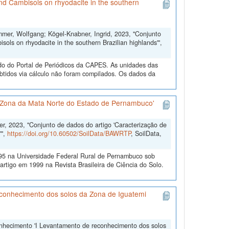
nd Cambisols on rhyodacite in the southern
mmer, Wolfgang; Kögel-Knabner, Ingrid, 2023, "Conjunto
ols on rhyodacite in the southern Brazilian highlands'",
o do Portal de Periódicos da CAPES. As unidades das
obtidos via cálculo não foram compilados. Os dados da
a Zona da Mata Norte do Estado de Pernambuco'
r, 2023, "Conjunto de dados do artigo 'Caracterização de
'",
https://doi.org/10.60502/SoilData/BAWRTP
, SoilData,
95 na Universidade Federal Rural de Pernambuco sob
artigo em 1999 na Revista Brasileira de Ciência do Solo.
conhecimento dos solos da Zona de Iguatemi
onhecimento 'I Levantamento de reconhecimento dos solos