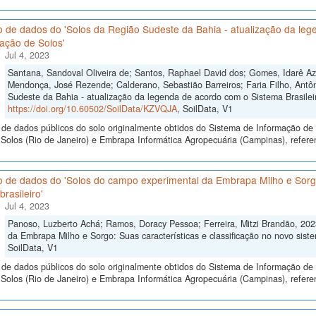
 de dados do 'Solos da Região Sudeste da Bahia - atualização da leg
cação de Solos'
Jul 4, 2023
Santana, Sandoval Oliveira de; Santos, Raphael David dos; Gomes, Idarê Aze
Mendonça, José Rezende; Calderano, Sebastião Barreiros; Faria Filho, Antô
Sudeste da Bahia - atualização da legenda de acordo com o Sistema Brasileiro
https://doi.org/10.60502/SoilData/KZVQJA
, SoilData, V1
de dados públicos do solo originalmente obtidos do Sistema de Informação de S
olos (Rio de Janeiro) e Embrapa Informática Agropecuária (Campinas), refere
 de dados do 'Solos do campo experimental da Embrapa Milho e Sorgo:
brasileiro'
Jul 4, 2023
Panoso, Luzberto Achá; Ramos, Doracy Pessoa; Ferreira, Mitzi Brandão, 202
da Embrapa Milho e Sorgo: Suas características e classificação no novo sistem
SoilData, V1
de dados públicos do solo originalmente obtidos do Sistema de Informação de S
Solos (Rio de Janeiro) e Embrapa Informática Agropecuária (Campinas), refer