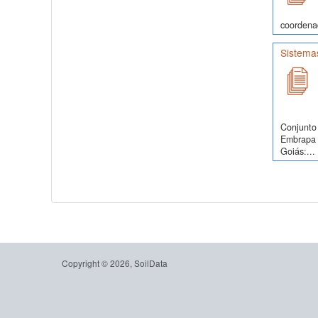
coordenad
Sistemas
Conjunto 
Embrapa S
Goiás:...
Copyright © 2026, SoilData