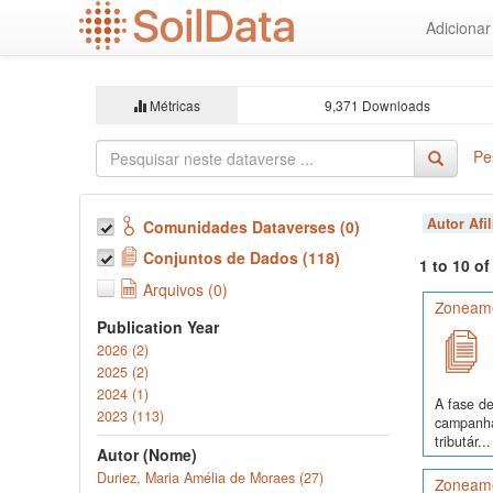
Ir
Adiciona
para
o
conteúdo
principal
Métricas
9,371 Downloads
Pe
Autor Afi
Comunidades Dataverses (0)
Conjuntos de Dados (118)
1 to 10 o
Arquivos (0)
Zoneame
Publication Year
2026 (2)
2025 (2)
2024 (1)
A fase de
2023 (113)
campanha
tributár...
Autor (Nome)
Duriez, Maria Amélia de Moraes (27)
Zoneame