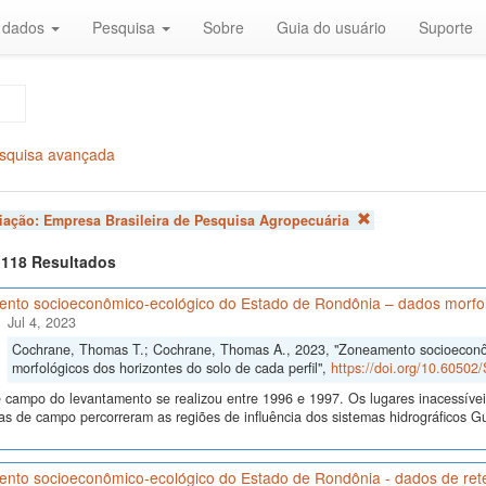
r dados
Pesquisa
Sobre
Guia do usuário
Suporte
squisa avançada
liação:
Empresa Brasileira de Pesquisa Agropecuária
f 118 Resultados
nto socioeconômico-ecológico do Estado de Rondônia – dados morfológ
Jul 4, 2023
Cochrane, Thomas T.; Cochrane, Thomas A., 2023, "Zoneamento socioeconô
morfológicos dos horizontes do solo de cada perfil",
https://doi.org/10.6050
 campo do levantamento se realizou entre 1996 e 1997. Os lugares inacessívei
s de campo percorreram as regiões de influência dos sistemas hidrográficos
nto socioeconômico-ecológico do Estado de Rondônia - dados de re