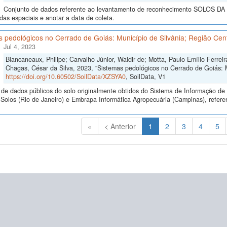
Conjunto de dados referente ao levantamento de reconhecimento SOLOS 
as espaciais e anotar a data de coleta.
 pedológicos no Cerrado de Goiás: Município de Silvânia; Região Cent
Jul 4, 2023
Blancaneaux, Philipe; Carvalho Júnior, Waldir de; Motta, Paulo Emílio Ferrei
Chagas, César da Silva, 2023, "Sistemas pedológicos no Cerrado de Goiás: M
https://doi.org/10.60502/SoilData/XZSYA0
, SoilData, V1
de dados públicos do solo originalmente obtidos do Sistema de Informação de S
olos (Rio de Janeiro) e Embrapa Informática Agropecuária (Campinas), refere
(Atual)
«
< Anterior
1
2
3
4
5