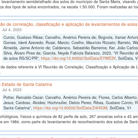
levantamento semidetalhado dos solos do município de Santa Maria, visando a i
ica dos tipos de solos encontrados, na escala 1:50.000. Foram realizadas ao 
ão de correlação, classificação e aplicação de levantamentos de sol
Jul 4, 2023
Curcio, Gustavo Ribas; Carvalho, Américo Pereira de; Bognola, Itamar Anto
Gomes, Iderê Azevedo; Rossi, Marcio; Coelho, Maurício Rizzato; Barreto, Wa
Almeida, Jaime Antonio de; Calderano, Sebastião Barreiros; Ker, João Carlo
Silva, Álvaro Pires da; Giarola, Neyde Fabíola Balarezo, 2023, "VI Reunião d
de solos RS/SC/PR",
https://doi.org/10.60502/SoilData/EYWESY
, SoilData, 
de dados referente à VI Reunião de Correlação, Classificação e Aplicação de 
.
o Estado de Santa Catarina
Jul 4, 2023
Potter, Reinaldo Oscar; Carvalho, Américo Pereira de; Flores, Carlos Albert
Jesus; Cardoso, Alcides; Hochmuller, Delcio Peres; Ribas, Gustavo Cúrcio;
Santa Catarina",
https://doi.org/10.60502/SoilData/Z4HIGM
, SoilData, V1
fológicos, físicos e químicos de 82 perfis de solo, 267 amostras extra e 43 am
os em 1984, como parte do levantamento de reconhecimento dos solos de Santa 