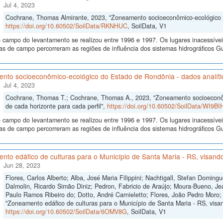
Jul 4, 2023
Cochrane, Thomas Almirante, 2023, "Zoneamento socioeconômico-ecológico 
https://doi.org/10.60502/SoilData/RKNHUC
, SoilData, V1
 campo do levantamento se realizou entre 1996 e 1997. Os lugares inacessívei
s de campo percorreram as regiões de influência dos sistemas hidrográficos
nto socioeconômico-ecológico do Estado de Rondônia - dados analítico
Jul 4, 2023
Cochrane, Thomas T.; Cochrane, Thomas A., 2023, "Zoneamento socioeconôm
de cada horizonte para cada perfil",
https://doi.org/10.60502/SoilData/WI9BI
 campo do levantamento se realizou entre 1996 e 1997. Os lugares inacessívei
s de campo percorreram as regiões de influência dos sistemas hidrográficos
to edáfico de culturas para o Município de Santa Maria - RS, visando
Jun 28, 2023
Flores, Carlos Alberto; Alba, José Maria Filippini; Nachtigall, Stefan Domi
Dalmolin, Ricardo Simão Diniz; Pedron, Fabricio de Araújo; Moura-Bueno, Je
Paulo Ramos Ribeiro do; Dotto, André Carnieletto; Flores, João Pedro Moro;
"Zoneamento edáfico de culturas para o Município de Santa Maria - RS, visand
https://doi.org/10.60502/SoilData/6OMV8G
, SoilData, V1