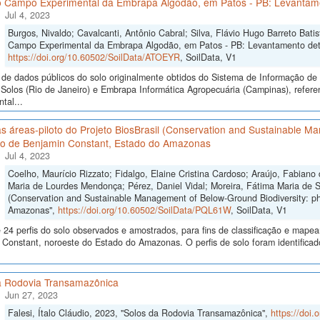
o Campo Experimental da Embrapa Algodão, em Patos - PB: Levantamen
Jul 4, 2023
Burgos, Nivaldo; Cavalcanti, Antônio Cabral; Silva, Flávio Hugo Barreto Batis
Campo Experimental da Embrapa Algodão, em Patos - PB: Levantamento detal
https://doi.org/10.60502/SoilData/ATOEYR
, SoilData, V1
de dados públicos do solo originalmente obtidos do Sistema de Informação de S
Solos (Rio de Janeiro) e Embrapa Informática Agropecuária (Campinas), refer
tal...
s áreas-piloto do Projeto BiosBrasil (Conservation and Sustainable M
io de Benjamin Constant, Estado do Amazonas
Jul 4, 2023
Coelho, Maurício Rizzato; Fidalgo, Elaine Cristina Cardoso; Araújo, Fabiano
Maria de Lourdes Mendonça; Pérez, Daniel Vidal; Moreira, Fátima Maria de So
(Conservation and Sustainable Management of Below-Ground Biodiversity: ph
Amazonas",
https://doi.org/10.60502/SoilData/PQL61W
, SoilData, V1
24 perfis do solo observados e amostrados, para fins de classificação e mape
Constant, noroeste do Estado do Amazonas. O perfis de solo foram identificado
a Rodovia Transamazônica
Jun 27, 2023
Falesi, Ítalo Cláudio, 2023, "Solos da Rodovia Transamazônica",
https://doi