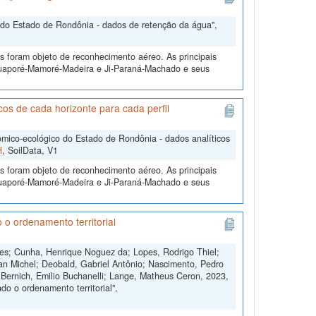
do Estado de Rondônia - dados de retenção da água",
s foram objeto de reconhecimento aéreo. As principais
 Guaporé-Mamoré-Madeira e Ji-Paraná-Machado e seus
s de cada horizonte para cada perfil
ico-ecológico do Estado de Rondônia - dados analíticos
H
, SoilData, V1
s foram objeto de reconhecimento aéreo. As principais
 Guaporé-Mamoré-Madeira e Ji-Paraná-Machado e seus
 o ordenamento territorial
ngues; Cunha, Henrique Noguez da; Lopes, Rodrigo Thiel;
an Michel; Deobald, Gabriel Antônio; Nascimento, Pedro
 Bernich, Emilio Buchanelli; Lange, Matheus Ceron, 2023,
o o ordenamento territorial",