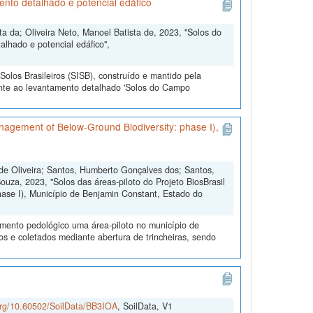
to detalhado e potencial edáfico
ta da; Oliveira Neto, Manoel Batista de, 2023, "Solos do
hado e potencial edáfico",
olos Brasileiros (SISB), construído e mantido pela
ente ao levantamento detalhado 'Solos do Campo
anagement of Below-Ground Biodiversity: phase I),
 de Oliveira; Santos, Humberto Gonçalves dos; Santos,
uza, 2023, "Solos das áreas-piloto do Projeto BiosBrasil
ase I), Município de Benjamin Constant, Estado do
amento pedológico uma área-piloto no município de
s e coletados mediante abertura de trincheiras, sendo
.org/10.60502/SoilData/BB3IOA
, SoilData, V1