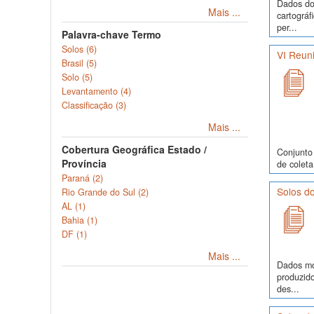
Dados do 
Mais ...
cartográf
per...
Palavra-chave Termo
Solos (6)
VI Reuni
Brasil (5)
Solo (5)
Levantamento (4)
Classificação (3)
Mais ...
Cobertura Geográfica Estado /
Conjunto 
Província
de coleta
Paraná (2)
Solos d
Rio Grande do Sul (2)
AL (1)
Bahia (1)
DF (1)
Mais ...
Dados mor
produzid
des...