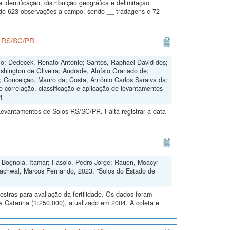
dentificação, distribuição geográfica e delimitação
todo 623 observações a campo, sendo __ tradagens e 72
os RS/SC/PR
nio; Dedecek, Renato Antonio; Santos, Raphael David dos;
shington de Oliveira; Andrade, Aluísio Granado de;
s; Conceição, Mauro da; Costa, Antônio Carlos Saraiva da;
e correlação, classificação e aplicação de levantamentos
V1
Levantamentos de Solos RS/SC/PR. Falta registrar a data
o; Bognola, Itamar; Fasolo, Pedro Jorge; Rauen, Moacyr
 Rachwal, Marcos Fernando, 2023, "Solos do Estado de
ostras para avaliação da fertilidade. Os dados foram
Catarina (1:250.000), atualizado em 2004. A coleta e