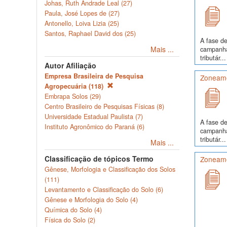
Johas, Ruth Andrade Leal (27)
Paula, José Lopes de (27)
Antonello, Loiva Lizia (25)
Santos, Raphael David dos (25)
A fase de
Mais ...
campanha
tributár...
Autor Afiliação
Empresa Brasileira de Pesquisa
Zoneame
Agropecuária (118)
Embrapa Solos (29)
Centro Brasileiro de Pesquisas Físicas (8)
Universidade Estadual Paulista (7)
A fase de
Instituto Agronômico do Paraná (6)
campanha
tributár...
Mais ...
Classificação de tópicos Termo
Zoneamen
Gênese, Morfologia e Classificação dos Solos
(111)
Levantamento e Classificação do Solo (6)
Gênese e Morfologia do Solo (4)
Química do Solo (4)
Física do Solo (2)