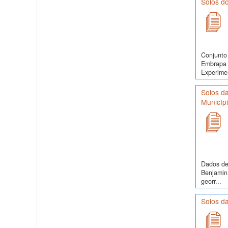
Solos d
Conjunto 
Embrapa 
Experimen
Solos da
Municíp
Dados de 
Benjamin 
georr...
Solos d