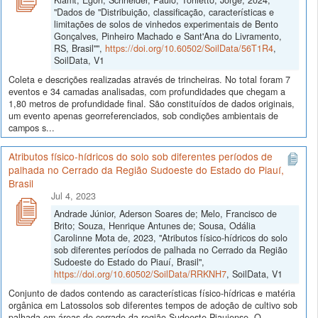
"Dados de "Distribuição, classificação, características e
limitações de solos de vinhedos experimentais de Bento
Gonçalves, Pinheiro Machado e Sant'Ana do Livramento,
RS, Brasil"",
https://doi.org/10.60502/SoilData/56T1R4
,
SoilData, V1
Coleta e descrições realizadas através de trincheiras. No total foram 7
eventos e 34 camadas analisadas, com profundidades que chegam a
1,80 metros de profundidade final. São constituídos de dados originais,
um evento apenas georreferenciados, sob condições ambientais de
campos s...
Atributos físico-hídricos do solo sob diferentes períodos de
palhada no Cerrado da Região Sudoeste do Estado do Piauí,
Brasil
Jul 4, 2023
Andrade Júnior, Aderson Soares de; Melo, Francisco de
Brito; Souza, Henrique Antunes de; Sousa, Odália
Carolinne Mota de, 2023, "Atributos físico-hídricos do solo
sob diferentes períodos de palhada no Cerrado da Região
Sudoeste do Estado do Piauí, Brasil",
https://doi.org/10.60502/SoilData/RRKNH7
, SoilData, V1
Conjunto de dados contendo as características físico-hídricas e matéria
orgânica em Latossolos sob diferentes tempos de adoção de cultivo sob
palhada em áreas de cerrado da região Sudoeste Piauiense. O