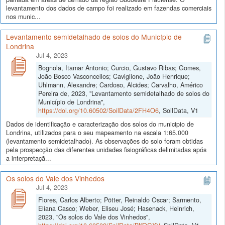
levantamento dos dados de campo foi realizado em fazendas comerciais
nos munic...
Levantamento semidetalhado de solos do Município de
Londrina
Jul 4, 2023
Bognola, Itamar Antonio; Curcio, Gustavo Ribas; Gomes,
João Bosco Vasconcellos; Caviglione, João Henrique;
Uhlmann, Alexandre; Cardoso, Alcides; Carvalho, Américo
Pereira de, 2023, "Levantamento semidetalhado de solos do
Município de Londrina",
https://doi.org/10.60502/SoilData/2FH4O6
, SoilData, V1
Dados de identificação e caracterização dos solos do municipio de
Londrina, utilizados para o seu mapeamento na escala 1:65.000
(levantamento semidetalhado). As observações do solo foram obtidas
pela prospecção das diferentes unidades fisiográficas delimitadas após
a interpretaçã...
Os solos do Vale dos Vinhedos
Jul 4, 2023
Flores, Carlos Alberto; Pötter, Reinaldo Oscar; Sarmento,
Eliana Casco; Weber, Eliseu José; Hasenack, Heinrich,
2023, "Os solos do Vale dos Vinhedos",