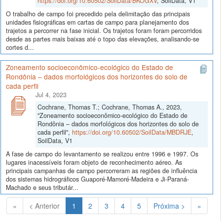
https://doi.org/10.60502/SoilData/BKOGXV
, SoilData, V1
O trabalho de campo foi precedido pela delimitação das principais
unidades fisiográficas em cartas de campo para planejamento dos
trajetos a percorrer na fase inicial. Os trajetos foram foram percorridos
desde as partes mais baixas até o topo das elevações, analisando-se
cortes d...
Zoneamento socioeconômico-ecológico do Estado de
Rondônia – dados morfológicos dos horizontes do solo de
cada perfil
Jul 4, 2023
Cochrane, Thomas T.; Cochrane, Thomas A., 2023,
"Zoneamento socioeconômico-ecológico do Estado de
Rondônia – dados morfológicos dos horizontes do solo de
cada perfil",
https://doi.org/10.60502/SoilData/MBDRJE
,
SoilData, V1
A fase de campo do levantamento se realizou entre 1996 e 1997. Os
lugares inacessíveis foram objeto de reconhecimento aéreo. As
principais campanhas de campo percorreram as regiões de influência
dos sistemas hidrográficos Guaporé-Mamoré-Madeira e Ji-Paraná-
Machado e seus tributár...
(Atual)
«
< Anterior
1
2
3
4
5
Próxima >
»