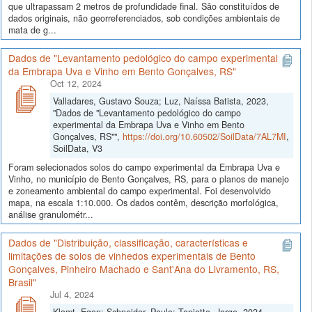
que ultrapassam 2 metros de profundidade final. São constituídos de
dados originais, não georreferenciados, sob condições ambientais de
mata de g...
Dados de "Levantamento pedológico do campo experimental
da Embrapa Uva e Vinho em Bento Gonçalves, RS"
Oct 12, 2024
Valladares, Gustavo Souza; Luz, Naíssa Batista, 2023,
"Dados de "Levantamento pedológico do campo
experimental da Embrapa Uva e Vinho em Bento
Gonçalves, RS"",
https://doi.org/10.60502/SoilData/7AL7MI
,
SoilData, V3
Foram selecionados solos do campo experimental da Embrapa Uva e
Vinho, no município de Bento Gonçalves, RS, para o planos de manejo
e zoneamento ambiental do campo experimental. Foi desenvolvido
mapa, na escala 1:10.000. Os dados contêm, descrição morfológica,
análise granulométr...
Dados de "Distribuição, classificação, características e
limitações de solos de vinhedos experimentais de Bento
Gonçalves, Pinheiro Machado e Sant'Ana do Livramento, RS,
Brasil"
Jul 4, 2024
Klamt, Egon; Schneider, Paulo; Tonietto, Jorge, 2024,