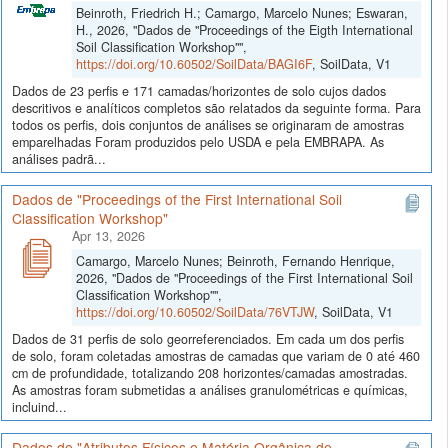
Beinroth, Friedrich H.; Camargo, Marcelo Nunes; Eswaran,
H., 2026, "Dados de "Proceedings of the Eigth International
Soil Classification Workshop"",
https://doi.org/10.60502/SoilData/BAGI6F
, SoilData, V1
Dados de 23 perfis e 171 camadas/horizontes de solo cujos dados
descritivos e analíticos completos são relatados da seguinte forma. Para
todos os perfis, dois conjuntos de análises se originaram de amostras
emparelhadas Foram produzidos pelo USDA e pela EMBRAPA. As
análises padrã...
Dados de "Proceedings of the First International Soil
Classification Workshop"
Apr 13, 2026
Camargo, Marcelo Nunes; Beinroth, Fernando Henrique,
2026, "Dados de "Proceedings of the First International Soil
Classification Workshop"",
https://doi.org/10.60502/SoilData/76VTJW
, SoilData, V1
Dados de 31 perfis de solo georreferenciados. Em cada um dos perfis
de solo, foram coletadas amostras de camadas que variam de 0 até 460
cm de profundidade, totalizando 208 horizontes/camadas amostradas.
As amostras foram submetidas a análises granulométricas e químicas,
incluind...
Dados de "Atributos Físicos e Matéria Orgânica de