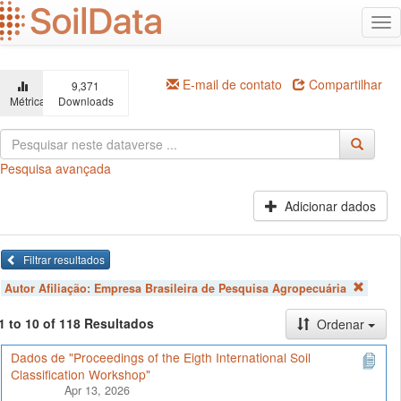
Ir
Alt
para
na
o
conteúdo
principal
E-mail de contato
Compartilhar
9,371
Métricas
Downloads
Pesquisa avançada
Adicionar dados
Filtrar resultados
Autor Afiliação:
Empresa Brasileira de Pesquisa Agropecuária
1 to 10 of 118 Resultados
Ordenar
Dados de "Proceedings of the Eigth International Soil
Classification Workshop"
Apr 13, 2026