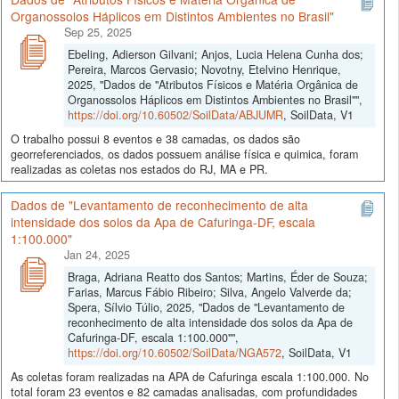
Organossolos Háplicos em Distintos Ambientes no Brasil"
Sep 25, 2025
Ebeling, Adierson Gilvani; Anjos, Lucia Helena Cunha dos;
Pereira, Marcos Gervasio; Novotny, Etelvino Henrique,
2025, "Dados de "Atributos Físicos e Matéria Orgânica de
Organossolos Háplicos em Distintos Ambientes no Brasil"",
https://doi.org/10.60502/SoilData/ABJUMR
, SoilData, V1
O trabalho possui 8 eventos e 38 camadas, os dados são
georreferenciados, os dados possuem análise física e quimica, foram
realizadas as coletas nos estados do RJ, MA e PR.
Dados de "Levantamento de reconhecimento de alta
intensidade dos solos da Apa de Cafuringa-DF, escala
1:100.000"
Jan 24, 2025
Braga, Adriana Reatto dos Santos; Martins, Éder de Souza;
Farias, Marcus Fábio Ribeiro; Silva, Angelo Valverde da;
Spera, Sílvio Túlio, 2025, "Dados de "Levantamento de
reconhecimento de alta intensidade dos solos da Apa de
Cafuringa-DF, escala 1:100.000"",
https://doi.org/10.60502/SoilData/NGA572
, SoilData, V1
As coletas foram realizadas na APA de Cafuringa escala 1:100.000. No
total foram 23 eventos e 82 camadas analisadas, com profundidades