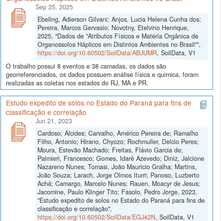
Sep 25, 2025
Ebeling, Adierson Gilvani; Anjos, Lucia Helena Cunha dos;
Pereira, Marcos Gervasio; Novotny, Etelvino Henrique,
2025, "Dados de "Atributos Físicos e Matéria Orgânica de
Organossolos Háplicos em Distintos Ambientes no Brasil"",
https://doi.org/10.60502/SoilData/ABJUMR
, SoilData, V1
O trabalho possui 8 eventos e 38 camadas, os dados são
georreferenciados, os dados possuem análise física e quimica, foram
realizadas as coletas nos estados do RJ, MA e PR.
Estudo expedito de solos no Estado do Paraná para fins de
classificação e correlação
Jun 21, 2023
Cardoso, Alcides; Carvalho, Américo Pereira de; Ramalho
Filho, Antonio; Hirano, Chyozo; Rochmuller, Delcio Peres;
Moura, Estevão Machado; Freitas, Flávio Garcia de;
Palmieri, Francesco; Gomes, Idarê Azevedo; Diniz, Jalcione
Nazareno Nunes; Tomasi, João Mauricio Gralha; Martins,
João Souza; Larach, Jorge Olmos Iturri; Panoso, Luzberto
Achá; Camargo, Marcelo Nunes; Rauen, Moacyr de Jesus;
Jacomine, Paulo Klinger Tito; Fasolo, Pedro Jorge, 2023,
"Estudo expedito de solos no Estado do Paraná para fins de
classificação e correlação",
https://doi.org/10.60502/SoilData/EGJ42N
, SoilData, V1