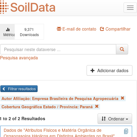
Ir
Alt
para
na
o
conteúdo
principal
E-mail de contato
Compartilhar
9,371
Métricas
Downloads
Pesquisa avançada
Adicionar dados
Filtrar resultados
Autor Afiliação:
Empresa Brasileira de Pesquisa Agropecuária
Cobertura Geográfica Estado / Província:
Paraná
1 to 2 of 2 Resultados
Ordenar
Dados de "Atributos Físicos e Matéria Orgânica de
Organossolos Háplicos em Distintos Ambientes no Brasil"