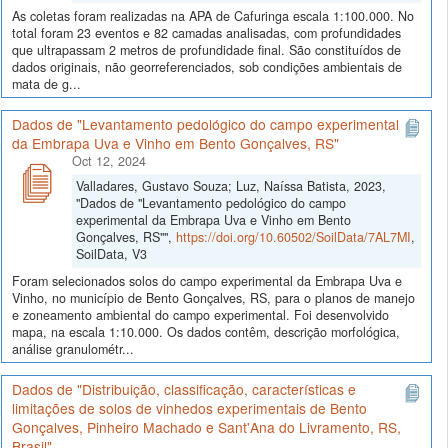
As coletas foram realizadas na APA de Cafuringa escala 1:100.000. No
total foram 23 eventos e 82 camadas analisadas, com profundidades
que ultrapassam 2 metros de profundidade final. São constituídos de
dados originais, não georreferenciados, sob condições ambientais de
mata de g...
Dados de "Levantamento pedológico do campo experimental
da Embrapa Uva e Vinho em Bento Gonçalves, RS"
Oct 12, 2024
Valladares, Gustavo Souza; Luz, Naíssa Batista, 2023,
"Dados de "Levantamento pedológico do campo
experimental da Embrapa Uva e Vinho em Bento
Gonçalves, RS"",
https://doi.org/10.60502/SoilData/7AL7MI
,
SoilData, V3
Foram selecionados solos do campo experimental da Embrapa Uva e
Vinho, no município de Bento Gonçalves, RS, para o planos de manejo
e zoneamento ambiental do campo experimental. Foi desenvolvido
mapa, na escala 1:10.000. Os dados contêm, descrição morfológica,
análise granulométr...
Dados de "Distribuição, classificação, características e
limitações de solos de vinhedos experimentais de Bento
Gonçalves, Pinheiro Machado e Sant'Ana do Livramento, RS,
Brasil"