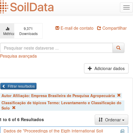
Ir
Alt
para
na
o
conteúdo
principal
E-mail de contato
Compartilhar
9,371
Métricas
Downloads
Pesquisa avançada
Adicionar dados
Filtrar resultados
Autor Afiliação:
Empresa Brasileira de Pesquisa Agropecuária
Classificação de tópicos Termo:
Levantamento e Classificação do
Solo
1 to 6 of 6 Resultados
Ordenar
Dados de "Proceedings of the Eigth International Soil