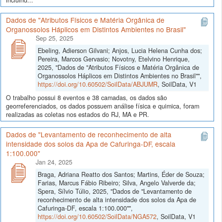
incluind...
Dados de "Atributos Físicos e Matéria Orgânica de
Organossolos Háplicos em Distintos Ambientes no Brasil"
Sep 25, 2025
Ebeling, Adierson Gilvani; Anjos, Lucia Helena Cunha dos;
Pereira, Marcos Gervasio; Novotny, Etelvino Henrique,
2025, "Dados de "Atributos Físicos e Matéria Orgânica de
Organossolos Háplicos em Distintos Ambientes no Brasil"",
https://doi.org/10.60502/SoilData/ABJUMR
, SoilData, V1
O trabalho possui 8 eventos e 38 camadas, os dados são
georreferenciados, os dados possuem análise física e quimica, foram
realizadas as coletas nos estados do RJ, MA e PR.
Dados de "Levantamento de reconhecimento de alta
intensidade dos solos da Apa de Cafuringa-DF, escala
1:100.000"
Jan 24, 2025
Braga, Adriana Reatto dos Santos; Martins, Éder de Souza;
Farias, Marcus Fábio Ribeiro; Silva, Angelo Valverde da;
Spera, Sílvio Túlio, 2025, "Dados de "Levantamento de
reconhecimento de alta intensidade dos solos da Apa de
Cafuringa-DF, escala 1:100.000"",
https://doi.org/10.60502/SoilData/NGA572
, SoilData, V1