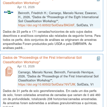
Classification Workshop"
Apr 13, 2026
Beinroth, Friedrich H.; Camargo, Marcelo Nunes; Eswaran,
H., 2026, "Dados de "Proceedings of the Eigth International
Soil Classification Workshop"",
https://doi.org/10.60502/SoilData/BAGI6F
, SoilData, V1
Dados de 23 perfis e 171 camadas/horizontes de solo cujos dados
descritivos e analíticos completos são relatados da seguinte forma. Para
todos os perfis, dois conjuntos de análises se originaram de amostras
emparelhadas Foram produzidos pelo USDA e pela EMBRAPA. As
análises padrã...
Dados de "Proceedings of the First International Soil
Classification Workshop"
Apr 13, 2026
Camargo, Marcelo Nunes; Beinroth, Fernando Henrique,
2026, "Dados de "Proceedings of the First International Soil
Classification Workshop"",
https://doi.org/10.60502/SoilData/76VTJW
, SoilData, V1
Dados de 31 perfis de solo georreferenciados. Em cada um dos perfis
de solo, foram coletadas amostras de camadas que variam de 0 até 460
cm de profundidade, totalizando 208 horizontes/camadas amostradas.
As amostras foram submetidas a análises granulométricas e químicas,