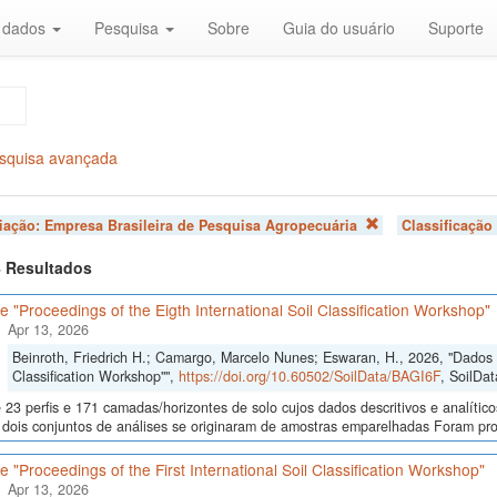
r dados
Pesquisa
Sobre
Guia do usuário
Suporte
squisa avançada
liação:
Empresa Brasileira de Pesquisa Agropecuária
Classificação
 4 Resultados
 "Proceedings of the Eigth International Soil Classification Workshop"
Apr 13, 2026
Beinroth, Friedrich H.; Camargo, Marcelo Nunes; Eswaran, H., 2026, "Dados d
Classification Workshop"",
https://doi.org/10.60502/SoilData/BAGI6F
, SoilDat
23 perfis e 171 camadas/horizontes de solo cujos dados descritivos e analític
s, dois conjuntos de análises se originaram de amostras emparelhadas Foram p
 "Proceedings of the First International Soil Classification Workshop"
Apr 13, 2026