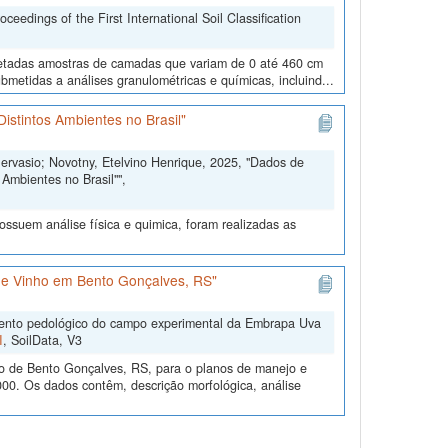
edings of the First International Soil Classification
oletadas amostras de camadas que variam de 0 até 460 cm
metidas a análises granulométricas e químicas, incluind...
istintos Ambientes no Brasil"
Gervasio; Novotny, Etelvino Henrique, 2025, "Dados de
Ambientes no Brasil"",
ssuem análise física e quimica, foram realizadas as
e Vinho em Bento Gonçalves, RS"
mento pedológico do campo experimental da Embrapa Uva
I
, SoilData, V3
o de Bento Gonçalves, RS, para o planos de manejo e
00. Os dados contêm, descrição morfológica, análise