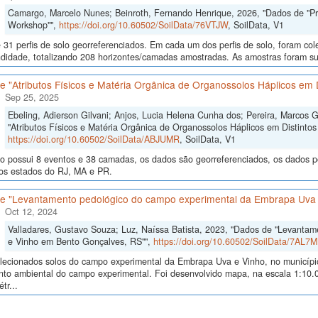
Camargo, Marcelo Nunes; Beinroth, Fernando Henrique, 2026, "Dados de "Proce
Workshop"",
https://doi.org/10.60502/SoilData/76VTJW
, SoilData, V1
 31 perfis de solo georreferenciados. Em cada um dos perfis de solo, foram c
didade, totalizando 208 horizontes/camadas amostradas. As amostras foram sub
 "Atributos Físicos e Matéria Orgânica de Organossolos Háplicos em D
Sep 25, 2025
Ebeling, Adierson Gilvani; Anjos, Lucia Helena Cunha dos; Pereira, Marcos 
"Atributos Físicos e Matéria Orgânica de Organossolos Háplicos em Distintos 
https://doi.org/10.60502/SoilData/ABJUMR
, SoilData, V1
o possui 8 eventos e 38 camadas, os dados são georreferenciados, os dados po
nos estados do RJ, MA e PR.
e "Levantamento pedológico do campo experimental da Embrapa Uva 
Oct 12, 2024
Valladares, Gustavo Souza; Luz, Naíssa Batista, 2023, "Dados de "Levanta
e Vinho em Bento Gonçalves, RS"",
https://doi.org/10.60502/SoilData/7AL7M
lecionados solos do campo experimental da Embrapa Uva e Vinho, no municípi
to ambiental do campo experimental. Foi desenvolvido mapa, na escala 1:10.0
tr...