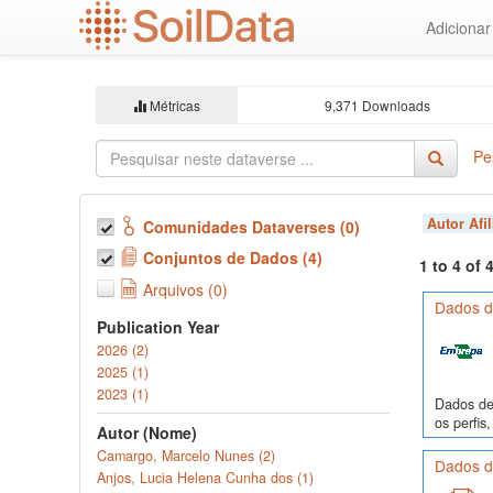
Ir
Adiciona
para
o
conteúdo
principal
Métricas
9,371 Downloads
Pe
Autor Afi
Comunidades Dataverses (0)
Conjuntos de Dados (4)
1 to 4 of
Arquivos (0)
Dados de
Publication Year
2026 (2)
2025 (1)
2023 (1)
Dados de 
os perfi
Autor (Nome)
Camargo, Marcelo Nunes (2)
Dados de
Anjos, Lucia Helena Cunha dos (1)