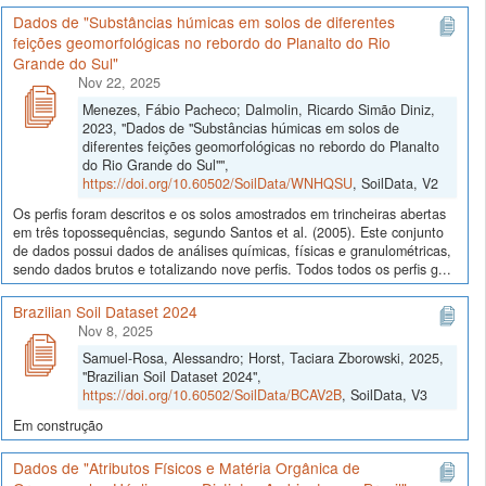
Dados de "Substâncias húmicas em solos de diferentes
feições geomorfológicas no rebordo do Planalto do Rio
Grande do Sul"
Nov 22, 2025
Menezes, Fábio Pacheco; Dalmolin, Ricardo Simão Diniz,
2023, "Dados de "Substâncias húmicas em solos de
diferentes feições geomorfológicas no rebordo do Planalto
do Rio Grande do Sul"",
https://doi.org/10.60502/SoilData/WNHQSU
, SoilData, V2
Os perfis foram descritos e os solos amostrados em trincheiras abertas
em três topossequências, segundo Santos et al. (2005). Este conjunto
de dados possui dados de análises químicas, físicas e granulométricas,
sendo dados brutos e totalizando nove perfis. Todos todos os perfis g...
Brazilian Soil Dataset 2024
Nov 8, 2025
Samuel-Rosa, Alessandro; Horst, Taciara Zborowski, 2025,
"Brazilian Soil Dataset 2024",
https://doi.org/10.60502/SoilData/BCAV2B
, SoilData, V3
Em construção
Dados de "Atributos Físicos e Matéria Orgânica de