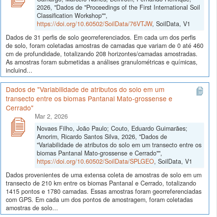
2026, "Dados de "Proceedings of the First International Soil
Classification Workshop"",
https://doi.org/10.60502/SoilData/76VTJW
, SoilData, V1
Dados de 31 perfis de solo georreferenciados. Em cada um dos perfis
de solo, foram coletadas amostras de camadas que variam de 0 até 460
cm de profundidade, totalizando 208 horizontes/camadas amostradas.
As amostras foram submetidas a análises granulométricas e químicas,
incluind...
Dados de "Variabilidade de atributos do solo em um
transecto entre os biomas Pantanal Mato-grossense e
Cerrado"
Mar 2, 2026
Novaes Filho, João Paulo; Couto, Eduardo Guimarães;
Amorim, Ricardo Santos Silva, 2026, "Dados de
"Variabilidade de atributos do solo em um transecto entre os
biomas Pantanal Mato-grossense e Cerrado"",
https://doi.org/10.60502/SoilData/SPLGEO
, SoilData, V1
Dados provenientes de uma extensa coleta de amostras de solo em um
transecto de 210 km entre os biomas Pantanal e Cerrado, totalizando
1415 pontos e 1780 camadas. Essas amostras foram georreferenciadas
com GPS. Em cada um dos pontos de amostragem, foram coletadas
amostras de solo...