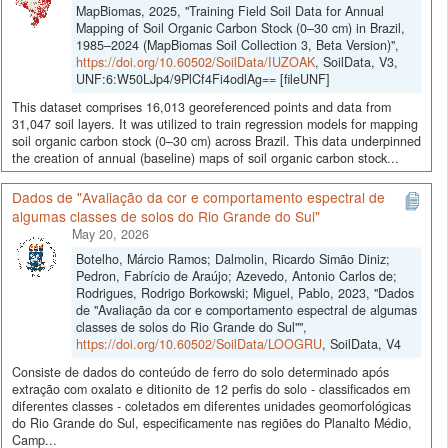
MapBiomas, 2025, "Training Field Soil Data for Annual
Mapping of Soil Organic Carbon Stock (0–30 cm) in Brazil,
1985–2024 (MapBiomas Soil Collection 3, Beta Version)",
https://doi.org/10.60502/SoilData/IUZOAK
, SoilData, V3,
UNF:6:W50LJp4/9PlCf4Fi4odlAg== [fileUNF]
This dataset comprises 16,013 georeferenced points and data from
31,047 soil layers. It was utilized to train regression models for mapping
soil organic carbon stock (0–30 cm) across Brazil. This data underpinned
the creation of annual (baseline) maps of soil organic carbon stock...
Dados de "Avaliação da cor e comportamento espectral de
algumas classes de solos do Rio Grande do Sul"
May 20, 2026
Botelho, Márcio Ramos; Dalmolin, Ricardo Simão Diniz;
Pedron, Fabrício de Araújo; Azevedo, Antonio Carlos de;
Rodrigues, Rodrigo Borkowski; Miguel, Pablo, 2023, "Dados
de "Avaliação da cor e comportamento espectral de algumas
classes de solos do Rio Grande do Sul"",
https://doi.org/10.60502/SoilData/LOOGRU
, SoilData, V4
Consiste de dados do conteúdo de ferro do solo determinado após
extração com oxalato e ditionito de 12 perfis do solo - classificados em
diferentes classes - coletados em diferentes unidades geomorfológicas
do Rio Grande do Sul, especificamente nas regiões do Planalto Médio,
Camp...