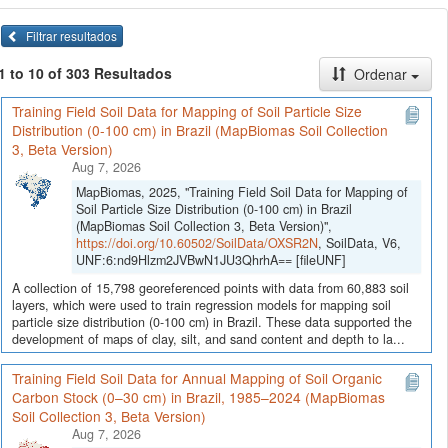
Filtrar resultados
1 to 10 of 303 Resultados
Ordenar
Training Field Soil Data for Mapping of Soil Particle Size
Distribution (0-100 cm) in Brazil (MapBiomas Soil Collection
3, Beta Version)
Aug 7, 2026
MapBiomas, 2025, "Training Field Soil Data for Mapping of
Soil Particle Size Distribution (0-100 cm) in Brazil
(MapBiomas Soil Collection 3, Beta Version)",
https://doi.org/10.60502/SoilData/OXSR2N
, SoilData, V6,
UNF:6:nd9Hlzm2JVBwN1JU3QhrhA== [fileUNF]
A collection of 15,798 georeferenced points with data from 60,883 soil
layers, which were used to train regression models for mapping soil
particle size distribution (0-100 cm) in Brazil. These data supported the
development of maps of clay, silt, and sand content and depth to la...
Training Field Soil Data for Annual Mapping of Soil Organic
Carbon Stock (0–30 cm) in Brazil, 1985–2024 (MapBiomas
Soil Collection 3, Beta Version)
Aug 7, 2026