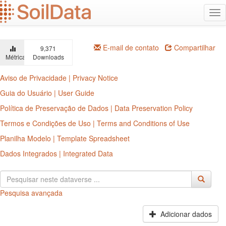
Ir
Alt
para
na
o
conteúdo
principal
E-mail de contato
Compartilhar
9,371
Métricas
Downloads
Aviso de Privacidade | Privacy Notice
Guia do Usuário | User Guide
Política de Preservação de Dados | Data Preservation Policy
Termos e Condições de Uso | Terms and Conditions of Use
Planilha Modelo | Template Spreadsheet
Dados Integrados | Integrated Data
Pesquisa avançada
Adicionar dados