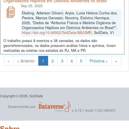
Organossolos Háplicos em Distintos Ambientes no Brasil"
Sep 25, 2025
Ebeling, Adierson Gilvani; Anjos, Lucia Helena Cunha dos;
Pereira, Marcos Gervasio; Novotny, Etelvino Henrique,
2025, "Dados de "Atributos Físicos e Matéria Orgânica de
Organossolos Háplicos em Distintos Ambientes no Brasil"",
https://doi.org/10.60502/SoilData/ABJUMR
, SoilData, V1
O trabalho possui 8 eventos e 38 camadas, os dados são
georreferenciados, os dados possuem análise física e quimica, foram
realizadas as coletas nos estados do RJ, MA e PR.
(Atual)
«
< Anterior
1
2
3
4
5
Próxima >
»
Copyright © 2026, SoilData
Desenvolvido por
v. 5.12.1 build 1122-cf90431
Sobre