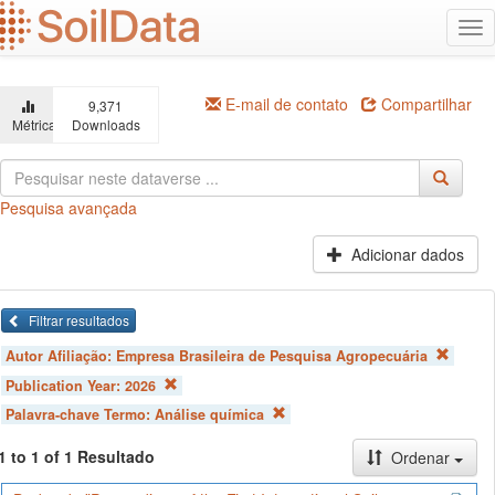
Ir
Alt
para
na
o
conteúdo
principal
E-mail de contato
Compartilhar
9,371
Métricas
Downloads
Pesquisa avançada
Adicionar dados
Filtrar resultados
Autor Afiliação:
Empresa Brasileira de Pesquisa Agropecuária
Publication Year:
2026
Palavra-chave Termo:
Análise química
1 to 1 of 1 Resultado
Ordenar