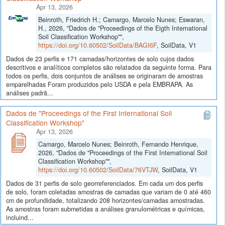
Apr 13, 2026
Beinroth, Friedrich H.; Camargo, Marcelo Nunes; Eswaran,
H., 2026, "Dados de "Proceedings of the Eigth International
Soil Classification Workshop"",
https://doi.org/10.60502/SoilData/BAGI6F
, SoilData, V1
Dados de 23 perfis e 171 camadas/horizontes de solo cujos dados
descritivos e analíticos completos são relatados da seguinte forma. Para
todos os perfis, dois conjuntos de análises se originaram de amostras
emparelhadas Foram produzidos pelo USDA e pela EMBRAPA. As
análises padrã...
Dados de "Proceedings of the First International Soil
Classification Workshop"
Apr 13, 2026
Camargo, Marcelo Nunes; Beinroth, Fernando Henrique,
2026, "Dados de "Proceedings of the First International Soil
Classification Workshop"",
https://doi.org/10.60502/SoilData/76VTJW
, SoilData, V1
Dados de 31 perfis de solo georreferenciados. Em cada um dos perfis
de solo, foram coletadas amostras de camadas que variam de 0 até 460
cm de profundidade, totalizando 208 horizontes/camadas amostradas.
As amostras foram submetidas a análises granulométricas e químicas,
incluind...