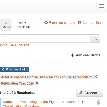
Ir
Alt
para
na
o
conteúdo
principal
E-mail de contato
Compartilhar
9,371
Métricas
Downloads
Pesquisa avançada
Adicionar dados
Filtrar resultados
Autor Afiliação:
Empresa Brasileira de Pesquisa Agropecuária
Publication Year:
2026
1 to 2 of 2 Resultados
Ordenar
Dados de "Proceedings of the Eigth International Soil
Classification Workshop"