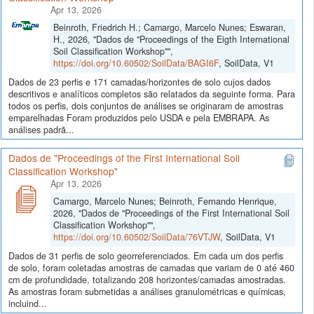
Apr 13, 2026
Beinroth, Friedrich H.; Camargo, Marcelo Nunes; Eswaran,
H., 2026, "Dados de "Proceedings of the Eigth International
Soil Classification Workshop"",
https://doi.org/10.60502/SoilData/BAGI6F
, SoilData, V1
Dados de 23 perfis e 171 camadas/horizontes de solo cujos dados
descritivos e analíticos completos são relatados da seguinte forma. Para
todos os perfis, dois conjuntos de análises se originaram de amostras
emparelhadas Foram produzidos pelo USDA e pela EMBRAPA. As
análises padrã...
Dados de "Proceedings of the First International Soil
Classification Workshop"
Apr 13, 2026
Camargo, Marcelo Nunes; Beinroth, Fernando Henrique,
2026, "Dados de "Proceedings of the First International Soil
Classification Workshop"",
https://doi.org/10.60502/SoilData/76VTJW
, SoilData, V1
Dados de 31 perfis de solo georreferenciados. Em cada um dos perfis
de solo, foram coletadas amostras de camadas que variam de 0 até 460
cm de profundidade, totalizando 208 horizontes/camadas amostradas.
As amostras foram submetidas a análises granulométricas e químicas,
incluind...