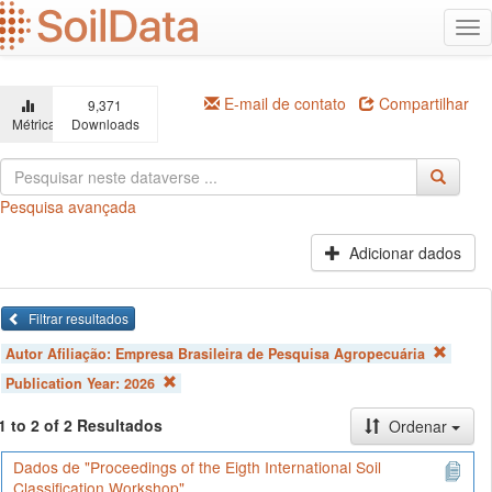
Ir
Alt
para
na
o
conteúdo
principal
E-mail de contato
Compartilhar
9,371
Métricas
Downloads
Pesquisa avançada
Adicionar dados
Filtrar resultados
Autor Afiliação:
Empresa Brasileira de Pesquisa Agropecuária
Publication Year:
2026
1 to 2 of 2 Resultados
Ordenar
Dados de "Proceedings of the Eigth International Soil
Classification Workshop"