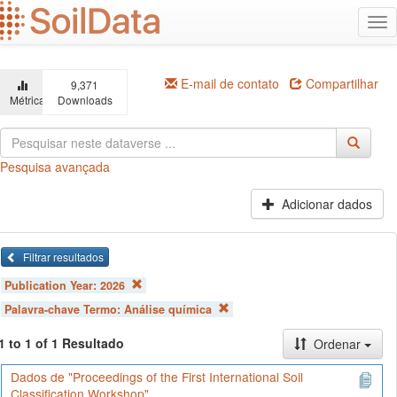
Ir
Alt
para
na
o
conteúdo
principal
E-mail de contato
Compartilhar
9,371
Métricas
Downloads
Pesquisa avançada
Adicionar dados
Filtrar resultados
Publication Year:
2026
Palavra-chave Termo:
Análise química
1 to 1 of 1 Resultado
Ordenar
Dados de "Proceedings of the First International Soil
Classification Workshop"