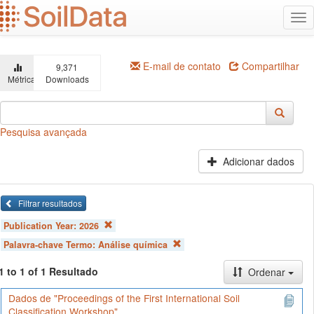
Ir
Alt
para
na
o
conteúdo
principal
E-mail de contato
Compartilhar
9,371
Métricas
Downloads
Pesquisa avançada
Adicionar dados
Filtrar resultados
Publication Year:
2026
Palavra-chave Termo:
Análise química
1 to 1 of 1 Resultado
Ordenar
Dados de "Proceedings of the First International Soil
Classification Workshop"