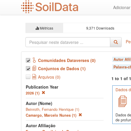
Ir
Adiciona
para
o
conteúdo
principal
Métricas
9,371 Downloads
Pe
Autor Afi
Comunidades Dataverses (0)
Palavra-
Conjuntos de Dados (1)
Arquivos (0)
1 to 1 of
Publication Year
Dados de
2026 (1)
Autor (Nome)
Beinroth, Fernando Henrique (1)
Dados de
Camargo, Marcelo Nunes (1)
de profun
Autor Afiliação