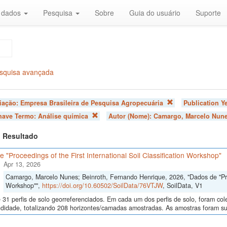
r dados
Pesquisa
Sobre
Guia do usuário
Suporte
squisa avançada
liação:
Empresa Brasileira de Pesquisa Agropecuária
Publication Y
chave Termo:
Análise química
Autor (Nome):
Camargo, Marcelo Nun
 1 Resultado
 "Proceedings of the First International Soil Classification Workshop"
Apr 13, 2026
Camargo, Marcelo Nunes; Beinroth, Fernando Henrique, 2026, "Dados de "Proce
Workshop"",
https://doi.org/10.60502/SoilData/76VTJW
, SoilData, V1
 31 perfis de solo georreferenciados. Em cada um dos perfis de solo, foram c
didade, totalizando 208 horizontes/camadas amostradas. As amostras foram sub