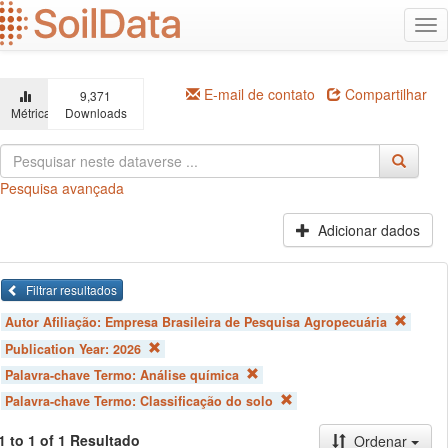
Ir
Alt
para
na
o
conteúdo
principal
E-mail de contato
Compartilhar
9,371
Métricas
Downloads
Pesquisa avançada
Adicionar dados
Filtrar resultados
Autor Afiliação:
Empresa Brasileira de Pesquisa Agropecuária
Publication Year:
2026
Palavra-chave Termo:
Análise química
Palavra-chave Termo:
Classificação do solo
1 to 1 of 1 Resultado
Ordenar