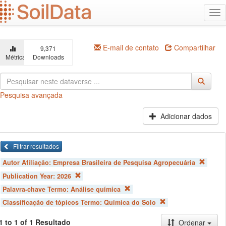
Ir
Alt
para
na
o
conteúdo
principal
E-mail de contato
Compartilhar
9,371
Métricas
Downloads
Pesquisa avançada
Adicionar dados
Filtrar resultados
Autor Afiliação:
Empresa Brasileira de Pesquisa Agropecuária
Publication Year:
2026
Palavra-chave Termo:
Análise química
Classificação de tópicos Termo:
Química do Solo
1 to 1 of 1 Resultado
Ordenar