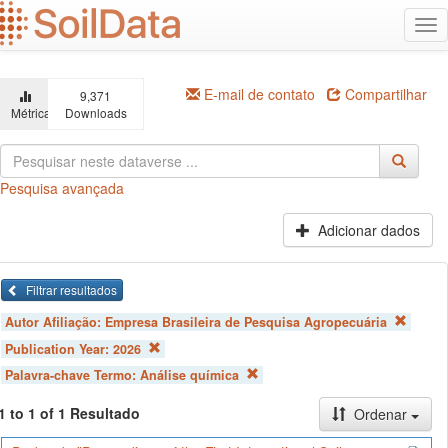
Ir
Alt
para
na
o
conteúdo
principal
E-mail de contato
Compartilhar
9,371
Métricas
Downloads
Pesquisa avançada
Adicionar dados
Filtrar resultados
Autor Afiliação:
Empresa Brasileira de Pesquisa Agropecuária
Publication Year:
2026
Palavra-chave Termo:
Análise química
1 to 1 of 1 Resultado
Ordenar