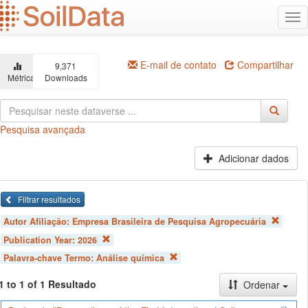
Ir
Alt
para
na
o
conteúdo
principal
E-mail de contato
Compartilhar
9,371
Métricas
Downloads
Pesquisa avançada
Adicionar dados
Filtrar resultados
Autor Afiliação:
Empresa Brasileira de Pesquisa Agropecuária
Publication Year:
2026
Palavra-chave Termo:
Análise química
1 to 1 of 1 Resultado
Ordenar