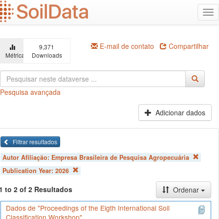
Ir
Alt
para
na
o
conteúdo
principal
E-mail de contato
Compartilhar
9,371
Métricas
Downloads
Pesquisa avançada
Adicionar dados
Filtrar resultados
Autor Afiliação:
Empresa Brasileira de Pesquisa Agropecuária
Publication Year:
2026
1 to 2 of 2 Resultados
Ordenar
Dados de "Proceedings of the Eigth International Soil
Classification Workshop"