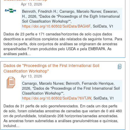
Apr 13, 2026
Beinroth, Friedrich H.; Camargo, Marcelo Nunes; Eswaran,
H., 2026, "Dados de "Proceedings of the Eigth International
Soil Classification Workshop"",
https://doi.org/10.60502/SoilData/BAGI6F
, SoilData, V1
Dados de 23 perfis e 171 camadas/horizontes de solo cujos dados
descritivos e analíticos completos são relatados da seguinte forma. Para
todos os perfis, dois conjuntos de análises se originaram de amostras
emparelhadas Foram produzidos pelo USDA e pela EMBRAPA. As
análises padrã...
Dados de "Proceedings of the First International Soil
Classification Workshop"
Apr 13, 2026
Camargo, Marcelo Nunes; Beinroth, Fernando Henrique,
2026, "Dados de "Proceedings of the First International Soil
Classification Workshop"",
https://doi.org/10.60502/SoilData/76VTJW
, SoilData, V1
Dados de 31 perfis de solo georreferenciados. Em cada um dos perfis
de solo, foram coletadas amostras de camadas que variam de 0 até 460
cm de profundidade, totalizando 208 horizontes/camadas amostradas.
As amostras foram submetidas a análises granulométricas e químicas,
incluind...