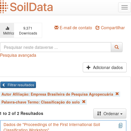
Ir
Alt
para
na
o
conteúdo
principal
E-mail de contato
Compartilhar
9,371
Métricas
Downloads
Pesquisa avançada
Adicionar dados
Filtrar resultados
Autor Afiliação:
Empresa Brasileira de Pesquisa Agropecuária
Palavra-chave Termo:
Classificação do solo
1 to 2 of 2 Resultados
Ordenar
Dados de "Proceedings of the First International Soil
Classification Workshop"