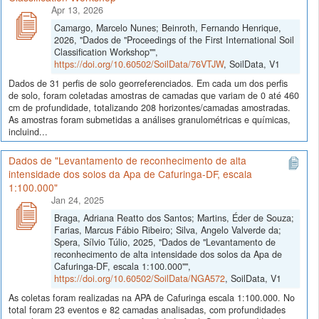
Apr 13, 2026
Camargo, Marcelo Nunes; Beinroth, Fernando Henrique,
2026, "Dados de "Proceedings of the First International Soil
Classification Workshop"",
https://doi.org/10.60502/SoilData/76VTJW
, SoilData, V1
Dados de 31 perfis de solo georreferenciados. Em cada um dos perfis
de solo, foram coletadas amostras de camadas que variam de 0 até 460
cm de profundidade, totalizando 208 horizontes/camadas amostradas.
As amostras foram submetidas a análises granulométricas e químicas,
incluind...
Dados de "Levantamento de reconhecimento de alta
intensidade dos solos da Apa de Cafuringa-DF, escala
1:100.000"
Jan 24, 2025
Braga, Adriana Reatto dos Santos; Martins, Éder de Souza;
Farias, Marcus Fábio Ribeiro; Silva, Angelo Valverde da;
Spera, Sílvio Túlio, 2025, "Dados de "Levantamento de
reconhecimento de alta intensidade dos solos da Apa de
Cafuringa-DF, escala 1:100.000"",
https://doi.org/10.60502/SoilData/NGA572
, SoilData, V1
As coletas foram realizadas na APA de Cafuringa escala 1:100.000. No
total foram 23 eventos e 82 camadas analisadas, com profundidades