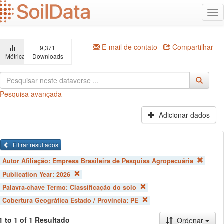
Ir
Alt
para
na
o
conteúdo
principal
E-mail de contato
Compartilhar
9,371
Métricas
Downloads
Pesquisa avançada
Adicionar dados
Filtrar resultados
Autor Afiliação:
Empresa Brasileira de Pesquisa Agropecuária
Publication Year:
2026
Palavra-chave Termo:
Classificação do solo
Cobertura Geográfica Estado / Província:
PE
1 to 1 of 1 Resultado
Ordenar