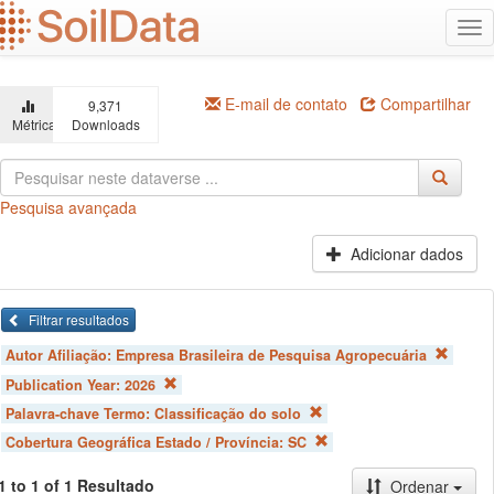
Ir
Alt
para
na
o
conteúdo
principal
E-mail de contato
Compartilhar
9,371
Métricas
Downloads
Pesquisa avançada
Adicionar dados
Filtrar resultados
Autor Afiliação:
Empresa Brasileira de Pesquisa Agropecuária
Publication Year:
2026
Palavra-chave Termo:
Classificação do solo
Cobertura Geográfica Estado / Província:
SC
1 to 1 of 1 Resultado
Ordenar