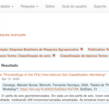
r dados
Pesquisa
Sobre
Guia do usuário
Suporte
squisa avançada
liação:
Empresa Brasileira de Pesquisa Agropecuária
Publication Y
chave Termo:
Classificação do solo
Classificação de tópicos Termo
 1 Resultado
 "Proceedings of the First International Soil Classification Workshop"
Apr 13, 2026
Camargo, Marcelo Nunes; Beinroth, Fernando Henrique, 2026, "Dados de "Proce
Workshop"",
https://doi.org/10.60502/SoilData/76VTJW
, SoilData, V1
 31 perfis de solo georreferenciados. Em cada um dos perfis de solo, foram c
didade, totalizando 208 horizontes/camadas amostradas. As amostras foram sub