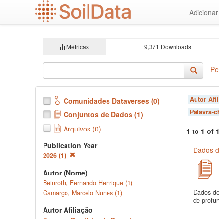
Ir
Adiciona
para
o
conteúdo
principal
Métricas
9,371 Downloads
Pe
Autor Afi
Comunidades Dataverses (0)
Palavra-
Conjuntos de Dados (1)
Arquivos (0)
1 to 1 of
Publication Year
Dados de
2026 (1)
Autor (Nome)
Beinroth, Fernando Henrique (1)
Dados de
Camargo, Marcelo Nunes (1)
de profun
Autor Afiliação