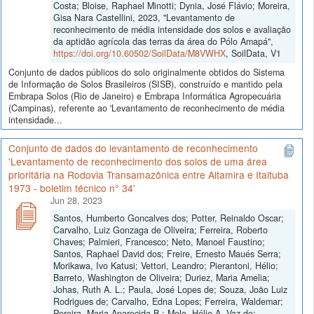
Costa; Bloise, Raphael Minotti; Dynia, José Flávio; Moreira,
Gisa Nara Castellini, 2023, "Levantamento de
reconhecimento de média intensidade dos solos e avaliação
da aptidão agrícola das terras da área do Pólo Amapá",
https://doi.org/10.60502/SoilData/M8VWHX
, SoilData, V1
Conjunto de dados públicos do solo originalmente obtidos do Sistema
de Informação de Solos Brasileiros (SISB), construído e mantido pela
Embrapa Solos (Rio de Janeiro) e Embrapa Informática Agropecuária
(Campinas), referente ao 'Levantamento de reconhecimento de média
intensidade...
Conjunto de dados do levantamento de reconhecimento
'Levantamento de reconhecimento dos solos de uma área
prioritária na Rodovia Transamazônica entre Altamira e Itaituba
1973 - boletim técnico n° 34'
Jun 28, 2023
Santos, Humberto Goncalves dos; Potter, Reinaldo Oscar;
Carvalho, Luiz Gonzaga de Oliveira; Ferreira, Roberto
Chaves; Palmieri, Francesco; Neto, Manoel Faustino;
Santos, Raphael David dos; Freire, Ernesto Maués Serra;
Morikawa, Ivo Katusi; Vettori, Leandro; Pierantoni, Hélio;
Barreto, Washington de Oliveira; Duriez, Maria Amelia;
Johas, Ruth A. L.; Paula, José Lopes de; Souza, Joäo Luiz
Rodrigues de; Carvalho, Edna Lopes; Ferreira, Waldemar;
Pereira, Maria Aparecida B.; Melo, Hélio A. Vaz de;