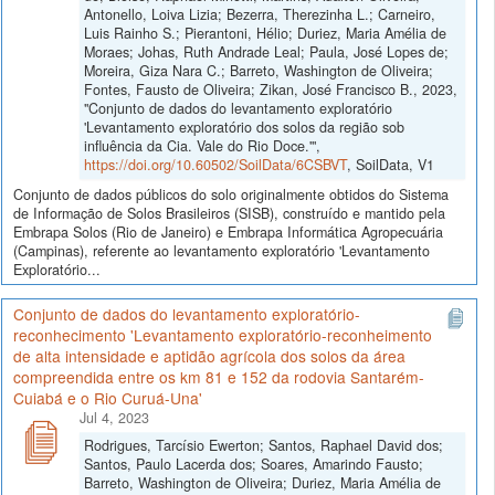
Antonello, Loiva Lizia; Bezerra, Therezinha L.; Carneiro,
Luis Rainho S.; Pierantoni, Hélio; Duriez, Maria Amélia de
Moraes; Johas, Ruth Andrade Leal; Paula, José Lopes de;
Moreira, Giza Nara C.; Barreto, Washington de Oliveira;
Fontes, Fausto de Oliveira; Zikan, José Francisco B., 2023,
"Conjunto de dados do levantamento exploratório
'Levantamento exploratório dos solos da região sob
influência da Cia. Vale do Rio Doce.'",
https://doi.org/10.60502/SoilData/6CSBVT
, SoilData, V1
Conjunto de dados públicos do solo originalmente obtidos do Sistema
de Informação de Solos Brasileiros (SISB), construído e mantido pela
Embrapa Solos (Rio de Janeiro) e Embrapa Informática Agropecuária
(Campinas), referente ao levantamento exploratório 'Levantamento
Exploratório...
Conjunto de dados do levantamento exploratório-
reconhecimento 'Levantamento exploratório-reconheimento
de alta intensidade e aptidão agrícola dos solos da área
compreendida entre os km 81 e 152 da rodovia Santarém-
Cuiabá e o Rio Curuá-Una'
Jul 4, 2023
Rodrigues, Tarcísio Ewerton; Santos, Raphael David dos;
Santos, Paulo Lacerda dos; Soares, Amarindo Fausto;
Barreto, Washington de Oliveira; Duriez, Maria Amélia de