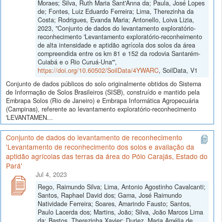
Moraes; Silva, Ruth Maria Sant'Anna da; Paula, José Lopes
de; Fontes, Luiz Eduardo Ferreira; Lima, Therezinha da
Costa; Rodrigues, Evanda Maria; Antonello, Loiva Lizia,
2023, "Conjunto de dados do levantamento exploratório-
reconhecimento 'Levantamento exploratório-reconheimento
de alta intensidade e aptidão agrícola dos solos da área
compreendida entre os km 81 e 152 da rodovia Santarém-
Cuiabá e o Rio Curuá-Una'",
https://doi.org/10.60502/SoilData/4YWARC
, SoilData, V1
Conjunto de dados públicos do solo originalmente obtidos do Sistema
de Informação de Solos Brasileiros (SISB), construído e mantido pela
Embrapa Solos (Rio de Janeiro) e Embrapa Informática Agropecuária
(Campinas), referente ao levantamento exploratório-reconhecimento
'LEVANTAMEN...
Conjunto de dados do levantamento de reconhecimento
'Levantamento de reconhecimento dos solos e avaliação da
aptidão agrícolas das terras da área do Pólo Carajás, Estado do
Pará'
Jul 4, 2023
Rego, Raimundo Silva; Lima, Antonio Agostinho Cavalcanti;
Santos, Raphael David dos; Gama, José Raimundo
Natividade Ferreira; Soares, Amarindo Fausto; Santos,
Paulo Lacerda dos; Martins, João; Silva, João Marcos Lima
da; Bastos, Therezinha Xavier; Duriez, Maria Amélia de