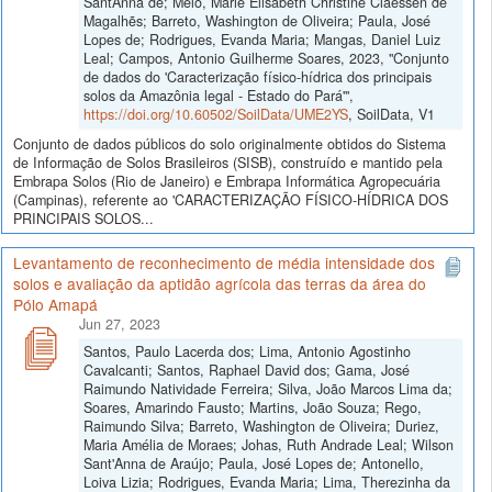
SantAnna de; Melo, Marie Elisabeth Christine Claessen de
Magalhẽs; Barreto, Washington de Oliveira; Paula, José
Lopes de; Rodrigues, Evanda Maria; Mangas, Daniel Luiz
Leal; Campos, Antonio Guilherme Soares, 2023, "Conjunto
de dados do 'Caracterização físico-hídrica dos principais
solos da Amazônia legal - Estado do Pará'",
https://doi.org/10.60502/SoilData/UME2YS
, SoilData, V1
Conjunto de dados públicos do solo originalmente obtidos do Sistema
de Informação de Solos Brasileiros (SISB), construído e mantido pela
Embrapa Solos (Rio de Janeiro) e Embrapa Informática Agropecuária
(Campinas), referente ao 'CARACTERIZAÇÃO FÍSICO-HÍDRICA DOS
PRINCIPAIS SOLOS...
Levantamento de reconhecimento de média intensidade dos
solos e avaliação da aptidão agrícola das terras da área do
Pólo Amapá
Jun 27, 2023
Santos, Paulo Lacerda dos; Lima, Antonio Agostinho
Cavalcanti; Santos, Raphael David dos; Gama, José
Raimundo Natividade Ferreira; Silva, João Marcos Lima da;
Soares, Amarindo Fausto; Martins, João Souza; Rego,
Raimundo Silva; Barreto, Washington de Oliveira; Duriez,
Maria Amélia de Moraes; Johas, Ruth Andrade Leal; Wilson
Sant'Anna de Araújo; Paula, José Lopes de; Antonello,
Loiva Lizia; Rodrigues, Evanda Maria; Lima, Therezinha da