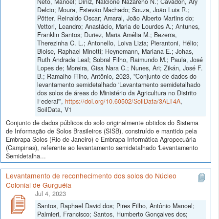
Neto, Manoel; Diniz, Nalcione Nazareno N.; Cavadon, Ary
Delcio; Moura, Estevão Machado; Souza, João Luis R.;
Pötter, Reinaldo Oscar; Amaral, João Alberto Martins do;
Vettori, Leandro; Anastácio, Maria de Lourdes A.; Antunes,
Franklin Santos; Duriez, Maria Amélia M.; Bezerra,
Therezinha C. L.; Antonello, Loiva Lizia; Pierantoni, Hélio;
Bloise, Raphael Minotti; Heynemann, Mariana E.; Johas,
Ruth Andrade Leal; Sobral Filho, Raimundo M.; Paula, José
Lopes de; Moreira, Gisa Nara C.; Nunes, Ari; Zikán, José F.
B.; Ramalho Filho, Antônio, 2023, "Conjunto de dados do
levantamento semidetalhado 'Levantamento semidetalhado
dos solos de áreas do Ministério da Agricultura no Distrito
Federal'",
https://doi.org/10.60502/SoilData/3ALT4A
,
SoilData, V1
Conjunto de dados públicos do solo originalmente obtidos do Sistema
de Informação de Solos Brasileiros (SISB), construído e mantido pela
Embrapa Solos (Rio de Janeiro) e Embrapa Informática Agropecuária
(Campinas), referente ao levantamento semidetalhado 'Levantamento
Semidetalha...
Levantamento de reconhecimento dos solos do Núcleo
Colonial de Gurguéia
Jul 4, 2023
Santos, Raphael David dos; Pires Filho, Antônio Manoel;
Palmieri, Francisco; Santos, Humberto Gonçalves dos;