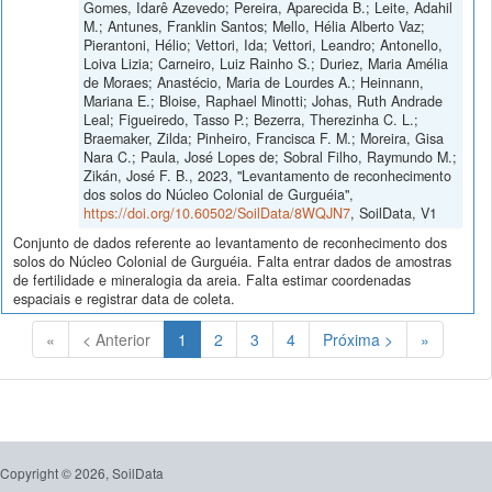
Gomes, Idarê Azevedo; Pereira, Aparecida B.; Leite, Adahil
M.; Antunes, Franklin Santos; Mello, Hélia Alberto Vaz;
Pierantoni, Hélio; Vettori, Ida; Vettori, Leandro; Antonello,
Loiva Lizia; Carneiro, Luiz Rainho S.; Duriez, Maria Amélia
de Moraes; Anastécio, Maria de Lourdes A.; Heinnann,
Mariana E.; Bloise, Raphael Minotti; Johas, Ruth Andrade
Leal; Figueiredo, Tasso P.; Bezerra, Therezinha C. L.;
Braemaker, Zilda; Pinheiro, Francisca F. M.; Moreira, Gisa
Nara C.; Paula, José Lopes de; Sobral Filho, Raymundo M.;
Zikán, José F. B., 2023, "Levantamento de reconhecimento
dos solos do Núcleo Colonial de Gurguéia",
https://doi.org/10.60502/SoilData/8WQJN7
, SoilData, V1
Conjunto de dados referente ao levantamento de reconhecimento dos
solos do Núcleo Colonial de Gurguéia. Falta entrar dados de amostras
de fertilidade e mineralogia da areia. Falta estimar coordenadas
espaciais e registrar data de coleta.
(Atual)
«
< Anterior
1
2
3
4
Próxima >
»
Copyright © 2026, SoilData