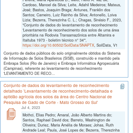
Cardoso, Manoel da Silva; Leite, Adahil Medeiros; Mateus,
José; Bastos, Joaquim Braga; Antunes, Franklin dos
Santos; Cameiro, Luiz Rainho da Silva; Antonello, Loiva
Lizia; Bezerra, Therezinha C. L.; Chagas, Sinésio F., 2023,
"Conjunto de dados do levantamento de reconhecimento
'Levantamento de reconhecimento dos solos de uma área
prioritária na Rodovia Transamazônica entre Altamira e
Itaituba 1973 - boletim técnico n° 34'",
https://doi.org/10.60502/SoilData/SNAPTX
, SoilData, V1
Conjunto de dados públicos do solo originalmente obtidos do Sistema
de Informação de Solos Brasileiros (SISB), construído e mantido pela
Embrapa Solos (Rio de Janeiro) e Embrapa Informática Agropecuária
(Campinas), referente ao levantamento de reconhecimento
'LEVANTAMENTO DE RECO...
Conjunto de dados do levantamento de reconhecimento
detalhado 'Levantamento de reconhecimento-detalhada e
aptidão agrícola dos solos da área do Centro Nacional de
Pesquisa de Gado de Corte - Mato Grosso do Sul'
Jul 4, 2023
Mothci, Elias Pedro; Amaral, João Alberto Martins do;
Santos, Raphael David dos; Barreto, Washington de
Oliveira; Duriez, Maria Amélia de Moraes; Johas, Ruth
Andrade Leal; Paula, José Lopes de; Bezerra, Therezinha