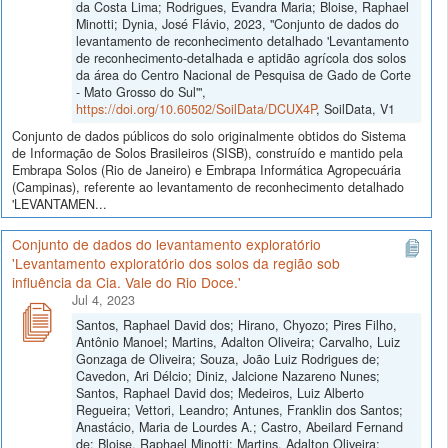
da Costa Lima; Rodrigues, Evandra Maria; Bloise, Raphael
Minotti; Dynia, José Flávio, 2023, "Conjunto de dados do
levantamento de reconhecimento detalhado 'Levantamento
de reconhecimento-detalhada e aptidão agrícola dos solos
da área do Centro Nacional de Pesquisa de Gado de Corte
- Mato Grosso do Sul'",
https://doi.org/10.60502/SoilData/DCUX4P
, SoilData, V1
Conjunto de dados públicos do solo originalmente obtidos do Sistema
de Informação de Solos Brasileiros (SISB), construído e mantido pela
Embrapa Solos (Rio de Janeiro) e Embrapa Informática Agropecuária
(Campinas), referente ao levantamento de reconhecimento detalhado
'LEVANTAMEN...
Conjunto de dados do levantamento exploratório
'Levantamento exploratório dos solos da região sob
influência da Cia. Vale do Rio Doce.'
Jul 4, 2023
Santos, Raphael David dos; Hirano, Chyozo; Pires Filho,
Antônio Manoel; Martins, Adalton Oliveira; Carvalho, Luiz
Gonzaga de Oliveira; Souza, João Luiz Rodrigues de;
Cavedon, Ari Délcio; Diniz, Jalcione Nazareno Nunes;
Santos, Raphael David dos; Medeiros, Luiz Alberto
Regueira; Vettori, Leandro; Antunes, Franklin dos Santos;
Anastácio, Maria de Lourdes A.; Castro, Abeilard Fernand
de; Bloise, Raphael Minotti; Martins, Adalton Oliveira;