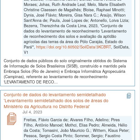
Moraes; Johas, Ruth Andrade Leal; Melo, Marie Elisabeth
Christine Claessen de Magalhẽs; Bloise, Raphael Minotti;
Dynia, José Flávio; Moreira, Gisa Nara C.; Araújo, Wilson
Sant'Anna de; Paula, José Lopes de; Antonello, Loiva Lizia;
Bezerra, Therezinha da Costa Lima, 2023, "Conjunto de
dados do levantamento de reconhecimento 'Levantamento
de reconhecimento dos solos e avaliação da aptidão
agrícolas das terras da área do Pólo Carajás, Estado do
Pará'",
https://doi.org/10.60502/SoilData/3KCBRT
, SoilData,
V1
Conjunto de dados públicos do solo originalmente obtidos do Sistema
de Informação de Solos Brasileiros (SISB), construído e mantido pela
Embrapa Solos (Rio de Janeiro) e Embrapa Informática Agropecuária
(Campinas), referente ao levantamento de reconhecimento
'LEVANTAMENTO DE RECO...
Conjunto de dados do levantamento semidetalhado
'Levantamento semidetalhado dos solos de áreas do
Ministério da Agricultura no Distrito Federal'
Jul 4, 2023
Freitas, Flávio Garcia de; Alvares Filho, Adelino; Pires
Filho, Antônio Manoel; Mothci, Elias Pedro; Almeida, Hélio
da Costa; Tomasini, João Mauricio G.; Wittern, Klaus Peter;
Pessoa, Sergio Costa Pinto; Sommer, Sergio; Faustino