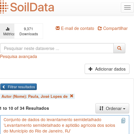
Ir
Alt
para
na
o
conteúdo
principal
E-mail de contato
Compartilhar
9,371
Métricas
Downloads
Pesquisa avançada
Adicionar dados
Filtrar resultados
Autor (Nome):
Paula, José Lopes de
1 to 10 of 34 Resultados
Ordenar
Conjunto de dados do levantamento semidetalhado
'Levantamento semidetalhado e aptidão agrícola dos solos
do Município do Rio de Janeiro, RJ'