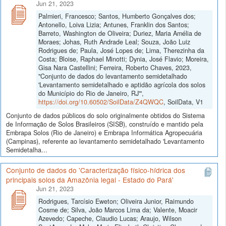
Jun 21, 2023
Palmieri, Francesco; Santos, Humberto Gonçalves dos;
Antonello, Loiva Lizia; Antunes, Franklin dos Santos;
Barreto, Washington de Oliveira; Duriez, Maria Amélia de
Moraes; Johas, Ruth Andrade Leal; Souza, João Luiz
Rodrigues de; Paula, José Lopes de; Lima, Therezinha da
Costa; Bloise, Raphael Minotti; Dynia, José Flavio; Moreira,
Gisa Nara Castellini; Ferreira, Roberto Chaves, 2023,
"Conjunto de dados do levantamento semidetalhado
'Levantamento semidetalhado e aptidão agrícola dos solos
do Município do Rio de Janeiro, RJ'",
https://doi.org/10.60502/SoilData/Z4QWQC
, SoilData, V1
Conjunto de dados públicos do solo originalmente obtidos do Sistema
de Informação de Solos Brasileiros (SISB), construído e mantido pela
Embrapa Solos (Rio de Janeiro) e Embrapa Informática Agropecuária
(Campinas), referente ao levantamento semidetalhado 'Levantamento
Semidetalha...
Conjunto de dados do 'Caracterização físico-hídrica dos
principais solos da Amazônia legal - Estado do Pará'
Jun 21, 2023
Rodrigues, Tarcísio Eweton; Oliveira Junior, Raimundo
Cosme de; Silva, João Marcos Lima da; Valente, Moacir
Azevedo; Capeche, Claudio Lucas; Araujo, Wilson