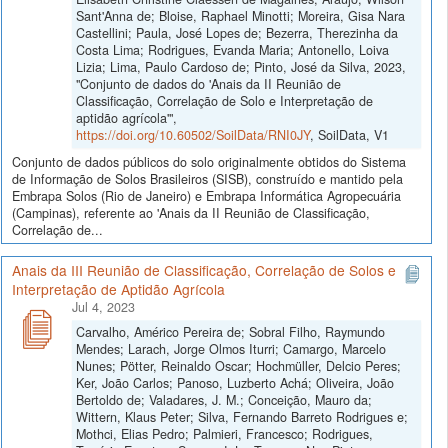
Sant'Anna de; Bloise, Raphael Minotti; Moreira, Gisa Nara
Castellini; Paula, José Lopes de; Bezerra, Therezinha da
Costa Lima; Rodrigues, Evanda Maria; Antonello, Loiva
Lizia; Lima, Paulo Cardoso de; Pinto, José da Silva, 2023,
"Conjunto de dados do 'Anais da II Reunião de
Classificação, Correlação de Solo e Interpretação de
aptidão agrícola'",
https://doi.org/10.60502/SoilData/RNI0JY
, SoilData, V1
Conjunto de dados públicos do solo originalmente obtidos do Sistema
de Informação de Solos Brasileiros (SISB), construído e mantido pela
Embrapa Solos (Rio de Janeiro) e Embrapa Informática Agropecuária
(Campinas), referente ao 'Anais da II Reunião de Classificação,
Correlação de...
Anais da III Reunião de Classificação, Correlação de Solos e
Interpretação de Aptidão Agrícola
Jul 4, 2023
Carvalho, Américo Pereira de; Sobral Filho, Raymundo
Mendes; Larach, Jorge Olmos Iturri; Camargo, Marcelo
Nunes; Pötter, Reinaldo Oscar; Hochmüller, Delcio Peres;
Ker, João Carlos; Panoso, Luzberto Achá; Oliveira, João
Bertoldo de; Valadares, J. M.; Conceição, Mauro da;
Wittern, Klaus Peter; Silva, Fernando Barreto Rodrigues e;
Mothci, Elias Pedro; Palmieri, Francesco; Rodrigues,