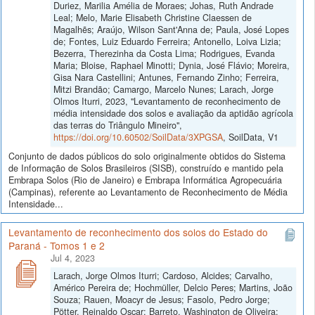
Duriez, Marilia Amélia de Moraes; Johas, Ruth Andrade
Leal; Melo, Marie Elisabeth Christine Claessen de
Magalhẽs; Araújo, Wilson Sant'Anna de; Paula, José Lopes
de; Fontes, Luiz Eduardo Ferreira; Antonello, Loiva Lizia;
Bezerra, Therezinha da Costa Lima; Rodrigues, Evanda
Maria; Bloise, Raphael Minotti; Dynia, José Flávio; Moreira,
Gisa Nara Castellini; Antunes, Fernando Zinho; Ferreira,
Mitzi Brandão; Camargo, Marcelo Nunes; Larach, Jorge
Olmos Iturri, 2023, "Levantamento de reconhecimento de
média intensidade dos solos e avaliação da aptidão agrícola
das terras do Triângulo Mineiro",
https://doi.org/10.60502/SoilData/3XPGSA
, SoilData, V1
Conjunto de dados públicos do solo originalmente obtidos do Sistema
de Informação de Solos Brasileiros (SISB), construído e mantido pela
Embrapa Solos (Rio de Janeiro) e Embrapa Informática Agropecuária
(Campinas), referente ao Levantamento de Reconhecimento de Média
Intensidade...
Levantamento de reconhecimento dos solos do Estado do
Paraná - Tomos 1 e 2
Jul 4, 2023
Larach, Jorge Olmos Iturri; Cardoso, Alcides; Carvalho,
Américo Pereira de; Hochmüller, Delcio Peres; Martins, João
Souza; Rauen, Moacyr de Jesus; Fasolo, Pedro Jorge;
Pötter, Reinaldo Oscar; Barreto, Washington de Oliveira;