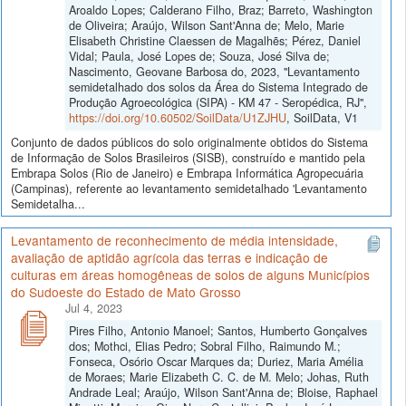
Aroaldo Lopes; Calderano Filho, Braz; Barreto, Washington
de Oliveira; Araújo, Wilson Sant'Anna de; Melo, Marie
Elisabeth Christine Claessen de Magalhẽs; Pérez, Daniel
Vidal; Paula, José Lopes de; Souza, José Silva de;
Nascimento, Geovane Barbosa do, 2023, "Levantamento
semidetalhado dos solos da Área do Sistema Integrado de
Produção Agroecológica (SIPA) - KM 47 - Seropédica, RJ",
https://doi.org/10.60502/SoilData/U1ZJHU
, SoilData, V1
Conjunto de dados públicos do solo originalmente obtidos do Sistema
de Informação de Solos Brasileiros (SISB), construído e mantido pela
Embrapa Solos (Rio de Janeiro) e Embrapa Informática Agropecuária
(Campinas), referente ao levantamento semidetalhado 'Levantamento
Semidetalha...
Levantamento de reconhecimento de média intensidade,
avaliação de aptidão agrícola das terras e indicação de
culturas em áreas homogêneas de solos de alguns Municípios
do Sudoeste do Estado de Mato Grosso
Jul 4, 2023
Pires Filho, Antonio Manoel; Santos, Humberto Gonçalves
dos; Mothci, Elias Pedro; Sobral Filho, Raimundo M.;
Fonseca, Osório Oscar Marques da; Duriez, Maria Amélia
de Moraes; Marie Elizabeth C. C. de M. Melo; Johas, Ruth
Andrade Leal; Araújo, Wilson Sant'Anna de; Bloise, Raphael