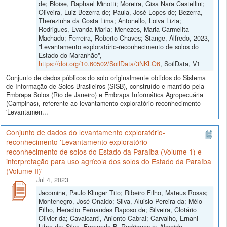
de; Bloise, Raphael Minotti; Moreira, Gisa Nara Castellini;
Oliveira, Luiz Bezerra de; Paula, José Lopes de; Bezerra,
Therezinha da Costa Lima; Antonello, Loiva Lizia;
Rodrigues, Evanda Maria; Menezes, Maria Carmelita
Machado; Ferreira, Roberto Chaves; Stange, Alfredo, 2023,
"Levantamento exploratório-reconhecimento de solos do
Estado do Maranhão",
https://doi.org/10.60502/SoilData/3NKLQ6
, SoilData, V1
Conjunto de dados públicos do solo originalmente obtidos do Sistema
de Informação de Solos Brasileiros (SISB), construído e mantido pela
Embrapa Solos (Rio de Janeiro) e Embrapa Informática Agropecuária
(Campinas), referente ao levantamento exploratório-reconhecimento
'Levantamen...
Conjunto de dados do levantamento exploratório-
reconhecimento 'Levantamento exploratório -
reconhecimento de solos do Estado da Paraíba (Volume 1) e
interpretação para uso agrícola dos solos do Estado da Paraíba
(Volume II)'
Jul 4, 2023
Jacomine, Paulo Klinger Tito; Ribeiro Filho, Mateus Rosas;
Montenegro, José Onaldo; Silva, Aluisio Pereira da; Mélo
Filho, Heraclio Fernandes Raposo de; Silveira, Clotário
Olivier da; Cavalcanti, Anionto Cabral; Carvalho, Ernani
Libra de; Silva, Fernando B. Rodrigues e; Almeida,