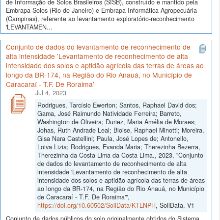
de Informação de Solos Brasileiros (SISB), construído e mantido pela
Embrapa Solos (Rio de Janeiro) e Embrapa Informática Agropecuária
(Campinas), referente ao levantamento exploratório-reconhecimento
'LEVANTAMEN...
Conjunto de dados do levantamento de reconhecimento de
alta intensidade 'Levantamento de reconhecimento de alta
intensidade dos solos e aptidão agrícola das terras de áreas ao
longo da BR-174, na Região do Rio Anauá, no Município de
Caracaraí - T.F. De Roraima'
Jul 4, 2023
Rodrigues, Tarcísio Ewerton; Santos, Raphael David dos;
Gama, José Raimundo Natividade Ferreira; Barreto,
Washington de Oliveira; Duriez, Maria Amélia de Moraes;
Johas, Ruth Andrade Leal; Bloise, Raphael Minotti; Moreira,
Gisa Nara Castellini; Paula, José Lopes de; Antonello,
Loiva Lizia; Rodrigues, Evanda Maria; Therezinha Bezerra,
Therezinha da Costa Lima da Costa Lima., 2023, "Conjunto
de dados do levantamento de reconhecimento de alta
intensidade 'Levantamento de reconhecimento de alta
intensidade dos solos e aptidão agrícola das terras de áreas
ao longo da BR-174, na Região do Rio Anauá, no Município
de Caracaraí - T.F. De Roraima'",
https://doi.org/10.60502/SoilData/KTLNPH
, SoilData, V1
Conjunto de dados públicos do solo originalmente obtidos do Sistema