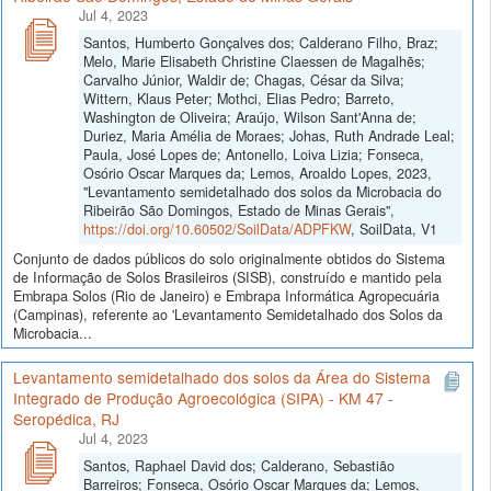
Jul 4, 2023
Santos, Humberto Gonçalves dos; Calderano Filho, Braz;
Melo, Marie Elisabeth Christine Claessen de Magalhẽs;
Carvalho Júnior, Waldir de; Chagas, César da Silva;
Wittern, Klaus Peter; Mothci, Elias Pedro; Barreto,
Washington de Oliveira; Araújo, Wilson Sant'Anna de;
Duriez, Maria Amélia de Moraes; Johas, Ruth Andrade Leal;
Paula, José Lopes de; Antonello, Loiva Lizia; Fonseca,
Osório Oscar Marques da; Lemos, Aroaldo Lopes, 2023,
"Levantamento semidetalhado dos solos da Microbacia do
Ribeirão São Domingos, Estado de Minas Gerais",
https://doi.org/10.60502/SoilData/ADPFKW
, SoilData, V1
Conjunto de dados públicos do solo originalmente obtidos do Sistema
de Informação de Solos Brasileiros (SISB), construído e mantido pela
Embrapa Solos (Rio de Janeiro) e Embrapa Informática Agropecuária
(Campinas), referente ao 'Levantamento Semidetalhado dos Solos da
Microbacia...
Levantamento semidetalhado dos solos da Área do Sistema
Integrado de Produção Agroecológica (SIPA) - KM 47 -
Seropédica, RJ
Jul 4, 2023
Santos, Raphael David dos; Calderano, Sebastião
Barreiros; Fonseca, Osório Oscar Marques da; Lemos,