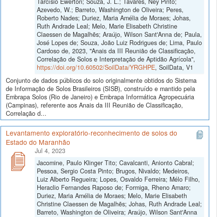
Tarcísio Ewerton; Souza, J. L.; Tavares, Ney Pinto;
Azevedo, W.; Barreto, Washington de Oliveira; Peres,
Roberto Nades; Duriez, Maria Amélia de Moraes; Johas,
Ruth Andrade Leal; Melo, Marie Elisabeth Christine
Claessen de Magalhẽs; Araújo, Wilson Sant'Anna de; Paula,
José Lopes de; Souza, João Luiz Rodrigues de; Lima, Paulo
Cardoso de, 2023, "Anais da III Reunião de Classificação,
Correlação de Solos e Interpretação de Aptidão Agrícola",
https://doi.org/10.60502/SoilData/YRGHPE
, SoilData, V1
Conjunto de dados públicos do solo originalmente obtidos do Sistema
de Informação de Solos Brasileiros (SISB), construído e mantido pela
Embrapa Solos (Rio de Janeiro) e Embrapa Informática Agropecuária
(Campinas), referente aos Anais da III Reunião de Classificação,
Correlação d...
Levantamento exploratório-reconhecimento de solos do
Estado do Maranhão
Jul 4, 2023
Jacomine, Paulo Klinger Tito; Cavalcanti, Anionto Cabral;
Pessoa, Sergio Costa Pinto; Brugos, Nivaldo; Medeiros,
Luiz Alberto Regueira; Lopes, Osvaldo Ferreira; Mélo Filho,
Heraclio Fernandes Raposo de; Formiga, Rheno Amaro;
Duriez, Maria Amélia de Moraes; Melo, Marie Elisabeth
Christine Claessen de Magalhẽs; Johas, Ruth Andrade Leal;
Barreto, Washington de Oliveira; Araújo, Wilson Sant'Anna