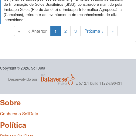
de Informação de Solos Brasileiros (SISB), construído e mantido pela
Embrapa Solos (Rio de Janeiro) e Embrapa Informática Agropecuária
(Campinas), referente ao levantamento de reconhecimento de alta
intensidade '...
(Atual)
«
< Anterior
1
2
3
Próxima >
»
Copyright © 2026, SoilData
Desenvolvido por
v. 5.12.1 build 1122-cf90431
Sobre
Conheça o SoilData
Política
Políticas SoilData