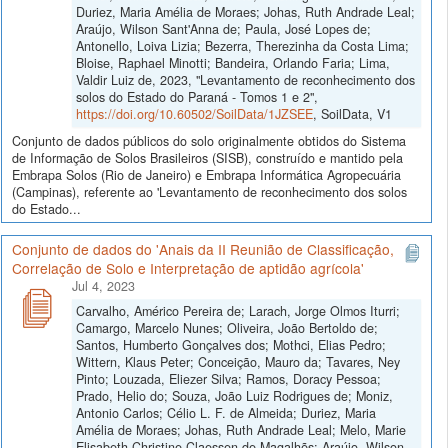
Duriez, Maria Amélia de Moraes; Johas, Ruth Andrade Leal;
Araújo, Wilson Sant'Anna de; Paula, José Lopes de;
Antonello, Loiva Lizia; Bezerra, Therezinha da Costa Lima;
Bloise, Raphael Minotti; Bandeira, Orlando Faria; Lima,
Valdir Luiz de, 2023, "Levantamento de reconhecimento dos
solos do Estado do Paraná - Tomos 1 e 2",
https://doi.org/10.60502/SoilData/1JZSEE
, SoilData, V1
Conjunto de dados públicos do solo originalmente obtidos do Sistema
de Informação de Solos Brasileiros (SISB), construído e mantido pela
Embrapa Solos (Rio de Janeiro) e Embrapa Informática Agropecuária
(Campinas), referente ao 'Levantamento de reconhecimento dos solos
do Estado...
Conjunto de dados do 'Anais da II Reunião de Classificação,
Correlação de Solo e Interpretação de aptidão agrícola'
Jul 4, 2023
Carvalho, Américo Pereira de; Larach, Jorge Olmos Iturri;
Camargo, Marcelo Nunes; Oliveira, João Bertoldo de;
Santos, Humberto Gonçalves dos; Mothci, Elias Pedro;
Wittern, Klaus Peter; Conceição, Mauro da; Tavares, Ney
Pinto; Louzada, Eliezer Silva; Ramos, Doracy Pessoa;
Prado, Helio do; Souza, João Luiz Rodrigues de; Moniz,
Antonio Carlos; Célio L. F. de Almeida; Duriez, Maria
Amélia de Moraes; Johas, Ruth Andrade Leal; Melo, Marie
Elisabeth Christine Claessen de Magalhẽs; Araújo, Wilson