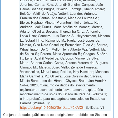
Jeronimo Cunha; Reis, Jurandir Gondim; Campos, João
Carlos Chagas; Burgos, Nivaldo; Formiga, Rheno Amaro;
Beltrão, Valdir de Araújo; Vettori, Leandro; Antunes,
Franklin dos Santos; Anastácio, Maria de Lourdes A.;
Bloise, Raphael Minotti; Pierantoni, Hélio; Johas, Ruth
Andrade Leal; Duriez, Maria Amélia de Moraes; Martins,
Adalton Oliveira; Bezerra, Therezinha C. L.; Antonello,
Loiva Lizia; Carneiro, Luis Rainho S.; Heynemmam, Mariana
E.; Sobral Filho, Raimundo M.; Paula, José Lopes de;
Moreira, Gisa Nara Castellini; Bremaeker, Zilda A.; Barreto,
Whashington De O.; Mello, Hélia Alberto Vaz; Vettori, Ida
de Souza S.; Pereira, Maria Aparecida B.; Chagas, Sinézio
F.; Leite, Adahil Medeiros; Cardoso, Manoel da Silva;
Motta, Antonio Carlos; Costa, Antonio Moreira da; Augusto,
Clímaco M.; Mateus, José; Mello, Zenaide Fonseca;
Vasconcellos, Maria Lucia; Porfírio, Ney Hamilton; Meneses,
Maria Carmelita M.; Oliveira, José Corsino de; Oliveira,
Mércia Borborema de; Hirano, Chyoso; Bruin, Jan Hendrik
Solke, 2023, "Conjunto de dados do levantamento
exploratório-reconhecimento 'Levantamento exploratório -
reconhecimento de solos do Estado da Paraíba (Volume 1)
e interpretação para uso agrícola dos solos do Estado da
Paraíba (Volume II)'",
https://doi.org/10.60502/SoilData/F2KAXG
, SoilData, V1
Conjunto de dados públicos do solo originalmente obtidos do Sistema