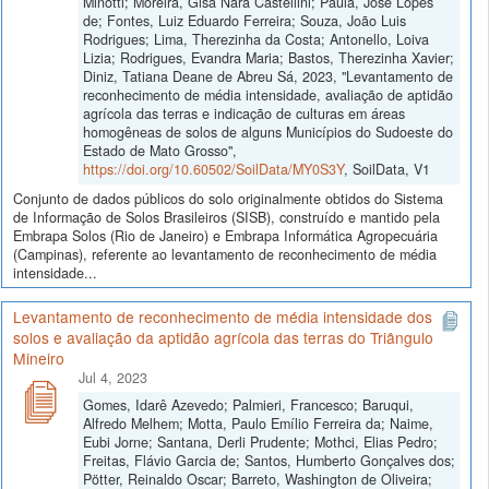
Minotti; Moreira, Gisa Nara Castellini; Paula, José Lopes
de; Fontes, Luiz Eduardo Ferreira; Souza, João Luis
Rodrigues; Lima, Therezinha da Costa; Antonello, Loiva
Lizia; Rodrigues, Evandra Maria; Bastos, Therezinha Xavier;
Diniz, Tatiana Deane de Abreu Sá, 2023, "Levantamento de
reconhecimento de média intensidade, avaliação de aptidão
agrícola das terras e indicação de culturas em áreas
homogêneas de solos de alguns Municípios do Sudoeste do
Estado de Mato Grosso",
https://doi.org/10.60502/SoilData/MY0S3Y
, SoilData, V1
Conjunto de dados públicos do solo originalmente obtidos do Sistema
de Informação de Solos Brasileiros (SISB), construído e mantido pela
Embrapa Solos (Rio de Janeiro) e Embrapa Informática Agropecuária
(Campinas), referente ao levantamento de reconhecimento de média
intensidade...
Levantamento de reconhecimento de média intensidade dos
solos e avaliação da aptidão agrícola das terras do Triângulo
Mineiro
Jul 4, 2023
Gomes, Idarê Azevedo; Palmieri, Francesco; Baruqui,
Alfredo Melhem; Motta, Paulo Emílio Ferreira da; Naime,
Eubi Jorne; Santana, Derli Prudente; Mothci, Elias Pedro;
Freitas, Flávio Garcia de; Santos, Humberto Gonçalves dos;
Pötter, Reinaldo Oscar; Barreto, Washington de Oliveira;