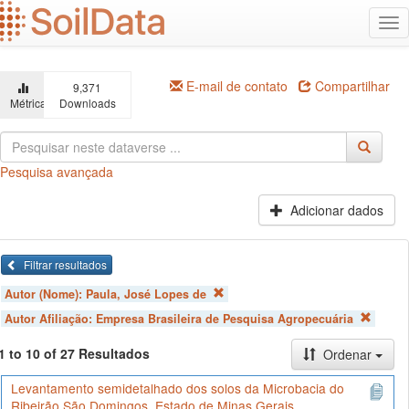
Ir
Alt
para
na
o
conteúdo
principal
E-mail de contato
Compartilhar
9,371
Métricas
Downloads
Pesquisa avançada
Adicionar dados
Filtrar resultados
Autor (Nome):
Paula, José Lopes de
Autor Afiliação:
Empresa Brasileira de Pesquisa Agropecuária
1 to 10 of 27 Resultados
Ordenar
Levantamento semidetalhado dos solos da Microbacia do
Ribeirão São Domingos, Estado de Minas Gerais