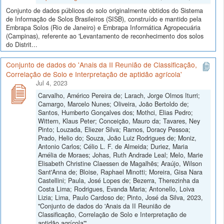
Conjunto de dados públicos do solo originalmente obtidos do Sistema
de Informação de Solos Brasileiros (SISB), construído e mantido pela
Embrapa Solos (Rio de Janeiro) e Embrapa Informática Agropecuária
(Campinas), referente ao 'Levantamento de reconhecimento dos solos
do Distrit...
Conjunto de dados do 'Anais da II Reunião de Classificação,
Correlação de Solo e Interpretação de aptidão agrícola'
Jul 4, 2023
Carvalho, Américo Pereira de; Larach, Jorge Olmos Iturri;
Camargo, Marcelo Nunes; Oliveira, João Bertoldo de;
Santos, Humberto Gonçalves dos; Mothci, Elias Pedro;
Wittern, Klaus Peter; Conceição, Mauro da; Tavares, Ney
Pinto; Louzada, Eliezer Silva; Ramos, Doracy Pessoa;
Prado, Helio do; Souza, João Luiz Rodrigues de; Moniz,
Antonio Carlos; Célio L. F. de Almeida; Duriez, Maria
Amélia de Moraes; Johas, Ruth Andrade Leal; Melo, Marie
Elisabeth Christine Claessen de Magalhẽs; Araújo, Wilson
Sant'Anna de; Bloise, Raphael Minotti; Moreira, Gisa Nara
Castellini; Paula, José Lopes de; Bezerra, Therezinha da
Costa Lima; Rodrigues, Evanda Maria; Antonello, Loiva
Lizia; Lima, Paulo Cardoso de; Pinto, José da Silva, 2023,
"Conjunto de dados do 'Anais da II Reunião de
Classificação, Correlação de Solo e Interpretação de
aptidão agrícola'",