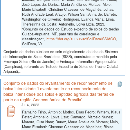
José Lopes de; Duriez, Maria Amélia de Moraes; Melo,
Marie Elisabeth Christine Claessen de Magalhẽs; Johas,
Ruth Andrade Leal; Araújo, Wilson Sant'Anna de; Barreto,
Washington de Oliveira; Rodrigues, Evanda Maria; Lima,
Therezinha da Costa; Antonello, Loiva Lizia, 2023,
"Conjunto de dados do 'Estudo expedito de solos do trecho
Cuiabá-Aripuanã, MT, para fins de correlação e
classificação'",
https://doi.org/10.60502/SoilData/SSIAGO
,
SoilData, V1
Conjunto de dados públicos do solo originalmente obtidos do Sistema
de Informação de Solos Brasileiros (SISB), construído e mantido pela
Embrapa Solos (Rio de Janeiro) e Embrapa Informática Agropecuária
(Campinas), referente ao 'Estudo Expedito de Solos do Trecho Cuiabá-
Aripuanã,...
Conjunto de dados do levantamento de reconhecimento de
baixa intensidade 'Levantamento de reconhecimento de
baixa intensidade dos solos e aptidão agrícola das terras de
parte da região Geoeconômica de Brasília'
Jul 4, 2023
Ramalho Filho, Antonio; Mothci, Elias Pedro; Wittern, Klaus
Peter; Antonello, Loiva Lizia; Camargo, Marcelo Nunes;
Moreira, Gisa Nara; Duriez, Maria Amélia de Moraes; Melo,
Marie Elisabeth Christine Claessen de Magalhẽs; Bloise,