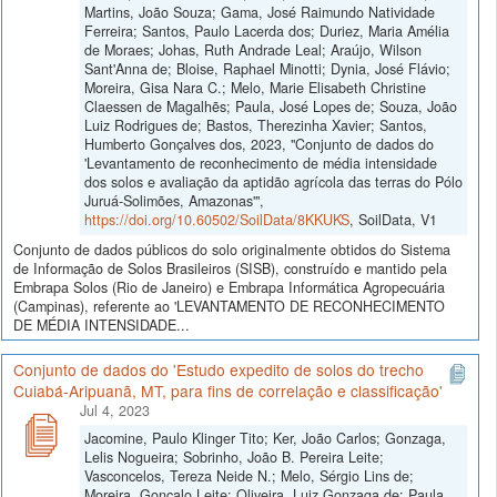
Martins, João Souza; Gama, José Raimundo Natividade
Ferreira; Santos, Paulo Lacerda dos; Duriez, Maria Amélia
de Moraes; Johas, Ruth Andrade Leal; Araújo, Wilson
Sant'Anna de; Bloise, Raphael Minotti; Dynia, José Flávio;
Moreira, Gisa Nara C.; Melo, Marie Elisabeth Christine
Claessen de Magalhẽs; Paula, José Lopes de; Souza, João
Luiz Rodrigues de; Bastos, Therezinha Xavier; Santos,
Humberto Gonçalves dos, 2023, "Conjunto de dados do
'Levantamento de reconhecimento de média intensidade
dos solos e avaliação da aptidão agrícola das terras do Pólo
Juruá-Solimões, Amazonas'",
https://doi.org/10.60502/SoilData/8KKUKS
, SoilData, V1
Conjunto de dados públicos do solo originalmente obtidos do Sistema
de Informação de Solos Brasileiros (SISB), construído e mantido pela
Embrapa Solos (Rio de Janeiro) e Embrapa Informática Agropecuária
(Campinas), referente ao 'LEVANTAMENTO DE RECONHECIMENTO
DE MÉDIA INTENSIDADE...
Conjunto de dados do 'Estudo expedito de solos do trecho
Cuiabá-Aripuanã, MT, para fins de correlação e classificação'
Jul 4, 2023
Jacomine, Paulo Klinger Tito; Ker, João Carlos; Gonzaga,
Lelis Nogueira; Sobrinho, João B. Pereira Leite;
Vasconcelos, Tereza Neide N.; Melo, Sérgio Lins de;
Moreira, Gonçalo Leite; Oliveira, Luiz Gonzaga de; Paula,