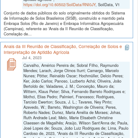
https://doi.org/10.60502/SoilData/RNI0JY
, SoilData, V1
Conjunto de dados públicos do solo originalmente obtidos do Sistema
de Informação de Solos Brasileiros (SISB), construído e mantido pela
Embrapa Solos (Rio de Janeiro) e Embrapa Informática Agropecuária
(Campinas), referente ao 'Anais da II Reunião de Classificação,
Correlação de...
Anais da III Reunião de Classificação, Correlação de Solos e
Interpretação de Aptidão Agrícola
Jul 4, 2023
Carvalho, Américo Pereira de; Sobral Filho, Raymundo
Mendes; Larach, Jorge Olmos Iturri; Camargo, Marcelo
Nunes; Pötter, Reinaldo Oscar; Hochmüller, Delcio Peres;
Ker, João Carlos; Panoso, Luzberto Achá; Oliveira, João
Bertoldo de; Valadares, J. M.; Conceição, Mauro da;
Wittern, Klaus Peter; Silva, Fernando Barreto Rodrigues e;
Mothci, Elias Pedro; Palmieri, Francesco; Rodrigues,
Tarcísio Ewerton; Souza, J. L.; Tavares, Ney Pinto;
Azevedo, W.; Barreto, Washington de Oliveira; Peres,
Roberto Nades; Duriez, Maria Amélia de Moraes; Johas,
Ruth Andrade Leal; Melo, Marie Elisabeth Christine
Claessen de Magalhẽs; Araújo, Wilson Sant'Anna de; Paula,
José Lopes de; Souza, João Luiz Rodrigues de; Lima, Paulo
Cardoso de, 2023, "Anais da III Reunião de Classificação,