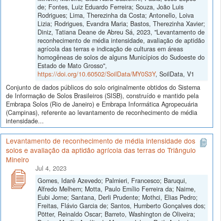
de; Fontes, Luiz Eduardo Ferreira; Souza, João Luis
Rodrigues; Lima, Therezinha da Costa; Antonello, Loiva
Lizia; Rodrigues, Evandra Maria; Bastos, Therezinha Xavier;
Diniz, Tatiana Deane de Abreu Sá, 2023, "Levantamento de
reconhecimento de média intensidade, avaliação de aptidão
agrícola das terras e indicação de culturas em áreas
homogêneas de solos de alguns Municípios do Sudoeste do
Estado de Mato Grosso",
https://doi.org/10.60502/SoilData/MY0S3Y
, SoilData, V1
Conjunto de dados públicos do solo originalmente obtidos do Sistema
de Informação de Solos Brasileiros (SISB), construído e mantido pela
Embrapa Solos (Rio de Janeiro) e Embrapa Informática Agropecuária
(Campinas), referente ao levantamento de reconhecimento de média
intensidade...
Levantamento de reconhecimento de média intensidade dos
solos e avaliação da aptidão agrícola das terras do Triângulo
Mineiro
Jul 4, 2023
Gomes, Idarê Azevedo; Palmieri, Francesco; Baruqui,
Alfredo Melhem; Motta, Paulo Emílio Ferreira da; Naime,
Eubi Jorne; Santana, Derli Prudente; Mothci, Elias Pedro;
Freitas, Flávio Garcia de; Santos, Humberto Gonçalves dos;
Pötter, Reinaldo Oscar; Barreto, Washington de Oliveira;