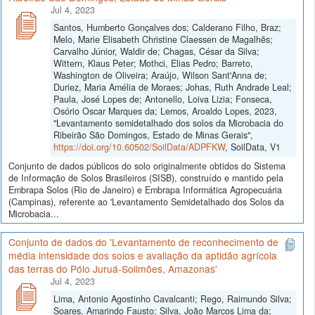
Jul 4, 2023
Santos, Humberto Gonçalves dos; Calderano Filho, Braz;
Melo, Marie Elisabeth Christine Claessen de Magalhẽs;
Carvalho Júnior, Waldir de; Chagas, César da Silva;
Wittern, Klaus Peter; Mothci, Elias Pedro; Barreto,
Washington de Oliveira; Araújo, Wilson Sant'Anna de;
Duriez, Maria Amélia de Moraes; Johas, Ruth Andrade Leal;
Paula, José Lopes de; Antonello, Loiva Lizia; Fonseca,
Osório Oscar Marques da; Lemos, Aroaldo Lopes, 2023,
"Levantamento semidetalhado dos solos da Microbacia do
Ribeirão São Domingos, Estado de Minas Gerais",
https://doi.org/10.60502/SoilData/ADPFKW
, SoilData, V1
Conjunto de dados públicos do solo originalmente obtidos do Sistema
de Informação de Solos Brasileiros (SISB), construído e mantido pela
Embrapa Solos (Rio de Janeiro) e Embrapa Informática Agropecuária
(Campinas), referente ao 'Levantamento Semidetalhado dos Solos da
Microbacia...
Conjunto de dados do 'Levantamento de reconhecimento de
média intensidade dos solos e avaliação da aptidão agrícola
das terras do Pólo Juruá-Solimões, Amazonas'
Jul 4, 2023
Lima, Antonio Agostinho Cavalcanti; Rego, Raimundo Silva;
Soares, Amarindo Fausto; Silva, João Marcos Lima da;