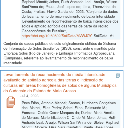
Raphael Minotti; Johas, Ruth Andrade Leal; Araújo, Wilson
Sant'Anna de; Paula, José Lopes de; Lima, Therezinha da
Costa; Freitas, Flávio Garcia de, 2023, "Conjunto de dados
do levantamento de reconhecimento de baixa intensidade
'Levantamento de reconhecimento de baixa intensidade dos
solos e aptidão agrícola das terras de parte da região
Geoeconômica de Brasília'",
https://doi.org/10.60502/SoilData/MVWJOY
, SoilData, V1
Conjunto de dados públicos do solo originalmente obtidos do Sistema
de Informação de Solos Brasileiros (SISB), construído e mantido pela
Embrapa Solos (Rio de Janeiro) e Embrapa Informática Agropecuária
(Campinas), referente ao levantamento de reconhecimento de baixa
intensidade...
Levantamento de reconhecimento de média intensidade,
avaliação de aptidão agrícola das terras e indicação de
culturas em áreas homogêneas de solos de alguns Municípios
do Sudoeste do Estado de Mato Grosso
Jul 4, 2023
Pires Filho, Antonio Manoel; Santos, Humberto Gonçalves
dos; Mothci, Elias Pedro; Sobral Filho, Raimundo M.;
Fonseca, Osório Oscar Marques da; Duriez, Maria Amélia
de Moraes; Marie Elizabeth C. C. de M. Melo; Johas, Ruth
Andrade Leal; Araújo, Wilson Sant'Anna de; Bloise, Raphael
Minotti; Moreira, Gisa Nara Castellini; Paula, José Lopes