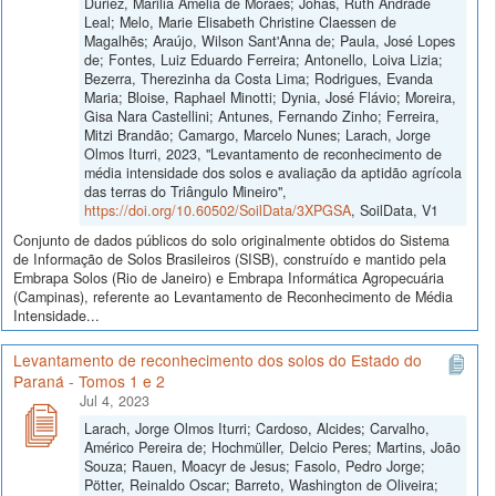
Duriez, Marilia Amélia de Moraes; Johas, Ruth Andrade
Leal; Melo, Marie Elisabeth Christine Claessen de
Magalhẽs; Araújo, Wilson Sant'Anna de; Paula, José Lopes
de; Fontes, Luiz Eduardo Ferreira; Antonello, Loiva Lizia;
Bezerra, Therezinha da Costa Lima; Rodrigues, Evanda
Maria; Bloise, Raphael Minotti; Dynia, José Flávio; Moreira,
Gisa Nara Castellini; Antunes, Fernando Zinho; Ferreira,
Mitzi Brandão; Camargo, Marcelo Nunes; Larach, Jorge
Olmos Iturri, 2023, "Levantamento de reconhecimento de
média intensidade dos solos e avaliação da aptidão agrícola
das terras do Triângulo Mineiro",
https://doi.org/10.60502/SoilData/3XPGSA
, SoilData, V1
Conjunto de dados públicos do solo originalmente obtidos do Sistema
de Informação de Solos Brasileiros (SISB), construído e mantido pela
Embrapa Solos (Rio de Janeiro) e Embrapa Informática Agropecuária
(Campinas), referente ao Levantamento de Reconhecimento de Média
Intensidade...
Levantamento de reconhecimento dos solos do Estado do
Paraná - Tomos 1 e 2
Jul 4, 2023
Larach, Jorge Olmos Iturri; Cardoso, Alcides; Carvalho,
Américo Pereira de; Hochmüller, Delcio Peres; Martins, João
Souza; Rauen, Moacyr de Jesus; Fasolo, Pedro Jorge;
Pötter, Reinaldo Oscar; Barreto, Washington de Oliveira;