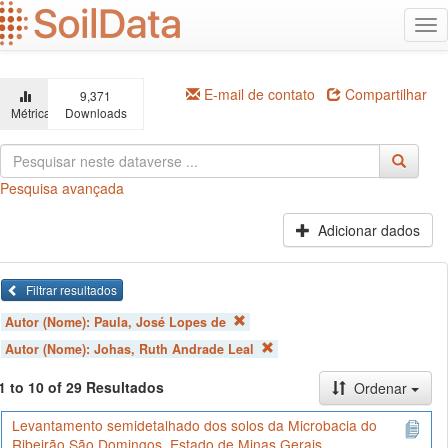
Ir
Alt
para
na
o
conteúdo
principal
E-mail de contato
Compartilhar
9,371
Métricas
Downloads
Pesquisa avançada
Adicionar dados
Filtrar resultados
Autor (Nome):
Paula, José Lopes de
Autor (Nome):
Johas, Ruth Andrade Leal
1 to 10 of 29 Resultados
Ordenar
Levantamento semidetalhado dos solos da Microbacia do
Ribeirão São Domingos, Estado de Minas Gerais