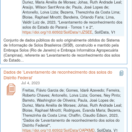
Duriez, Maria Amélia de Moraes; Johas, Ruth Andrade Leal;
Araújo, Wilson Sant'Anna de; Paula, José Lopes de;
Antonello, Loiva Lizia; Bezerra, Therezinha da Costa Lima;
Bloise, Raphael Minotti; Bandeira, Orlando Faria; Lima,
Valdir Luiz de, 2023, "Levantamento de reconhecimento dos
solos do Estado do Paraná - Tomos 1 e 2",
https://doi.org/10.60502/SoilData/1JZSEE
, SoilData, V1
Conjunto de dados públicos do solo originalmente obtidos do Sistema
de Informação de Solos Brasileiros (SISB), construído e mantido pela
Embrapa Solos (Rio de Janeiro) e Embrapa Informática Agropecuária
(Campinas), referente ao 'Levantamento de reconhecimento dos solos
do Estado...
Dados de 'Levantamento de reconhecimento dos solos do
Distrito Federal'
Jul 4, 2023
Freitas, Flávio Garcia de; Gomes, Idarê Azevedo; Ferreira,
Roberto Chaves; Antonello, Loiva Lizia; Gomes, Ney Pinto;
Barreto, Washington de Oliveira; Paula, José Lopes de;
Duriez, Maria Amélia de Moraes; Johas, Ruth Andrade Leal;
Bloise, Raphael Minotti; Rodrigues, Evanda Maria; Bezerra,
Therezinha da Costa Lima; Chaffin, Claudio Edson, 2023,
"Dados de 'Levantamento de reconhecimento dos solos do
Distrito Federal'",
https://doi.org/10.60502/SoilData/OAPKMD
, SoilData, V1