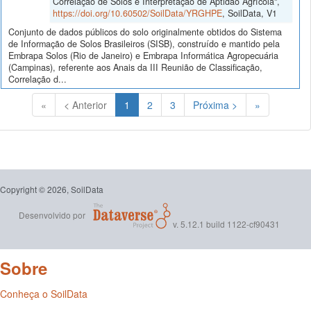
Correlação de Solos e Interpretação de Aptidão Agrícola",
https://doi.org/10.60502/SoilData/YRGHPE
, SoilData, V1
Conjunto de dados públicos do solo originalmente obtidos do Sistema
de Informação de Solos Brasileiros (SISB), construído e mantido pela
Embrapa Solos (Rio de Janeiro) e Embrapa Informática Agropecuária
(Campinas), referente aos Anais da III Reunião de Classificação,
Correlação d...
(Atual)
«
< Anterior
1
2
3
Próxima >
»
Copyright © 2026, SoilData
Desenvolvido por
v. 5.12.1 build 1122-cf90431
Sobre
Conheça o SoilData