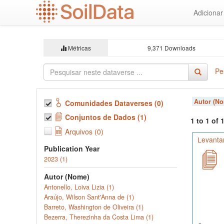
Ir
Adiciona
para
o
conteúdo
principal
Métricas
9,371 Downloads
Pe
Autor (N
Comunidades Dataverses (0)
Conjuntos de Dados (1)
1 to 1 of
Arquivos (0)
Levanta
Publication Year
2023 (1)
Autor (Nome)
Antonello, Loiva Lizia (1)
Araújo, Wilson Sant'Anna de (1)
Barreto, Washington de Oliveira (1)
Bezerra, Therezinha da Costa Lima (1)