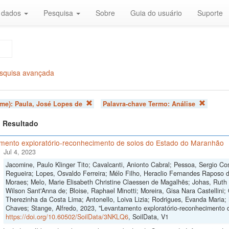
r dados
Pesquisa
Sobre
Guia do usuário
Suporte
squisa avançada
ome):
Paula, José Lopes de
Palavra-chave Termo:
Análise
 1 Resultado
mento exploratório-reconhecimento de solos do Estado do Maranhão
Jul 4, 2023
Jacomine, Paulo Klinger Tito; Cavalcanti, Anionto Cabral; Pessoa, Sergio Cos
Regueira; Lopes, Osvaldo Ferreira; Mélo Filho, Heraclio Fernandes Raposo 
Moraes; Melo, Marie Elisabeth Christine Claessen de Magalhẽs; Johas, Ruth 
Wilson Sant'Anna de; Bloise, Raphael Minotti; Moreira, Gisa Nara Castellini; 
Therezinha da Costa Lima; Antonello, Loiva Lizia; Rodrigues, Evanda Maria;
Chaves; Stange, Alfredo, 2023, "Levantamento exploratório-reconhecimento 
https://doi.org/10.60502/SoilData/3NKLQ6
, SoilData, V1