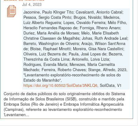
Jul 4, 2023
Jacomine, Paulo Klinger Tito; Cavalcanti, Anionto Cabral;
Pessoa, Sergio Costa Pinto; Brugos, Nivaldo; Medeiros,
Luiz Alberto Regueira; Lopes, Osvaldo Ferreira; Mélo Filho,
Heraclio Fernandes Raposo de; Formiga, Rheno Amaro;
Duriez, Maria Amélia de Moraes; Melo, Marie Elisabeth
Christine Claessen de Magalhẽs; Johas, Ruth Andrade Leal;
Barreto, Washington de Oliveira; Araújo, Wilson Sant'Anna
de; Bloise, Raphael Minotti; Moreira, Gisa Nara Castellini;
Oliveira, Luiz Bezerra de; Paula, José Lopes de; Bezerra,
Therezinha da Costa Lima; Antonello, Loiva Lizia;
Rodrigues, Evanda Maria; Menezes, Maria Carmelita
Machado; Ferreira, Roberto Chaves; Stange, Alfredo, 2023,
"Levantamento exploratório-reconhecimento de solos do
Estado do Maranhão",
https://doi.org/10.60502/SoilData/3NKLQ6
, SoilData, V1
Conjunto de dados públicos do solo originalmente obtidos do Sistema
de Informação de Solos Brasileiros (SISB), construído e mantido pela
Embrapa Solos (Rio de Janeiro) e Embrapa Informática Agropecuária
(Campinas), referente ao levantamento exploratório-reconhecimento
'Levantamen...