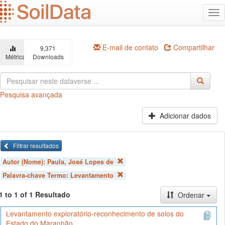
Ir
Alt
para
na
o
conteúdo
principal
E-mail de contato
Compartilhar
9,371
Métricas
Downloads
Pesquisa avançada
Adicionar dados
Filtrar resultados
Autor (Nome):
Paula, José Lopes de
Palavra-chave Termo:
Levantamento
1 to 1 of 1 Resultado
Ordenar
Levantamento exploratório-reconhecimento de solos do
Estado do Maranhão