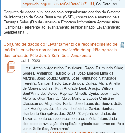
https://doi.org/10.60502/SoilData/U1ZJHU
, SoilData, V1
Conjunto de dados públicos do solo originalmente obtidos do Sistema
de Informação de Solos Brasileiros (SISB), construído e mantido pela
Embrapa Solos (Rio de Janeiro) e Embrapa Informática Agropecuária
(Campinas), referente ao levantamento semidetalhado 'Levantamento
Semidetalha...
Conjunto de dados do 'Levantamento de reconhecimento de
média intensidade dos solos e avaliação da aptidão agrícola
das terras do Pólo Juruá-Solimões, Amazonas'
Jul 4, 2023
Lima, Antonio Agostinho Cavalcanti; Rego, Raimundo Silva;
Soares, Amarindo Fausto; Silva, João Marcos Lima da;
Martins, João Souza; Gama, José Raimundo Natividade
Ferreira; Santos, Paulo Lacerda dos; Duriez, Maria Amélia
de Moraes; Johas, Ruth Andrade Leal; Araújo, Wilson
Sant'Anna de; Bloise, Raphael Minotti; Dynia, José Flávio;
Moreira, Gisa Nara C.; Melo, Marie Elisabeth Christine
Claessen de Magalhẽs; Paula, José Lopes de; Souza, João
Luiz Rodrigues de; Bastos, Therezinha Xavier; Santos,
Humberto Gonçalves dos, 2023, "Conjunto de dados do
'Levantamento de reconhecimento de média intensidade
dos solos e avaliação da aptidão agrícola das terras do Pólo
Juruá-Solimões, Amazonas'",