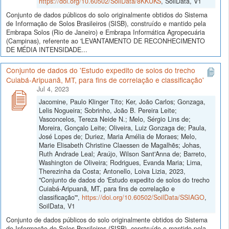
https://doi.org/10.60502/SoilData/8KKUKS
, SoilData, V1
Conjunto de dados públicos do solo originalmente obtidos do Sistema
de Informação de Solos Brasileiros (SISB), construído e mantido pela
Embrapa Solos (Rio de Janeiro) e Embrapa Informática Agropecuária
(Campinas), referente ao 'LEVANTAMENTO DE RECONHECIMENTO
DE MÉDIA INTENSIDADE...
Conjunto de dados do 'Estudo expedito de solos do trecho
Cuiabá-Aripuanã, MT, para fins de correlação e classificação'
Jul 4, 2023
Jacomine, Paulo Klinger Tito; Ker, João Carlos; Gonzaga,
Lelis Nogueira; Sobrinho, João B. Pereira Leite;
Vasconcelos, Tereza Neide N.; Melo, Sérgio Lins de;
Moreira, Gonçalo Leite; Oliveira, Luiz Gonzaga de; Paula,
José Lopes de; Duriez, Maria Amélia de Moraes; Melo,
Marie Elisabeth Christine Claessen de Magalhẽs; Johas,
Ruth Andrade Leal; Araújo, Wilson Sant'Anna de; Barreto,
Washington de Oliveira; Rodrigues, Evanda Maria; Lima,
Therezinha da Costa; Antonello, Loiva Lizia, 2023,
"Conjunto de dados do 'Estudo expedito de solos do trecho
Cuiabá-Aripuanã, MT, para fins de correlação e
classificação'",
https://doi.org/10.60502/SoilData/SSIAGO
,
SoilData, V1
Conjunto de dados públicos do solo originalmente obtidos do Sistema
de Informação de Solos Brasileiros (SISB), construído e mantido pela