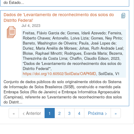
do Estado...
Dados de 'Levantamento de reconhecimento dos solos do
Distrito Federal'
Jul 4, 2023
Freitas, Flávio Garcia de; Gomes, Idarê Azevedo; Ferreira,
Roberto Chaves; Antonello, Loiva Lizia; Gomes, Ney Pinto;
Barreto, Washington de Oliveira; Paula, José Lopes de;
Duriez, Maria Amélia de Moraes; Johas, Ruth Andrade Leal;
Bloise, Raphael Minotti; Rodrigues, Evanda Maria; Bezerra,
Therezinha da Costa Lima; Chaffin, Claudio Edson, 2023,
"Dados de 'Levantamento de reconhecimento dos solos do
Distrito Federal'",
https://doi.org/10.60502/SoilData/OAPKMD
, SoilData, V1
Conjunto de dados públicos do solo originalmente obtidos do Sistema
de Informação de Solos Brasileiros (SISB), construído e mantido pela
Embrapa Solos (Rio de Janeiro) e Embrapa Informática Agropecuária
(Campinas), referente ao 'Levantamento de reconhecimento dos solos
do Distrit...
(Atual)
«
< Anterior
1
2
3
4
Próxima >
»