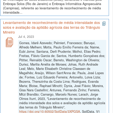
Embrapa Solos (Rio de Janeiro) e Embrapa Informática Agropecuária
(Campinas), referente ao levantamento de reconhecimento de média
intensidade...
Levantamento de reconhecimento de média intensidade dos
solos e avaliação da aptidão agrícola das terras do Triângulo
Mineiro
Jul 4, 2023
Gomes, Idarê Azevedo; Palmieri, Francesco; Baruqui,
Alfredo Melhem; Motta, Paulo Emílio Ferreira da; Naime,
Eubi Jorne; Santana, Derli Prudente; Mothci, Elias Pedro;
Freitas, Flávio Garcia de; Santos, Humberto Gonçalves dos;
Pötter, Reinaldo Oscar; Barreto, Washington de Oliveira;
Duriez, Marilia Amélia de Moraes; Johas, Ruth Andrade
Leal; Melo, Marie Elisabeth Christine Claessen de
Magalhẽs; Araújo, Wilson Sant'Anna de; Paula, José Lopes
de; Fontes, Luiz Eduardo Ferreira; Antonello, Loiva Lizia;
Bezerra, Therezinha da Costa Lima; Rodrigues, Evanda
Maria; Bloise, Raphael Minotti; Dynia, José Flávio; Moreira,
Gisa Nara Castellini; Antunes, Fernando Zinho; Ferreira,
Mitzi Brandão; Camargo, Marcelo Nunes; Larach, Jorge
Olmos Iturri, 2023, "Levantamento de reconhecimento de
média intensidade dos solos e avaliação da aptidão agrícola
das terras do Triângulo Mineiro",
https://doi.org/10.60502/SoilData/3XPGSA
, SoilData, V1