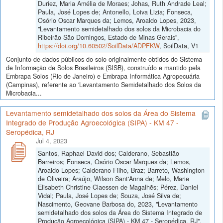
Duriez, Maria Amélia de Moraes; Johas, Ruth Andrade Leal;
Paula, José Lopes de; Antonello, Loiva Lizia; Fonseca,
Osório Oscar Marques da; Lemos, Aroaldo Lopes, 2023,
"Levantamento semidetalhado dos solos da Microbacia do
Ribeirão São Domingos, Estado de Minas Gerais",
https://doi.org/10.60502/SoilData/ADPFKW
, SoilData, V1
Conjunto de dados públicos do solo originalmente obtidos do Sistema
de Informação de Solos Brasileiros (SISB), construído e mantido pela
Embrapa Solos (Rio de Janeiro) e Embrapa Informática Agropecuária
(Campinas), referente ao 'Levantamento Semidetalhado dos Solos da
Microbacia...
Levantamento semidetalhado dos solos da Área do Sistema
Integrado de Produção Agroecológica (SIPA) - KM 47 -
Seropédica, RJ
Jul 4, 2023
Santos, Raphael David dos; Calderano, Sebastião
Barreiros; Fonseca, Osório Oscar Marques da; Lemos,
Aroaldo Lopes; Calderano Filho, Braz; Barreto, Washington
de Oliveira; Araújo, Wilson Sant'Anna de; Melo, Marie
Elisabeth Christine Claessen de Magalhẽs; Pérez, Daniel
Vidal; Paula, José Lopes de; Souza, José Silva de;
Nascimento, Geovane Barbosa do, 2023, "Levantamento
semidetalhado dos solos da Área do Sistema Integrado de
Produção Agroecológica (SIPA) - KM 47 - Seropédica, RJ",