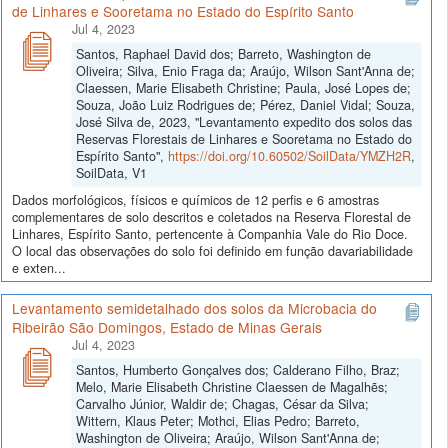
de Linhares e Sooretama no Estado do Espírito Santo
Jul 4, 2023
Santos, Raphael David dos; Barreto, Washington de
Oliveira; Silva, Enio Fraga da; Araújo, Wilson Sant'Anna de;
Claessen, Marie Elisabeth Christine; Paula, José Lopes de;
Souza, João Luiz Rodrigues de; Pérez, Daniel Vidal; Souza,
José Silva de, 2023, "Levantamento expedito dos solos das
Reservas Florestais de Linhares e Sooretama no Estado do
Espírito Santo",
https://doi.org/10.60502/SoilData/YMZH2R
,
SoilData, V1
Dados morfológicos, físicos e químicos de 12 perfis e 6 amostras
complementares de solo descritos e coletados na Reserva Florestal de
Linhares, Espírito Santo, pertencente à Companhia Vale do Rio Doce.
O local das observações do solo foi definido em função davariabilidade
e exten...
Levantamento semidetalhado dos solos da Microbacia do
Ribeirão São Domingos, Estado de Minas Gerais
Jul 4, 2023
Santos, Humberto Gonçalves dos; Calderano Filho, Braz;
Melo, Marie Elisabeth Christine Claessen de Magalhẽs;
Carvalho Júnior, Waldir de; Chagas, César da Silva;
Wittern, Klaus Peter; Mothci, Elias Pedro; Barreto,
Washington de Oliveira; Araújo, Wilson Sant'Anna de;