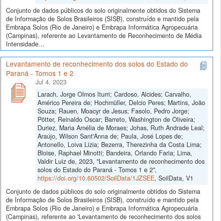
Conjunto de dados públicos do solo originalmente obtidos do Sistema
de Informação de Solos Brasileiros (SISB), construído e mantido pela
Embrapa Solos (Rio de Janeiro) e Embrapa Informática Agropecuária
(Campinas), referente ao Levantamento de Reconhecimento de Média
Intensidade...
Levantamento de reconhecimento dos solos do Estado do
Paraná - Tomos 1 e 2
Jul 4, 2023
Larach, Jorge Olmos Iturri; Cardoso, Alcides; Carvalho,
Américo Pereira de; Hochmüller, Delcio Peres; Martins, João
Souza; Rauen, Moacyr de Jesus; Fasolo, Pedro Jorge;
Pötter, Reinaldo Oscar; Barreto, Washington de Oliveira;
Duriez, Maria Amélia de Moraes; Johas, Ruth Andrade Leal;
Araújo, Wilson Sant'Anna de; Paula, José Lopes de;
Antonello, Loiva Lizia; Bezerra, Therezinha da Costa Lima;
Bloise, Raphael Minotti; Bandeira, Orlando Faria; Lima,
Valdir Luiz de, 2023, "Levantamento de reconhecimento dos
solos do Estado do Paraná - Tomos 1 e 2",
https://doi.org/10.60502/SoilData/1JZSEE
, SoilData, V1
Conjunto de dados públicos do solo originalmente obtidos do Sistema
de Informação de Solos Brasileiros (SISB), construído e mantido pela
Embrapa Solos (Rio de Janeiro) e Embrapa Informática Agropecuária
(Campinas), referente ao 'Levantamento de reconhecimento dos solos