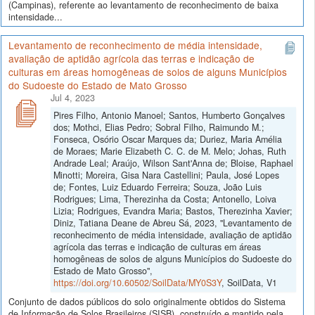
(Campinas), referente ao levantamento de reconhecimento de baixa
intensidade...
Levantamento de reconhecimento de média intensidade,
avaliação de aptidão agrícola das terras e indicação de
culturas em áreas homogêneas de solos de alguns Municípios
do Sudoeste do Estado de Mato Grosso
Jul 4, 2023
Pires Filho, Antonio Manoel; Santos, Humberto Gonçalves
dos; Mothci, Elias Pedro; Sobral Filho, Raimundo M.;
Fonseca, Osório Oscar Marques da; Duriez, Maria Amélia
de Moraes; Marie Elizabeth C. C. de M. Melo; Johas, Ruth
Andrade Leal; Araújo, Wilson Sant'Anna de; Bloise, Raphael
Minotti; Moreira, Gisa Nara Castellini; Paula, José Lopes
de; Fontes, Luiz Eduardo Ferreira; Souza, João Luis
Rodrigues; Lima, Therezinha da Costa; Antonello, Loiva
Lizia; Rodrigues, Evandra Maria; Bastos, Therezinha Xavier;
Diniz, Tatiana Deane de Abreu Sá, 2023, "Levantamento de
reconhecimento de média intensidade, avaliação de aptidão
agrícola das terras e indicação de culturas em áreas
homogêneas de solos de alguns Municípios do Sudoeste do
Estado de Mato Grosso",
https://doi.org/10.60502/SoilData/MY0S3Y
, SoilData, V1
Conjunto de dados públicos do solo originalmente obtidos do Sistema
de Informação de Solos Brasileiros (SISB), construído e mantido pela