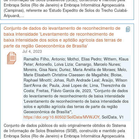
Embrapa Solos (Rio de Janeiro) e Embrapa Informática Agropecuária
(Campinas), referente ao 'Estudo Expedito de Solos do Trecho Cuiabá-
Aripuanã,...
Conjunto de dados do levantamento de reconhecimento de
baixa intensidade 'Levantamento de reconhecimento de
baixa intensidade dos solos e aptidão agrícola das terras de
parte da região Geoeconômica de Brasília'
Jul 4, 2023
Ramalho Filho, Antonio; Mothci, Elias Pedro; Wittern, Klaus
Peter; Antonello, Loiva Lizia; Camargo, Marcelo Nunes;
Moreira, Gisa Nara; Duriez, Maria Amélia de Moraes; Melo,
Marie Elisabeth Christine Claessen de Magalhẽs; Bloise,
Raphael Minotti; Johas, Ruth Andrade Leal; Araújo, Wilson
Sant'Anna de; Paula, José Lopes de; Lima, Therezinha da
Costa; Freitas, Flávio Garcia de, 2023, "Conjunto de dados
do levantamento de reconhecimento de baixa intensidade
'Levantamento de reconhecimento de baixa intensidade dos
solos e aptidão agrícola das terras de parte da região
Geoeconômica de Brasília'",
https://doi.org/10.60502/SoilData/MVWJOY
, SoilData, V1
Conjunto de dados públicos do solo originalmente obtidos do Sistema
de Informação de Solos Brasileiros (SISB), construído e mantido pela
Embrapa Solos (Rio de Janeiro) e Embrapa Informática Agropecuária