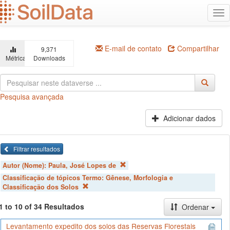
Ir
Alt
para
na
o
conteúdo
principal
E-mail de contato
Compartilhar
9,371
Métricas
Downloads
Pesquisa avançada
Adicionar dados
Filtrar resultados
Autor (Nome):
Paula, José Lopes de
Classificação de tópicos Termo:
Gênese, Morfologia e
Classificação dos Solos
1 to 10 of 34 Resultados
Ordenar
Levantamento expedito dos solos das Reservas Florestais