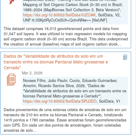
Mapping of Soil Organic Carbon Stock (0–30 cm) in Brazil,
1985–2024 (MapBiomas Soil Collection 3, Beta Version)",
https://doi.org/10.60502/SoilData/IUZOAK
, SoilData, V2,
UNF:6:3SKy0RyCcOsSUh+QchvNNw== [fileUNF]
This dataset comprises 16,013 georeferenced points and data from
31,047 soil layers. It was utilized to train regression models for mapping
soil organic carbon stock (0–30 cm) across Brazil. This data underpinned
the creation of annual (baseline) maps of soil organic carbon stock...
Dados de "Variabilidade de atributos do solo em um
transecto entre os biomas Pantanal Mato-grossense e
Cerrado"
Mar 2, 2026
Novaes Filho, João Paulo; Couto, Eduardo Guimarães;
Amorim, Ricardo Santos Silva, 2026, "Dados de
"Variabilidade de atributos do solo em um transecto entre os
biomas Pantanal Mato-grossense e Cerrado"",
https://doi.org/10.60502/SoilData/SPLGEO
, SoilData, V1
Dados provenientes de uma extensa coleta de amostras de solo em um
transecto de 210 km entre os biomas Pantanal e Cerrado, totalizando
1415 pontos e 1780 camadas. Essas amostras foram georreferenciadas
com GPS. Em cada um dos pontos de amostragem, foram coletadas
amostras de solo...