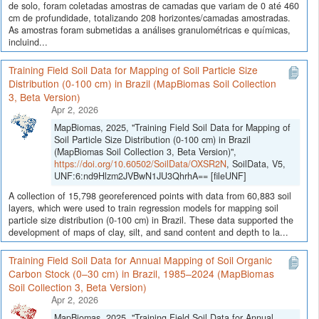
de solo, foram coletadas amostras de camadas que variam de 0 até 460
cm de profundidade, totalizando 208 horizontes/camadas amostradas.
As amostras foram submetidas a análises granulométricas e químicas,
incluind...
Training Field Soil Data for Mapping of Soil Particle Size
Distribution (0-100 cm) in Brazil (MapBiomas Soil Collection
3, Beta Version)
Apr 2, 2026
MapBiomas, 2025, "Training Field Soil Data for Mapping of
Soil Particle Size Distribution (0-100 cm) in Brazil
(MapBiomas Soil Collection 3, Beta Version)",
https://doi.org/10.60502/SoilData/OXSR2N
, SoilData, V5,
UNF:6:nd9Hlzm2JVBwN1JU3QhrhA== [fileUNF]
A collection of 15,798 georeferenced points with data from 60,883 soil
layers, which were used to train regression models for mapping soil
particle size distribution (0-100 cm) in Brazil. These data supported the
development of maps of clay, silt, and sand content and depth to la...
Training Field Soil Data for Annual Mapping of Soil Organic
Carbon Stock (0–30 cm) in Brazil, 1985–2024 (MapBiomas
Soil Collection 3, Beta Version)
Apr 2, 2026
MapBiomas, 2025, "Training Field Soil Data for Annual