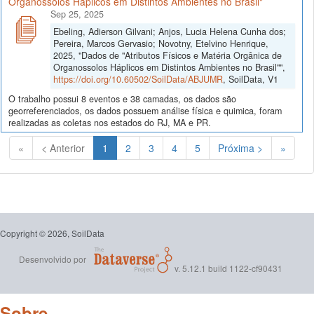
Organossolos Háplicos em Distintos Ambientes no Brasil"
Sep 25, 2025
Ebeling, Adierson Gilvani; Anjos, Lucia Helena Cunha dos;
Pereira, Marcos Gervasio; Novotny, Etelvino Henrique,
2025, "Dados de "Atributos Físicos e Matéria Orgânica de
Organossolos Háplicos em Distintos Ambientes no Brasil"",
https://doi.org/10.60502/SoilData/ABJUMR
, SoilData, V1
O trabalho possui 8 eventos e 38 camadas, os dados são
georreferenciados, os dados possuem análise física e quimica, foram
realizadas as coletas nos estados do RJ, MA e PR.
(Atual)
«
< Anterior
1
2
3
4
5
Próxima >
»
Copyright © 2026, SoilData
Desenvolvido por
v. 5.12.1 build 1122-cf90431
Sobre