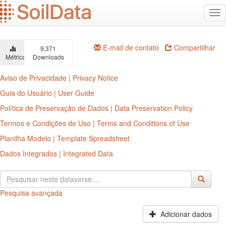
Ir
Alt
para
na
o
conteúdo
principal
E-mail de contato
Compartilhar
9,371
Métricas
Downloads
Aviso de Privacidade | Privacy Notice
Guia do Usuário | User Guide
Política de Preservação de Dados | Data Preservation Policy
Termos e Condições de Uso | Terms and Conditions of Use
Planilha Modelo | Template Spreadsheet
Dados Integrados | Integrated Data
Pesquisa avançada
Adicionar dados