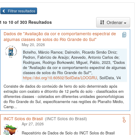
Filtrar resultados
1 to 10 of 303 Resultados
Ordenar
Dados de "Avaliação da cor e comportamento espectral de
algumas classes de solos do Rio Grande do Sul"
May 20, 2026
Botelho, Márcio Ramos; Dalmolin, Ricardo Simão Diniz;
Pedron, Fabrício de Araújo; Azevedo, Antonio Carlos de;
Rodrigues, Rodrigo Borkowski; Miguel, Pablo, 2023, "Dados
de "Avaliação da cor e comportamento espectral de algumas
classes de solos do Rio Grande do Sul"",
https://doi.org/10.60502/SoilData/LOOGRU
, SoilData, V4
Consiste de dados do conteúdo de ferro do solo determinado após
extração com oxalato e ditionito de 12 perfis do solo - classificados em
diferentes classes - coletados em diferentes unidades geomorfológicas
do Rio Grande do Sul, especificamente nas regiões do Planalto Médio,
Camp...
INCT Solos do Brasil
(INCT Solos do Brasil)
Apr 27, 2026
Repositório de Dados de Solo do INCT Solos do Brasil