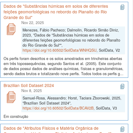
Dados de "Substâncias húmicas em solos de diferentes
feições geomorfológicas no rebordo do Planalto do Rio
Grande do Sul"
Nov 22, 2025
Menezes, Fábio Pacheco; Dalmolin, Ricardo Simão Diniz,
2023, "Dados de "Substâncias húmicas em solos de
diferentes feições geomorfológicas no rebordo do Planalto
do Rio Grande do Sul"",
https://doi.org/10.60502/SoilData/WNHQSU
, SoilData, V2
Os perfis foram descritos e os solos amostrados em trincheiras abertas
em três topossequências, segundo Santos et al. (2005). Este conjunto
de dados possui dados de análises químicas, físicas e granulométricas,
sendo dados brutos e totalizando nove perfis. Todos todos os perfis g...
Brazilian Soil Dataset 2024
Nov 8, 2025
Samuel-Rosa, Alessandro; Horst, Taciara Zborowski, 2025,
"Brazilian Soil Dataset 2024",
https://doi.org/10.60502/SoilData/BCAV2B
, SoilData, V3
Em construção
Dados de "Atributos Físicos e Matéria Orgânica de