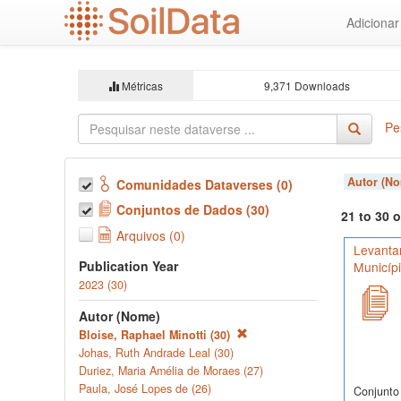
Ir
Adiciona
para
o
conteúdo
principal
Métricas
9,371 Downloads
Pe
Autor (N
Comunidades Dataverses (0)
Conjuntos de Dados (30)
21 to 30 
Arquivos (0)
Levanta
Publication Year
Municíp
2023 (30)
Autor (Nome)
Bloise, Raphael Minotti (30)
Johas, Ruth Andrade Leal (30)
Duriez, Maria Amélia de Moraes (27)
Paula, José Lopes de (26)
Conjunto 