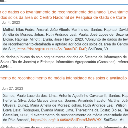
io...
o de dados do levantamento de reconhecimento detalhado 'Levantame
 dos solos da área do Centro Nacional de Pesquisa de Gado de Corte 
Jul 4, 2023
Mothci, Elias Pedro; Amaral, João Alberto Martins do; Santos, Raphael David
Amélia de Moraes; Johas, Ruth Andrade Leal; Paula, José Lopes de; Bezerra
Bloise, Raphael Minotti; Dynia, José Flávio, 2023, "Conjunto de dados do 
de reconhecimento-detalhada e aptidão agrícola dos solos da área do Centr
do Sul'",
https://doi.org/10.60502/SoilData/DCUX4P
, SoilData, V1
de dados públicos do solo originalmente obtidos do Sistema de Informação de S
Solos (Rio de Janeiro) e Embrapa Informática Agropecuária (Campinas), refer
AMEN...
ento de reconhecimento de média intensidade dos solos e avaliação d
Jun 27, 2023
Santos, Paulo Lacerda dos; Lima, Antonio Agostinho Cavalcanti; Santos, R
Ferreira; Silva, João Marcos Lima da; Soares, Amarindo Fausto; Martins, Jo
Oliveira; Duriez, Maria Amélia de Moraes; Johas, Ruth Andrade Leal; Wilson 
Loiva Lizia; Rodrigues, Evanda Maria; Lima, Therezinha da Costa; Bloise, Ra
Castellini, 2023, "Levantamento de reconhecimento de média intensidade dos 
do Pólo Amapá",
https://doi.org/10.60502/SoilData/M8VWHX
, SoilData, V1
de dados públicos do solo originalmente obtidos do Sistema de Informação de S