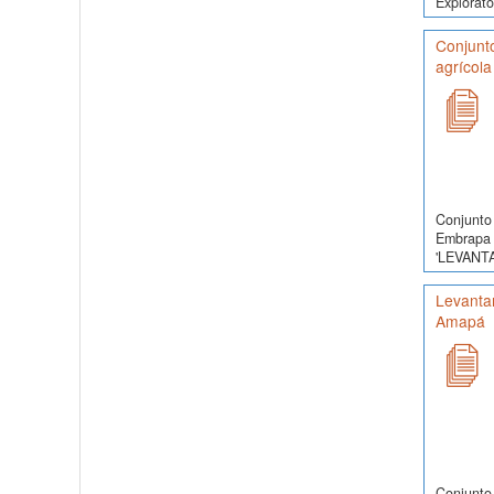
Exploratór
Conjunt
agrícola
Conjunto 
Embrapa 
'LEVANT
Levantam
Amapá
Conjunto 