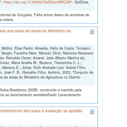
",
https://doi.org/10.60502/SoilData/8WQJN7
, SoilData,
lonial de Gurguéia. Falta entrar dados de amostras de
e coleta.
o dos solos de áreas do Ministério da
l; Mothci, Elias Pedro; Almeida, Hélio da Costa; Tomasini,
, Sergio; Faustino Neto, Manoel; Diniz, Nalcione Nazareno
er, Reinaldo Oscar; Amaral, João Alberto Martins do;
Duriez, Maria Amélia M.; Bezerra, Therezinha C. L.;
n, Mariana E.; Johas, Ruth Andrade Leal; Sobral Filho,
n, José F. B.; Ramalho Filho, Antônio, 2023, "Conjunto de
de áreas do Ministério da Agricultura no Distrito
olos Brasileiros (SISB), construído e mantido pela
ente ao levantamento semidetalhado 'Levantamento
nhecimento dos solos e avaliação da aptidão