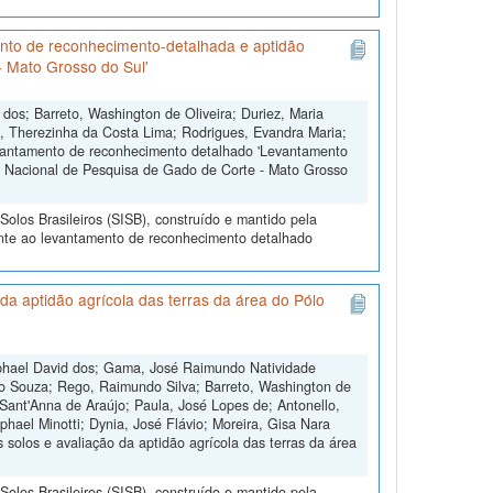
nto de reconhecimento-detalhada e aptidão
- Mato Grosso do Sul'
 dos; Barreto, Washington de Oliveira; Duriez, Maria
, Therezinha da Costa Lima; Rodrigues, Evandra Maria;
levantamento de reconhecimento detalhado 'Levantamento
o Nacional de Pesquisa de Gado de Corte - Mato Grosso
olos Brasileiros (SISB), construído e mantido pela
ente ao levantamento de reconhecimento detalhado
a aptidão agrícola das terras da área do Pólo
aphael David dos; Gama, José Raimundo Natividade
ão Souza; Rego, Raimundo Silva; Barreto, Washington de
Sant'Anna de Araújo; Paula, José Lopes de; Antonello,
phael Minotti; Dynia, José Flávio; Moreira, Gisa Nara
solos e avaliação da aptidão agrícola das terras da área
olos Brasileiros (SISB), construído e mantido pela