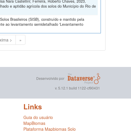
isa Nara Castellini; Ferreira, Roberto Chaves, 2023,
ado e aptidão agrícola dos solos do Município do Rio de
olos Brasileiros (SISB), construído e mantido pela
ente ao levantamento semidetalhado 'Levantamento
xima >
»
Desenvolvido por
v. 5.12.1 build 1122-cf90431
Links
Guia do usuário
MapBiomas
Plataforma Mapbiomas Solo