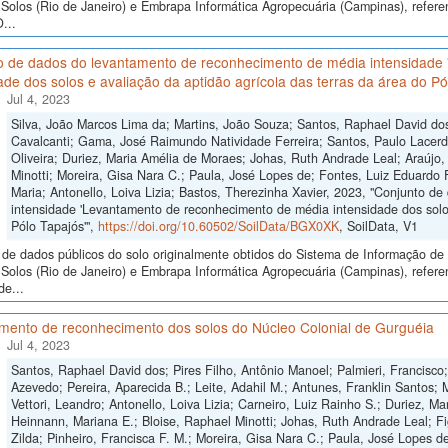
Solos (Rio de Janeiro) e Embrapa Informática Agropecuária (Campinas), ref
...
o de dados do levantamento de reconhecimento de média intensidade
ade dos solos e avaliação da aptidão agrícola das terras da área do Pó
Jul 4, 2023
Silva, João Marcos Lima da; Martins, João Souza; Santos, Raphael David do
Cavalcanti; Gama, José Raimundo Natividade Ferreira; Santos, Paulo Lacerd
Oliveira; Duriez, Maria Amélia de Moraes; Johas, Ruth Andrade Leal; Araújo,
Minotti; Moreira, Gisa Nara C.; Paula, José Lopes de; Fontes, Luiz Eduardo 
Maria; Antonello, Loiva Lizia; Bastos, Therezinha Xavier, 2023, "Conjunto 
intensidade 'Levantamento de reconhecimento de média intensidade dos solos
Pólo Tapajós'",
https://doi.org/10.60502/SoilData/BGX0XK
, SoilData, V1
de dados públicos do solo originalmente obtidos do Sistema de Informação de S
Solos (Rio de Janeiro) e Embrapa Informática Agropecuária (Campinas), refer
de...
mento de reconhecimento dos solos do Núcleo Colonial de Gurguéia
Jul 4, 2023
Santos, Raphael David dos; Pires Filho, Antônio Manoel; Palmieri, Francis
Azevedo; Pereira, Aparecida B.; Leite, Adahil M.; Antunes, Franklin Santos; Me
Vettori, Leandro; Antonello, Loiva Lizia; Carneiro, Luiz Rainho S.; Duriez, M
Heinnann, Mariana E.; Bloise, Raphael Minotti; Johas, Ruth Andrade Leal; Fi
Zilda; Pinheiro, Francisca F. M.; Moreira, Gisa Nara C.; Paula, José Lopes d