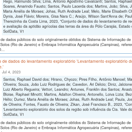
Rego, Raimundo Silva; Lima, Antonio Agostinho Cavalcanti; Santos, Raphae
Soares, Amarindo Fausto; Santos, Paulo Lacerda dos; Martins, João; Silva, 
Maria Amélia de Moraes; Johas, Ruth Andrade Leal; Melo, Marie Elisabeth Ch
Dynia, José Flávio; Moreira, Gisa Nara C.; Araújo, Wilson Sant'Anna de; Paul
Therezinha da Costa Lima, 2023, "Conjunto de dados do levantamento de r
e avaliação da aptidão agrícolas das terras da área do Pólo Carajás, Estado 
SoilData, V1
de dados públicos do solo originalmente obtidos do Sistema de Informação de S
Solos (Rio de Janeiro) e Embrapa Informática Agropecuária (Campinas), ref
...
 de dados do levantamento exploratório 'Levantamento exploratório dos
.'
Jul 4, 2023
Santos, Raphael David dos; Hirano, Chyozo; Pires Filho, Antônio Manoel; Mar
Oliveira; Souza, João Luiz Rodrigues de; Cavedon, Ari Délcio; Diniz, Jalci
Luiz Alberto Regueira; Vettori, Leandro; Antunes, Franklin dos Santos; Anast
Bloise, Raphael Minotti; Martins, Adalton Oliveira; Antonello, Loiva Lizia; Be
Hélio; Duriez, Maria Amélia de Moraes; Johas, Ruth Andrade Leal; Paula, Jo
de Oliveira; Fontes, Fausto de Oliveira; Zikan, José Francisco B., 2023, "Co
'Levantamento exploratório dos solos da região sob influência da Cia. Vale d
SoilData, V1
de dados públicos do solo originalmente obtidos do Sistema de Informação de S
Solos (Rio de Janeiro) e Embrapa Informática Agropecuária (Campinas), refere