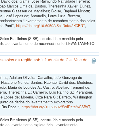
l David dos; Gama, José Raimundo Natividade Ferreira;
João Marcos Lima da; Bastos, Therezinha Xavier; Duriez,
ristine Claessen de Magalhẽs; Bloise, Raphael Minotti;
a, José Lopes de; Antonello, Loiva Lizia; Bezerra,
econhecimento 'Levantamento de reconhecimento dos solos
do Pará'",
https://doi.org/10.60502/SoilData/3KCBRT
,
olos Brasileiros (SISB), construído e mantido pela
erente ao levantamento de reconhecimento 'LEVANTAMENTO
 solos da região sob influência da Cia. Vale do
tins, Adalton Oliveira; Carvalho, Luiz Gonzaga de
one Nazareno Nunes; Santos, Raphael David dos; Medeiros,
ácio, Maria de Lourdes A.; Castro, Abeilard Fernand de;
zerra, Therezinha L.; Carneiro, Luis Rainho S.; Pierantoni,
sé Lopes de; Moreira, Giza Nara C.; Barreto, Washington
njunto de dados do levantamento exploratório
o Rio Doce.'",
https://doi.org/10.60502/SoilData/6CSBVT
,
olos Brasileiros (SISB), construído e mantido pela
nte ao levantamento exploratório 'Levantamento