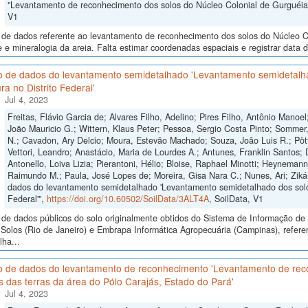
"Levantamento de reconhecimento dos solos do Núcleo Colonial de Gurguéia
V1
 de dados referente ao levantamento de reconhecimento dos solos do Núcleo Co
de e mineralogia da areia. Falta estimar coordenadas espaciais e registrar data d
o de dados do levantamento semidetalhado 'Levantamento semidetalhad
ura no Distrito Federal'
Jul 4, 2023
Freitas, Flávio Garcia de; Alvares Filho, Adelino; Pires Filho, Antônio Manoe
João Mauricio G.; Wittern, Klaus Peter; Pessoa, Sergio Costa Pinto; Sommer
N.; Cavadon, Ary Delcio; Moura, Estevão Machado; Souza, João Luis R.; Pött
Vettori, Leandro; Anastácio, Maria de Lourdes A.; Antunes, Franklin Santos; 
Antonello, Loiva Lizia; Pierantoni, Hélio; Bloise, Raphael Minotti; Heyneman
Raimundo M.; Paula, José Lopes de; Moreira, Gisa Nara C.; Nunes, Ari; Ziká
dados do levantamento semidetalhado 'Levantamento semidetalhado dos solos 
Federal'",
https://doi.org/10.60502/SoilData/3ALT4A
, SoilData, V1
de dados públicos do solo originalmente obtidos do Sistema de Informação de S
Solos (Rio de Janeiro) e Embrapa Informática Agropecuária (Campinas), refer
ha...
o de dados do levantamento de reconhecimento 'Levantamento de reco
s das terras da área do Pólo Carajás, Estado do Pará'
Jul 4, 2023