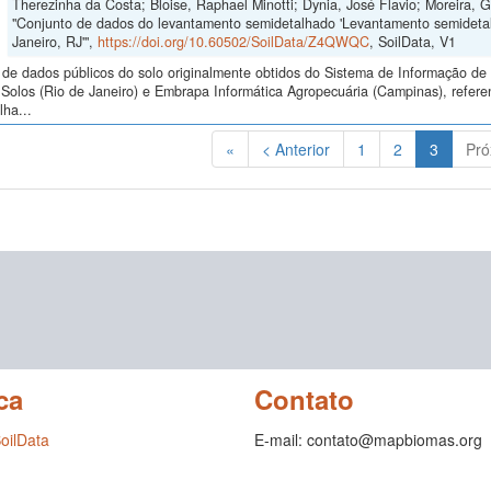
Therezinha da Costa; Bloise, Raphael Minotti; Dynia, José Flavio; Moreira, G
"Conjunto de dados do levantamento semidetalhado 'Levantamento semidetalh
Janeiro, RJ'",
https://doi.org/10.60502/SoilData/Z4QWQC
, SoilData, V1
de dados públicos do solo originalmente obtidos do Sistema de Informação de S
Solos (Rio de Janeiro) e Embrapa Informática Agropecuária (Campinas), refer
ha...
(Atual)
«
< Anterior
1
2
3
Pró
ca
Contato
SoilData
E-mail: contato@mapbiomas.org