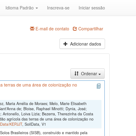
Idioma Padrão
Inscreva-se
Iniciar sessão
E-mail de contato
Compartilhar
Adicionar dados
Ordenar
s terras de uma área de colonização no
ez, Maria Amélia de Moraes; Melo, Marie Elisabeth
ant'Anna de; Bloise, Raphael Minotti; Dynia, José;
 Antonello, Loiva Lizia; Bezerra, Therezinha da Costa
dão agrícola das terras de uma área de colonização no
ilData/KEPJJT
, SoilData, V1
olos Brasileiros (SISB), construído e mantido pela