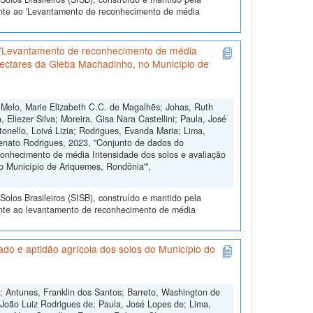
ente ao 'Levantamento de reconhecimento de média
 'Levantamento de reconhecimento de média
 hectares da Gleba Machadinho, no Município de
 Melo, Marie Elizabeth C.C. de Magalhẽs; Johas, Ruth
 Eliezer Silva; Moreira, Gisa Nara Castellini; Paula, José
onello, Loivá Lizia; Rodrigues, Evanda Maria; Lima,
Renato Rodrigues, 2023, "Conjunto de dados do
onhecimento de média Intensidade dos solos e avaliação
o Município de Ariquemes, Rondônia'",
olos Brasileiros (SISB), construído e mantido pela
ente ao levantamento de reconhecimento de média
o e aptidão agrícola dos solos do Município do
; Antunes, Franklin dos Santos; Barreto, Washington de
 João Luiz Rodrigues de; Paula, José Lopes de; Lima,