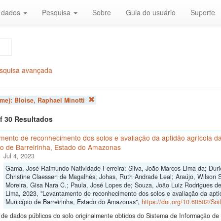
r dados
Pesquisa
Sobre
Guia do usuário
Suporte
squisa avançada
ome):
Bloise, Raphael Minotti
of 30 Resultados
mento de reconhecimento dos solos e avaliação da aptidão agrícola da
io de Barreirinha, Estado do Amazonas
Jul 4, 2023
Gama, José Raimundo Natividade Ferreira; Silva, João Marcos Lima da; Duri
Christine Claessen de Magalhẽs; Johas, Ruth Andrade Leal; Araújo, Wilson S
Moreira, Gisa Nara C.; Paula, José Lopes de; Souza, João Luiz Rodrigues de;
Lima, 2023, "Levantamento de reconhecimento dos solos e avaliação da apti
Município de Barreirinha, Estado do Amazonas",
https://doi.org/10.60502/So
de dados públicos do solo originalmente obtidos do Sistema de Informação de S