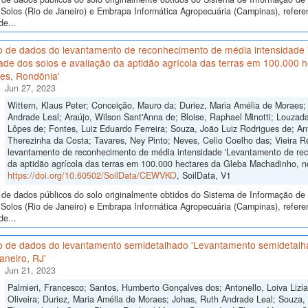
Solos (Rio de Janeiro) e Embrapa Informática Agropecuária (Campinas), refer
de...
o de dados do levantamento de reconhecimento de média intensidade
ade dos solos e avaliação da aptidão agrícola das terras em 100.000
es, Rondônia'
Jun 27, 2023
Wittern, Klaus Peter; Conceição, Mauro da; Duriez, Maria Amélia de Moraes;
Andrade Leal; Araújo, Wilson Sant'Anna de; Bloise, Raphael Minotti; Louzada,
Lôpes de; Fontes, Luiz Eduardo Ferreira; Souza, João Luiz Rodrigues de; Ant
Therezinha da Costa; Tavares, Ney Pinto; Neves, Celio Coelho das; Vieira 
levantamento de reconhecimento de média intensidade 'Levantamento de rec
da aptidão agrícola das terras em 100.000 hectares da Gleba Machadinho, n
https://doi.org/10.60502/SoilData/CEWVKO
, SoilData, V1
de dados públicos do solo originalmente obtidos do Sistema de Informação de S
Solos (Rio de Janeiro) e Embrapa Informática Agropecuária (Campinas), refer
de...
o de dados do levantamento semidetalhado 'Levantamento semidetalhad
aneiro, RJ'
Jun 21, 2023
Palmieri, Francesco; Santos, Humberto Gonçalves dos; Antonello, Loiva Lizia
Oliveira; Duriez, Maria Amélia de Moraes; Johas, Ruth Andrade Leal; Souza,