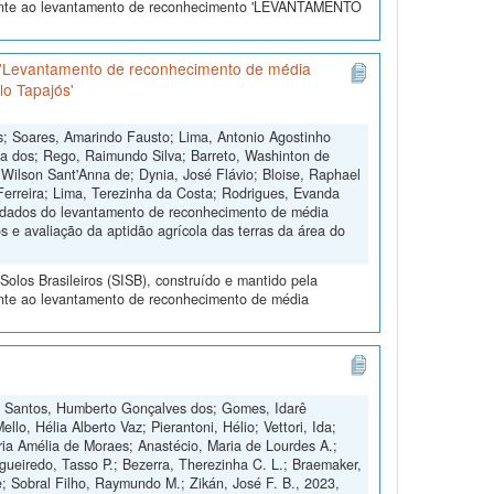
erente ao levantamento de reconhecimento 'LEVANTAMENTO
 'Levantamento de reconhecimento de média
lo Tapajós'
s; Soares, Amarindo Fausto; Lima, Antonio Agostinho
a dos; Rego, Raimundo Silva; Barreto, Washinton de
 Wilson Sant'Anna de; Dynia, José Flávio; Bloise, Raphael
Ferreira; Lima, Terezinha da Costa; Rodrigues, Evanda
de dados do levantamento de reconhecimento de média
 e avaliação da aptidão agrícola das terras da área do
olos Brasileiros (SISB), construído e mantido pela
ente ao levantamento de reconhecimento de média
co; Santos, Humberto Gonçalves dos; Gomes, Idarê
llo, Hélia Alberto Vaz; Pierantoni, Hélio; Vettori, Ida;
aria Amélia de Moraes; Anastécio, Maria de Lourdes A.;
gueiredo, Tasso P.; Bezerra, Therezinha C. L.; Braemaker,
e; Sobral Filho, Raymundo M.; Zikán, José F. B., 2023,