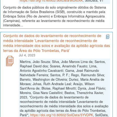
https://doi.org/10.60502/SoilData/BGX0XK
, SoilData, V1
Conjunto de dados públicos do solo originalmente obtidos do Sistema
de Informação de Solos Brasileiros (SISB), construído e mantido pela
Embrapa Solos (Rio de Janeiro) e Embrapa Informática Agropecuária
(Campinas), referente ao levantamento de reconhecimento de média
intensidade...
Conjunto de dados do levantamento de reconhecimento de
média intensidade 'Levantamento de reconhecimento de
média intensidade dos solos e avaliação da aptidão agrícola das
terras da Área do Pólo Trombetas, Pará'
Jul 4, 2023
Martins, João Souza; Silva, João Marcos Lima da; Santos,
Raphael David dos; Soares, Amarindo Fausto; Lima,
Antonio Agostinho Cavalcanti; Gama, José Raimundo
Natividade Ferreira; Santos, P. F.; Rego, Raimundo Silva;
Barreto, Washington de Oliveira; Duriez, Maria Amélia de
Moraes; Johas, Ruth Andrade Leal; Araújo, Wilson
Sant'Anna de; Bloise, Raphael Minotti; Dynia, José Flávio;
Moreira, Gisa Nara Castellini; Bastos, Therezinha Xavier,
2023, "Conjunto de dados do levantamento de
reconhecimento de média intensidade 'Levantamento de
reconhecimento de média intensidade dos solos e avaliação
da aptidão agrícola das terras da Área do Pólo Trombetas,
Pará'",
https://doi.org/10.60502/SoilData/5YVDPK
, SoilData,