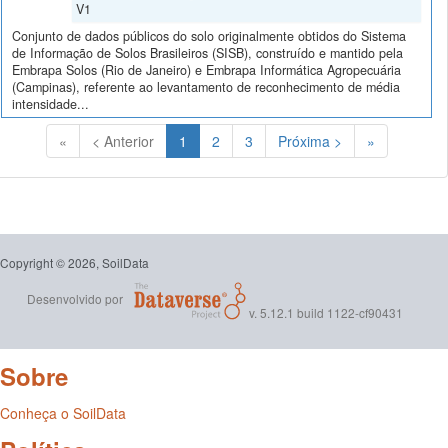
V1
Conjunto de dados públicos do solo originalmente obtidos do Sistema
de Informação de Solos Brasileiros (SISB), construído e mantido pela
Embrapa Solos (Rio de Janeiro) e Embrapa Informática Agropecuária
(Campinas), referente ao levantamento de reconhecimento de média
intensidade...
(Atual)
«
< Anterior
1
2
3
Próxima >
»
Copyright © 2026, SoilData
Desenvolvido por
v. 5.12.1 build 1122-cf90431
Sobre
Conheça o SoilData