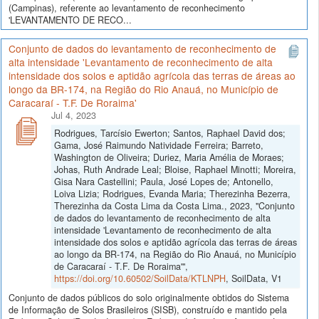
(Campinas), referente ao levantamento de reconhecimento
'LEVANTAMENTO DE RECO...
Conjunto de dados do levantamento de reconhecimento de
alta intensidade 'Levantamento de reconhecimento de alta
intensidade dos solos e aptidão agrícola das terras de áreas ao
longo da BR-174, na Região do Rio Anauá, no Município de
Caracaraí - T.F. De Roraima'
Jul 4, 2023
Rodrigues, Tarcísio Ewerton; Santos, Raphael David dos;
Gama, José Raimundo Natividade Ferreira; Barreto,
Washington de Oliveira; Duriez, Maria Amélia de Moraes;
Johas, Ruth Andrade Leal; Bloise, Raphael Minotti; Moreira,
Gisa Nara Castellini; Paula, José Lopes de; Antonello,
Loiva Lizia; Rodrigues, Evanda Maria; Therezinha Bezerra,
Therezinha da Costa Lima da Costa Lima., 2023, "Conjunto
de dados do levantamento de reconhecimento de alta
intensidade 'Levantamento de reconhecimento de alta
intensidade dos solos e aptidão agrícola das terras de áreas
ao longo da BR-174, na Região do Rio Anauá, no Município
de Caracaraí - T.F. De Roraima'",
https://doi.org/10.60502/SoilData/KTLNPH
, SoilData, V1
Conjunto de dados públicos do solo originalmente obtidos do Sistema
de Informação de Solos Brasileiros (SISB), construído e mantido pela