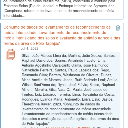
de Informação de Solos Brasileiros (SISB), construído e mantido pela
Embrapa Solos (Rio de Janeiro) e Embrapa Informática Agropecuária
(Campinas), referente ao levantamento de reconhecimento de média
intensidade...
Conjunto de dados do levantamento de reconhecimento de
média intensidade 'Levantamento de reconhecimento de
média intensidade dos solos e avaliação da aptidão agrícola das
terras da área do Pólo Tapajós'
Jul 4, 2023
Silva, João Marcos Lima da; Martins, João Souza; Santos,
Raphael David dos; Soares, Amarindo Fausto; Lima,
Antonio Agostinho Cavalcanti; Gama, José Raimundo
Natividade Ferreira; Santos, Paulo Lacerda dos; Rego,
Raimundo Silva; Barreto, Washinton de Oliveira; Duriez,
Maria Amélia de Moraes; Johas, Ruth Andrade Leal; Araújo,
Wilson Sant'Anna de; Dynia, José Flávio; Bloise, Raphael
Minotti; Moreira, Gisa Nara C.; Paula, José Lopes de;
Fontes, Luiz Eduardo Ferreira; Lima, Terezinha da Costa;
Rodrigues, Evanda Maria; Antonello, Loiva Lizia; Bastos,
Therezinha Xavier, 2023, "Conjunto de dados do
levantamento de reconhecimento de média intensidade
'Levantamento de reconhecimento de média intensidade
dos solos e avaliação da aptidão agrícola das terras da área
do Pólo Tapajós'",