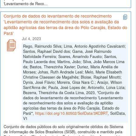
'Levantamento de Reco...
Conjunto de dados do levantamento de reconhecimento
'Levantamento de reconhecimento dos solos e avaliação da
aptidão agrícolas das terras da área do Pólo Carajás, Estado do
Pará'
Jul 4, 2023
Rego, Raimundo Silva; Lima, Antonio Agostinho Cavalcanti;
Santos, Raphael David dos; Gama, José Raimundo
Natividade Ferreira; Soares, Amarindo Fausto; Santos,
Paulo Lacerda dos; Martins, João; Silva, João Marcos Lima
da; Bastos, Therezinha Xavier; Duriez, Maria Amélia de
Moraes; Johas, Ruth Andrade Leal; Melo, Marie Elisabeth
Christine Claessen de Magalhẽs; Bloise, Raphael Minotti;
Dynia, José Flávio; Moreira, Gisa Nara C.; Araújo, Wilson
Sant'Anna de; Paula, José Lopes de; Antonello, Loiva Lizia;
Bezerra, Therezinha da Costa Lima, 2023, "Conjunto de
dados do levantamento de reconhecimento 'Levantamento
de reconhecimento dos solos e avaliação da aptidão
agrícolas das terras da área do Pólo Carajás, Estado do
Pará'",
https://doi.org/10.60502/SoilData/3KCBRT
, SoilData,
V1
Conjunto de dados públicos do solo originalmente obtidos do Sistema
de Informação de Solos Brasileiros (SISB), construído e mantido pela