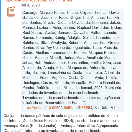
Jul 4, 2023
Camargo, Marcelo Nunes; Hirano, Chyozo; Freitas, Flávio
Garcia de; Jacomine, Paulo Klinger Tito; Antunes, Franklin
dos Santos; Silveira, Clotario Oliveira da; Bennema, Jakob;
Panoso, Luzberto Achá; Santos, Raphael David dos; Inclan,
Raul Suarez; Avelar, Bernardo Carvalho; Vettori, Leandro;
Ramos, Fernando; Kehrig, Adalgiso Galloti; Carneiro, Luiz
Rainho da Silva; Alvahydo, Roberto; Antunes, Franklin dos
Santos; Silva, Ary Coleho da; Figueiredo, Tasso Paes de;
Castro, Abeilard Fernando de; Ben Hur Marques Ramos;
Bloise, Raphael Minotti; Duriez, Maria Amélia de Moraes;
Johas, Ruth Andrade Leal; Constantino, Emília; Silva, José
Almeida da; Araújo, Edson Marques de; Antonello, Loiva
Lizia; Bezerra, Therezinha da Costa Lima; Leite, Adahil de
Medeiros; Prado, Argelinda Costa; Coelho, Ayda; Teixeira,
Domingos; Castro, Mário de; Mesquita, Roberto Ronald de;
Pereira, Antônio Lemos; Machado, Ismael, 2023, "Conjunto
de dados do levantamento de reconhecimento
'Levantamento de reconhecimento dos solos da região sob
influência do Reservatório de Furnas'",
https://doi.org/10.60502/SoilData/N65S5J
, SoilData, V1
Conjunto de dados públicos do solo originalmente obtidos do Sistema
de Informação de Solos Brasileiros (SISB), construído e mantido pela
Embrapa Solos (Rio de Janeiro) e Embrapa Informática Agropecuária
(Campinas), referente ao levantamento de reconhecimento