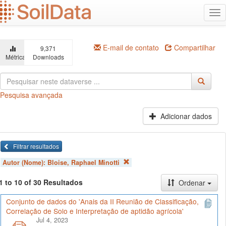
Ir
Alt
para
na
o
conteúdo
principal
E-mail de contato
Compartilhar
9,371
Métricas
Downloads
Pesquisa avançada
Adicionar dados
Filtrar resultados
Autor (Nome):
Bloise, Raphael Minotti
1 to 10 of 30 Resultados
Ordenar
Conjunto de dados do 'Anais da II Reunião de Classificação,
Correlação de Solo e Interpretação de aptidão agrícola'
Jul 4, 2023