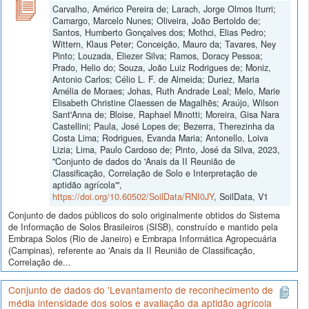
Carvalho, Américo Pereira de; Larach, Jorge Olmos Iturri;
Camargo, Marcelo Nunes; Oliveira, João Bertoldo de;
Santos, Humberto Gonçalves dos; Mothci, Elias Pedro;
Wittern, Klaus Peter; Conceição, Mauro da; Tavares, Ney
Pinto; Louzada, Eliezer Silva; Ramos, Doracy Pessoa;
Prado, Helio do; Souza, João Luiz Rodrigues de; Moniz,
Antonio Carlos; Célio L. F. de Almeida; Duriez, Maria
Amélia de Moraes; Johas, Ruth Andrade Leal; Melo, Marie
Elisabeth Christine Claessen de Magalhẽs; Araújo, Wilson
Sant'Anna de; Bloise, Raphael Minotti; Moreira, Gisa Nara
Castellini; Paula, José Lopes de; Bezerra, Therezinha da
Costa Lima; Rodrigues, Evanda Maria; Antonello, Loiva
Lizia; Lima, Paulo Cardoso de; Pinto, José da Silva, 2023,
"Conjunto de dados do 'Anais da II Reunião de
Classificação, Correlação de Solo e Interpretação de
aptidão agrícola'",
https://doi.org/10.60502/SoilData/RNI0JY
, SoilData, V1
Conjunto de dados públicos do solo originalmente obtidos do Sistema
de Informação de Solos Brasileiros (SISB), construído e mantido pela
Embrapa Solos (Rio de Janeiro) e Embrapa Informática Agropecuária
(Campinas), referente ao 'Anais da II Reunião de Classificação,
Correlação de...
Conjunto de dados do 'Levantamento de reconhecimento de
média intensidade dos solos e avaliação da aptidão agrícola