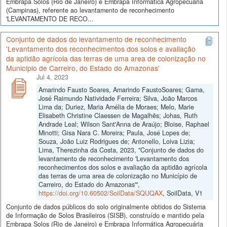
Embrapa Solos (Rio de Janeiro) e Embrapa Informática Agropecuária
(Campinas), referente ao levantamento de reconhecimento
'LEVANTAMENTO DE RECO...
Conjunto de dados do levantamento de reconhecimento
'Levantamento dos reconhecimentos dos solos e avaliação
da aptidão agrícola das terras de uma area de colonização no
Município de Carreiro, do Estado do Amazonas'
Jul 4, 2023
Amarindo Fausto Soares, Amarindo FaustoSoares; Gama,
José Raimundo Natividade Ferreira; Silva, João Marcos
Lima da; Duriez, Maria Amélia de Moraes; Melo, Marie
Elisabeth Christine Claessen de Magalhẽs; Johas, Ruth
Andrade Leal; Wilson Sant'Anna de Araújo; Bloise, Raphael
Minotti; Gisa Nara C. Moreira; Paula, José Lopes de;
Souza, João Luiz Rodrigues de; Antonello, Loiva Lizia;
Lima, Therezinha da Costa, 2023, "Conjunto de dados do
levantamento de reconhecimento 'Levantamento dos
reconhecimentos dos solos e avaliação da aptidão agrícola
das terras de uma area de colonização no Município de
Carreiro, do Estado do Amazonas'",
https://doi.org/10.60502/SoilData/SQUQAX
, SoilData, V1
Conjunto de dados públicos do solo originalmente obtidos do Sistema
de Informação de Solos Brasileiros (SISB), construído e mantido pela
Embrapa Solos (Rio de Janeiro) e Embrapa Informática Agropecuária