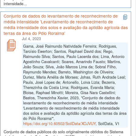
intensidade...
Conjunto de dados do levantamento de reconhecimento de
média intensidade 'Levantamento de reconhecimento de
média intensidade dos solos e avaliação da aptidão agrícola das
terras da área do Pólo Roraima'
Jul 4, 2023
Gama, José Raimundo Natividade Ferreira; Rodrigues,
Tarcísio Ewerton; Santos, Raphael David dos; Rego,
Raimundo Silva; Santos, Paulo Lacerda dos; Lima, Antonio
Agostinho Cavalcanti; Soares, Amarindo Fausto; Martins,
João Souza; Silva, João Marcos Lima da; Sobral Filho,
Raymundo Mendes; Barreto, Washington de Oliveira;
Duriez, Maria Amélia de Moraes; Johas, Ruth Andrade Leal;
Paula, José Lopes de; Antonello, Loiva Lizia; Bezerra,
Therezinha da Costa Lima; Rodrigues, Evanda Maria;
Bloise, Raphael Minotti; Moreira, Gisa Nara Castellini;
Bastos, Therezinha Xavier, 2023, "Conjunto de dados do
levantamento de reconhecimento de média intensidade
'Levantamento de reconhecimento de média intensidade
dos solos e avaliação da aptidão agrícola das terras da área
do Pólo Roraima'",
https://doi.org/10.60502/SoilData/XOJVUY
, SoilData, V1
Conjunto de dados públicos do solo originalmente obtidos do Sistema