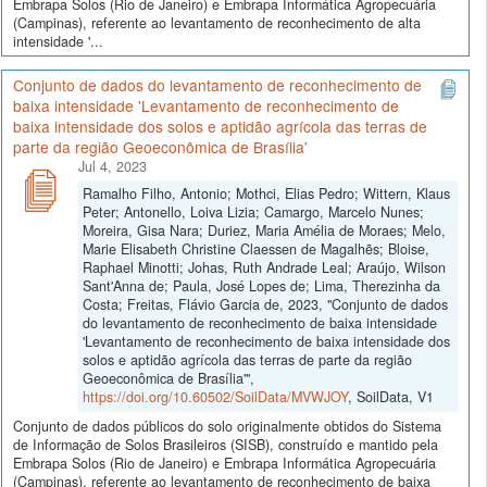
Embrapa Solos (Rio de Janeiro) e Embrapa Informática Agropecuária
(Campinas), referente ao levantamento de reconhecimento de alta
intensidade '...
Conjunto de dados do levantamento de reconhecimento de
baixa intensidade 'Levantamento de reconhecimento de
baixa intensidade dos solos e aptidão agrícola das terras de
parte da região Geoeconômica de Brasília'
Jul 4, 2023
Ramalho Filho, Antonio; Mothci, Elias Pedro; Wittern, Klaus
Peter; Antonello, Loiva Lizia; Camargo, Marcelo Nunes;
Moreira, Gisa Nara; Duriez, Maria Amélia de Moraes; Melo,
Marie Elisabeth Christine Claessen de Magalhẽs; Bloise,
Raphael Minotti; Johas, Ruth Andrade Leal; Araújo, Wilson
Sant'Anna de; Paula, José Lopes de; Lima, Therezinha da
Costa; Freitas, Flávio Garcia de, 2023, "Conjunto de dados
do levantamento de reconhecimento de baixa intensidade
'Levantamento de reconhecimento de baixa intensidade dos
solos e aptidão agrícola das terras de parte da região
Geoeconômica de Brasília'",
https://doi.org/10.60502/SoilData/MVWJOY
, SoilData, V1
Conjunto de dados públicos do solo originalmente obtidos do Sistema
de Informação de Solos Brasileiros (SISB), construído e mantido pela
Embrapa Solos (Rio de Janeiro) e Embrapa Informática Agropecuária
(Campinas), referente ao levantamento de reconhecimento de baixa