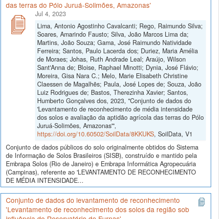
das terras do Pólo Juruá-Solimões, Amazonas'
Jul 4, 2023
Lima, Antonio Agostinho Cavalcanti; Rego, Raimundo Silva;
Soares, Amarindo Fausto; Silva, João Marcos Lima da;
Martins, João Souza; Gama, José Raimundo Natividade
Ferreira; Santos, Paulo Lacerda dos; Duriez, Maria Amélia
de Moraes; Johas, Ruth Andrade Leal; Araújo, Wilson
Sant'Anna de; Bloise, Raphael Minotti; Dynia, José Flávio;
Moreira, Gisa Nara C.; Melo, Marie Elisabeth Christine
Claessen de Magalhẽs; Paula, José Lopes de; Souza, João
Luiz Rodrigues de; Bastos, Therezinha Xavier; Santos,
Humberto Gonçalves dos, 2023, "Conjunto de dados do
'Levantamento de reconhecimento de média intensidade
dos solos e avaliação da aptidão agrícola das terras do Pólo
Juruá-Solimões, Amazonas'",
https://doi.org/10.60502/SoilData/8KKUKS
, SoilData, V1
Conjunto de dados públicos do solo originalmente obtidos do Sistema
de Informação de Solos Brasileiros (SISB), construído e mantido pela
Embrapa Solos (Rio de Janeiro) e Embrapa Informática Agropecuária
(Campinas), referente ao 'LEVANTAMENTO DE RECONHECIMENTO
DE MÉDIA INTENSIDADE...
Conjunto de dados do levantamento de reconhecimento
'Levantamento de reconhecimento dos solos da região sob
influência do Reservatório de Furnas'