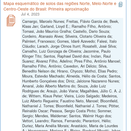
Mapa esquemático de solos das regiões Norte, Meio-Norte e
Centro-Oeste do Brasil: Primeira aproximação
Jul 4, 2023
Camargo, Marcelo Nunes; Freitas, Flávio Garcia de; Beek,
Klass Jan; Garland, Lioyd E.; Ramalho Filho, Antônio;
Tomasi, João Mauríco Gralha; Castello, Dario Souza;
Cordeiro, Atanasio Alves; Silveira, Clotario Oliveira da;
Palmieri, Francesco; Gomes, Idarê Azevedo; Falesi, Italo
Cláudio; Larach, Jorge Olmos Iturri; Rosatelli, José Silva;
Carvalho, Luiz Gonzaga de Oliveira; Jacomine, Paulo
Klinger Tito; Santos, Raphael David dos; Inclan, Raul
Suarez; Alvarez Filho, Adelino; Pires Filho, Antônio Manoel;
Ramalho Filho, Antônio; Cavedon, Ari Délcio; Silva,
Benedito Nelson da; Hirano, Chyozo; Mothci, Elias Pedro;
Moura, Estevão Machado; Almeida, Hélio da Costa; Santos,
Humberto Gonçalves dos; Diniz, Jalcione Nazareno Nunes;
Amaral, João Alberto Martins do; Souza, João Luiz
Rodrigues de; Araujo, João Viana; Magalhães, Júlio C. A. J.
de; Wittern, Klaus Peter; Vieira, Lúcio Salgado; Medeiros,
Luiz Alberto Regueira; Faustino Neto, Manoel; Bloomfield,
Nathaniel J. Torres; Bloomfield, Nathaniel J. Torres; Pötter,
Reinaldo Oscar; Pessoa, Sergio Costa Pinto; Sommer,
Sergio; Mendes, Waldemar; Santos, Walmir Hugo dos;
Vettori, Leandro; Ramos, Fernando; Pierantoni, Hélio;
Duriez, Maria Amélia Morais; Anastácio, Maria de Lourdes
A.; Heynemann, Mariana E.; Bloise, Raphael Minotti; Johas,