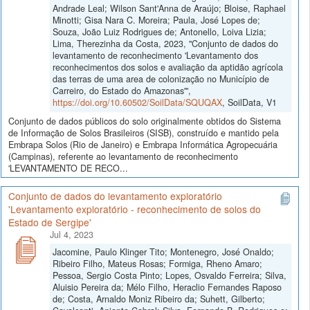
Andrade Leal; Wilson Sant'Anna de Araújo; Bloise, Raphael
Minotti; Gisa Nara C. Moreira; Paula, José Lopes de;
Souza, João Luiz Rodrigues de; Antonello, Loiva Lizia;
Lima, Therezinha da Costa, 2023, "Conjunto de dados do
levantamento de reconhecimento 'Levantamento dos
reconhecimentos dos solos e avaliação da aptidão agrícola
das terras de uma area de colonização no Município de
Carreiro, do Estado do Amazonas'",
https://doi.org/10.60502/SoilData/SQUQAX
, SoilData, V1
Conjunto de dados públicos do solo originalmente obtidos do Sistema
de Informação de Solos Brasileiros (SISB), construído e mantido pela
Embrapa Solos (Rio de Janeiro) e Embrapa Informática Agropecuária
(Campinas), referente ao levantamento de reconhecimento
'LEVANTAMENTO DE RECO...
Conjunto de dados do levantamento exploratório
'Levantamento exploratório - reconhecimento de solos do
Estado de Sergipe'
Jul 4, 2023
Jacomine, Paulo Klinger Tito; Montenegro, José Onaldo;
Ribeiro Filho, Mateus Rosas; Formiga, Rheno Amaro;
Pessoa, Sergio Costa Pinto; Lopes, Osvaldo Ferreira; Silva,
Aluisio Pereira da; Mélo Filho, Heraclio Fernandes Raposo
de; Costa, Arnaldo Moniz Ribeiro da; Suhett, Gilberto;