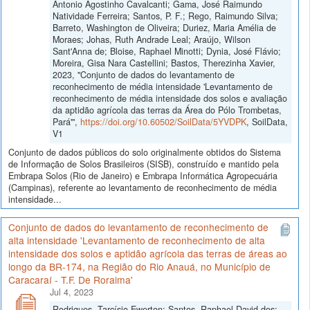
Antonio Agostinho Cavalcanti; Gama, José Raimundo
Natividade Ferreira; Santos, P. F.; Rego, Raimundo Silva;
Barreto, Washington de Oliveira; Duriez, Maria Amélia de
Moraes; Johas, Ruth Andrade Leal; Araújo, Wilson
Sant'Anna de; Bloise, Raphael Minotti; Dynia, José Flávio;
Moreira, Gisa Nara Castellini; Bastos, Therezinha Xavier,
2023, "Conjunto de dados do levantamento de
reconhecimento de média intensidade 'Levantamento de
reconhecimento de média intensidade dos solos e avaliação
da aptidão agrícola das terras da Área do Pólo Trombetas,
Pará'",
https://doi.org/10.60502/SoilData/5YVDPK
, SoilData,
V1
Conjunto de dados públicos do solo originalmente obtidos do Sistema
de Informação de Solos Brasileiros (SISB), construído e mantido pela
Embrapa Solos (Rio de Janeiro) e Embrapa Informática Agropecuária
(Campinas), referente ao levantamento de reconhecimento de média
intensidade...
Conjunto de dados do levantamento de reconhecimento de
alta intensidade 'Levantamento de reconhecimento de alta
intensidade dos solos e aptidão agrícola das terras de áreas ao
longo da BR-174, na Região do Rio Anauá, no Município de
Caracaraí - T.F. De Roraima'
Jul 4, 2023
Rodrigues, Tarcísio Ewerton; Santos, Raphael David dos;