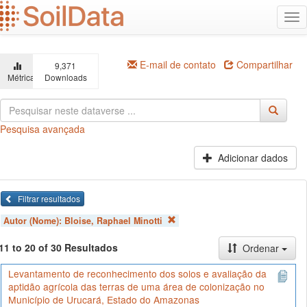
Ir
Alt
para
na
o
conteúdo
principal
E-mail de contato
Compartilhar
9,371
Métricas
Downloads
Pesquisa avançada
Adicionar dados
Filtrar resultados
Autor (Nome):
Bloise, Raphael Minotti
11 to 20 of 30 Resultados
Ordenar
Levantamento de reconhecimento dos solos e avaliação da
aptidão agrícola das terras de uma área de colonização no
Município de Urucará, Estado do Amazonas