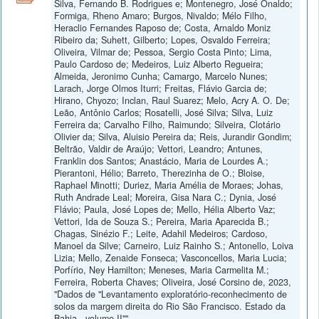
Silva, Fernando B. Rodrigues e; Montenegro, José Onaldo;
Formiga, Rheno Amaro; Burgos, Nivaldo; Mélo Filho,
Heraclio Fernandes Raposo de; Costa, Arnaldo Moniz
Ribeiro da; Suhett, Gilberto; Lopes, Osvaldo Ferreira;
Oliveira, Vilmar de; Pessoa, Sergio Costa Pinto; Lima,
Paulo Cardoso de; Medeiros, Luiz Alberto Regueira;
Almeida, Jeronimo Cunha; Camargo, Marcelo Nunes;
Larach, Jorge Olmos Iturri; Freitas, Flávio Garcia de;
Hirano, Chyozo; Inclan, Raul Suarez; Melo, Acry A. O. De;
Leão, Antônio Carlos; Rosatelli, José Silva; Silva, Luiz
Ferreira da; Carvalho Filho, Raimundo; Silveira, Clotário
Olivier da; Silva, Aluisio Pereira da; Reis, Jurandir Gondim;
Beltrão, Valdir de Araújo; Vettori, Leandro; Antunes,
Franklin dos Santos; Anastácio, Maria de Lourdes A.;
Pierantoni, Hélio; Barreto, Therezinha de O.; Bloise,
Raphael Minotti; Duriez, Maria Amélia de Moraes; Johas,
Ruth Andrade Leal; Moreira, Gisa Nara C.; Dynia, José
Flávio; Paula, José Lopes de; Mello, Hélia Alberto Vaz;
Vettori, Ida de Souza S.; Pereira, Maria Aparecida B.;
Chagas, Sinézio F.; Leite, Adahil Medeiros; Cardoso,
Manoel da Silve; Carneiro, Luiz Rainho S.; Antonello, Loiva
Lizia; Mello, Zenaide Fonseca; Vasconcellos, Maria Lucia;
Porfírio, Ney Hamilton; Meneses, Maria Carmelita M.;
Ferreira, Roberta Chaves; Oliveira, José Corsino de, 2023,
"Dados de "Levantamento exploratório-reconhecimento de
solos da margem direita do Rio São Francisco. Estado da
Bahia - volume II"",