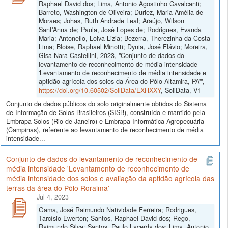
Raphael David dos; Lima, Antonio Agostinho Cavalcanti;
Barreto, Washington de Oliveira; Duriez, Maria Amélia de
Moraes; Johas, Ruth Andrade Leal; Araújo, Wilson
Sant'Anna de; Paula, José Lopes de; Rodrigues, Evanda
Maria; Antonello, Loiva Lizia; Bezerra, Therezinha da Costa
Lima; Bloise, Raphael Minotti; Dynia, José Flávio; Moreira,
Gisa Nara Castellini, 2023, "Conjunto de dados do
levantamento de reconhecimento de média intensidade
'Levantamento de reconhecimento de média intensidade e
aptidão agrícola dos solos da Área do Pólo Altamira, PA'",
https://doi.org/10.60502/SoilData/EXHXXY
, SoilData, V1
Conjunto de dados públicos do solo originalmente obtidos do Sistema
de Informação de Solos Brasileiros (SISB), construído e mantido pela
Embrapa Solos (Rio de Janeiro) e Embrapa Informática Agropecuária
(Campinas), referente ao levantamento de reconhecimento de média
intensidade...
Conjunto de dados do levantamento de reconhecimento de
média intensidade 'Levantamento de reconhecimento de
média intensidade dos solos e avaliação da aptidão agrícola das
terras da área do Pólo Roraima'
Jul 4, 2023
Gama, José Raimundo Natividade Ferreira; Rodrigues,
Tarcísio Ewerton; Santos, Raphael David dos; Rego,
Raimundo Silva; Santos, Paulo Lacerda dos; Lima, Antonio