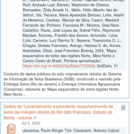
Ruth Andrade Leal; Barreto, Washinton de Oliveira;
Bremaeker, Zilda Amado H.; Mello, Hélio Alberto Vaz de;
Vettori, Ida; Perreira, Maria Aparecida Barroso; Leite, Adahil
de Medeiros; Cardoso, Manoel da Silva; Castro, Abeilard
Fernando de; Pinheiro, Francisca M.; Moreira, Gisa Nara
Castellini; Paula, José Lopes de; Sobral Filho, Raymundo
Mendes; Antunes, Franklin dos Santos; Antonello, Loiva
Lizia; Carneiro, Luiz Rainho S.; Bezerra, Therezinha O. L.;
Chagas, Sinésio Francisco; Arango, Heloisa S. de; Nunes,
Aristóteles; Zikan, José Francisco Bizeray, 2023, "Mapa
esquemático de solos das regiões Norte, Meio-Norte e
Centro-Oeste do Brasil: Primeira aproximação",
https://doi.org/10.60502/SoilData/7OQ508
, SoilData, V1
Conjunto de dados públicos do solo originalmente obtidos do Sistema
de Informação de Solos Brasileiros (SISB), construído e mantido pela
Embrapa Solos (Rio de Janeiro) e Embrapa Informática Agropecuária
(Campinas), referente ao 'Mapa esquemático de solos regiões Norte,
Meio-Norte...
Dados de "Levantamento exploratório-reconhecimento de
solos da margem direita do Rio São Francisco. Estado da
Bahia - volume II"
Jul 4, 2023
Jacomine, Paulo Klinger Tito; Cavalcanti, Anionto Cabral;