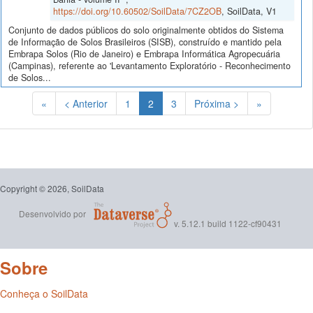
https://doi.org/10.60502/SoilData/7CZ2OB
, SoilData, V1
Conjunto de dados públicos do solo originalmente obtidos do Sistema
de Informação de Solos Brasileiros (SISB), construído e mantido pela
Embrapa Solos (Rio de Janeiro) e Embrapa Informática Agropecuária
(Campinas), referente ao 'Levantamento Exploratório - Reconhecimento
de Solos...
(Atual)
«
< Anterior
1
2
3
Próxima >
»
Copyright © 2026, SoilData
Desenvolvido por
v. 5.12.1 build 1122-cf90431
Sobre
Conheça o SoilData