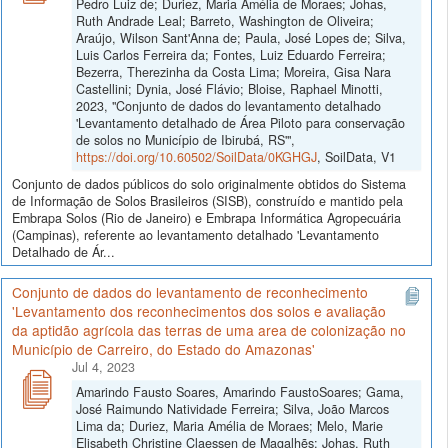
Pedro Luiz de; Duriez, Maria Amélia de Moraes; Johas,
Ruth Andrade Leal; Barreto, Washington de Oliveira;
Araújo, Wilson Sant'Anna de; Paula, José Lopes de; Silva,
Luis Carlos Ferreira da; Fontes, Luiz Eduardo Ferreira;
Bezerra, Therezinha da Costa Lima; Moreira, Gisa Nara
Castellini; Dynia, José Flávio; Bloise, Raphael Minotti,
2023, "Conjunto de dados do levantamento detalhado
'Levantamento detalhado de Área Piloto para conservação
de solos no Município de Ibirubá, RS'",
https://doi.org/10.60502/SoilData/0KGHGJ
, SoilData, V1
Conjunto de dados públicos do solo originalmente obtidos do Sistema
de Informação de Solos Brasileiros (SISB), construído e mantido pela
Embrapa Solos (Rio de Janeiro) e Embrapa Informática Agropecuária
(Campinas), referente ao levantamento detalhado 'Levantamento
Detalhado de Ár...
Conjunto de dados do levantamento de reconhecimento
'Levantamento dos reconhecimentos dos solos e avaliação
da aptidão agrícola das terras de uma area de colonização no
Município de Carreiro, do Estado do Amazonas'
Jul 4, 2023
Amarindo Fausto Soares, Amarindo FaustoSoares; Gama,
José Raimundo Natividade Ferreira; Silva, João Marcos
Lima da; Duriez, Maria Amélia de Moraes; Melo, Marie
Elisabeth Christine Claessen de Magalhẽs; Johas, Ruth