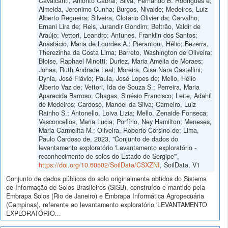
Cavalcanti, Anionto Cabral; Silva, Fernando B. Rodrigues e;
Almeida, Jeronimo Cunha; Burgos, Nivaldo; Medeiros, Luiz
Alberto Regueira; Silveira, Clotário Olivier da; Carvalho,
Ernani Lira de; Reis, Jurandir Gondim; Beltrão, Valdir de
Araújo; Vettori, Leandro; Antunes, Franklin dos Santos;
Anastácio, Maria de Lourdes A.; Pierantoni, Hélio; Bezerra,
Therezinha da Costa Lima; Barreto, Washington de Oliveira;
Bloise, Raphael Minotti; Duriez, Maria Amélia de Moraes;
Johas, Ruth Andrade Leal; Moreira, Gisa Nara Castellini;
Dynia, José Flávio; Paula, José Lopes de; Mello, Hélio
Alberto Vaz de; Vettori, Ida de Souza S.; Perreira, Maria
Aparecida Barroso; Chagas, Sinésio Francisco; Leite, Adahil
de Medeiros; Cardoso, Manoel da Silva; Carneiro, Luiz
Rainho S.; Antonello, Loiva Lizia; Mello, Zenaide Fonseca;
Vasconcellos, Maria Lucia; Porfírio, Ney Hamilton; Meneses,
Maria Carmelita M.; Oliveira, Roberto Corsino de; Lima,
Paulo Cardoso de, 2023, "Conjunto de dados do
levantamento exploratório 'Levantamento exploratório -
reconhecimento de solos do Estado de Sergipe'",
https://doi.org/10.60502/SoilData/CSXZNI
, SoilData, V1
Conjunto de dados públicos do solo originalmente obtidos do Sistema
de Informação de Solos Brasileiros (SISB), construído e mantido pela
Embrapa Solos (Rio de Janeiro) e Embrapa Informática Agropecuária
(Campinas), referente ao levantamento exploratório 'LEVANTAMENTO
EXPLORATÓRIO...