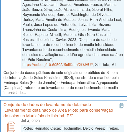
Agostinho Cavalcanti; Soares, Amarindo Fausto; Martins,
João Souza; Silva, João Marcos Lima da; Sobral Filho,
Raymundo Mendes; Barreto, Washington de Oliveira;
Duriez, Maria Amélia de Moraes; Johas, Ruth Andrade Leal;
Paula, José Lopes de; Antonello, Loiva Lizia; Bezerra,
Therezinha da Costa Lima; Rodrigues, Evanda Maria;
Bloise, Raphael Minotti; Moreira, Gisa Nara Castellini;
Bastos, Therezinha Xavier, 2023, "Conjunto de dados do
levantamento de reconhecimento de média intensidade
'Levantamento de reconhecimento de média intensidade
dos solos e avaliação da aptidão agrícola das terras da área
do Pólo Roraima'",
https://doi.org/10.60502/SoilData/XOJVUY
, SoilData, V1
Conjunto de dados públicos do solo originalmente obtidos do Sistema
de Informação de Solos Brasileiros (SISB), construído e mantido pela
Embrapa Solos (Rio de Janeiro) e Embrapa Informática Agropecuária
(Campinas), referente ao levantamento de reconhecimento de média
intensidade...
Conjunto de dados do levantamento detalhado
'Levantamento detalhado de Área Piloto para conservação
de solos no Município de Ibirubá, RS'
Jul 4, 2023
Pötter, Reinaldo Oscar; Hochmüller, Delcio Peres; Freitas,