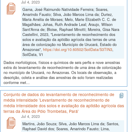
Jul 4, 2023
Gama, José Raimundo Natividade Ferreira; Soares,
Amarindo Fausto; Silva, João Marcos Lima da; Duriez,
Maria Amélia de Moraes; Melo, Marie Elizabeth C. C. de
Magalhães; Johas, Ruth Andrade Leal; Araujo, Wilson
Sant'Anna de; Bloise, Raphael Minotti; Moreira, Gisa Nara
Castellini, 2023, "Levantamento de reconhecimento dos
solos e avaliação da aptidão agrícola das terras de uma
área de colonização no Município de Urucará, Estado do
Amazonas",
https://doi.org/10.60502/SoilData/S3TIN3
,
SoilData, V1
Dados morfológicos, físicos e químicos de seis perfis e nove amostras
extra do levantamento de reconhecimento de uma área de colonização
no município de Urucará, no Amazonas. Os locais de observação, a
descrição, coleta e análise das amostras de solo foram realizadas
conforme met...
Conjunto de dados do levantamento de reconhecimento de
média intensidade 'Levantamento de reconhecimento de
média intensidade dos solos e avaliação da aptidão agrícola das
terras da Área do Pólo Trombetas, Pará'
Jul 4, 2023
Martins, João Souza; Silva, João Marcos Lima da; Santos,
Raphael David dos; Soares, Amarindo Fausto; Lima,