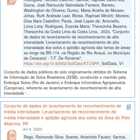
Gama, José Raimundo Natividade Ferreira; Barreto,
Washington de Oliveira; Duriez, Maria Amélia de Moraes;
Johas, Ruth Andrade Leal; Bloise, Raphael Minotti; Moreira,
Gisa Nara Castellini; Paula, José Lopes de; Antonello,
Loiva Lizia; Rodrigues, Evanda Maria; Therezinha Bezerra,
Therezinha da Costa Lima da Costa Lima., 2023, "Conjunto
de dados do levantamento de reconhecimento de alta
intensidade 'Levantamento de reconhecimento de alta
intensidade dos solos e aptidão agrícola das terras de áreas
ao longo da BR-174, na Região do Rio Anauá, no Município
de Caracaraí - T.F. De Roraima'",
https://doi.org/10.60502/SoilData/KTLNPH
, SoilData, V1
Conjunto de dados públicos do solo originalmente obtidos do Sistema
de Informação de Solos Brasileiros (SISB), construído e mantido pela
Embrapa Solos (Rio de Janeiro) e Embrapa Informática Agropecuária
(Campinas), referente ao levantamento de reconhecimento de alta
intensidade '...
Conjunto de dados do levantamento de reconhecimento de
média intensidade 'Levantamento de reconhecimento de
média intensidade e aptidão agrícola dos solos da Área do Pólo
Altamira, PA'
Jul 4, 2023
Rego, Raimundo Silva; Soares, Amarindo Fausto; Santos,