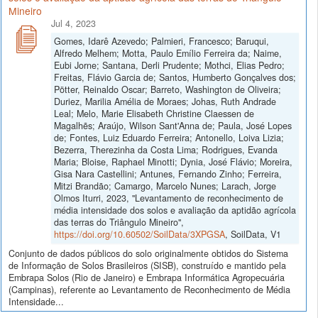
Mineiro
Jul 4, 2023
Gomes, Idarê Azevedo; Palmieri, Francesco; Baruqui,
Alfredo Melhem; Motta, Paulo Emílio Ferreira da; Naime,
Eubi Jorne; Santana, Derli Prudente; Mothci, Elias Pedro;
Freitas, Flávio Garcia de; Santos, Humberto Gonçalves dos;
Pötter, Reinaldo Oscar; Barreto, Washington de Oliveira;
Duriez, Marilia Amélia de Moraes; Johas, Ruth Andrade
Leal; Melo, Marie Elisabeth Christine Claessen de
Magalhẽs; Araújo, Wilson Sant'Anna de; Paula, José Lopes
de; Fontes, Luiz Eduardo Ferreira; Antonello, Loiva Lizia;
Bezerra, Therezinha da Costa Lima; Rodrigues, Evanda
Maria; Bloise, Raphael Minotti; Dynia, José Flávio; Moreira,
Gisa Nara Castellini; Antunes, Fernando Zinho; Ferreira,
Mitzi Brandão; Camargo, Marcelo Nunes; Larach, Jorge
Olmos Iturri, 2023, "Levantamento de reconhecimento de
média intensidade dos solos e avaliação da aptidão agrícola
das terras do Triângulo Mineiro",
https://doi.org/10.60502/SoilData/3XPGSA
, SoilData, V1
Conjunto de dados públicos do solo originalmente obtidos do Sistema
de Informação de Solos Brasileiros (SISB), construído e mantido pela
Embrapa Solos (Rio de Janeiro) e Embrapa Informática Agropecuária
(Campinas), referente ao Levantamento de Reconhecimento de Média
Intensidade...