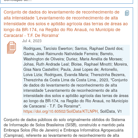
Conjunto de dados do levantamento de reconhecimento de
alta intensidade 'Levantamento de reconhecimento de alta
intensidade dos solos e aptidão agrícola das terras de áreas ao
longo da BR-174, na Região do Rio Anauá, no Município de
Caracaraí - T.F. De Roraima'
Jul 4, 2023
Rodrigues, Tarcísio Ewerton; Santos, Raphael David dos;
Gama, José Raimundo Natividade Ferreira; Barreto,
Washington de Oliveira; Duriez, Maria Amélia de Moraes;
Johas, Ruth Andrade Leal; Bloise, Raphael Minotti; Moreira,
Gisa Nara Castellini; Paula, José Lopes de; Antonello,
Loiva Lizia; Rodrigues, Evanda Maria; Therezinha Bezerra,
Therezinha da Costa Lima da Costa Lima., 2023, "Conjunto
de dados do levantamento de reconhecimento de alta
intensidade 'Levantamento de reconhecimento de alta
intensidade dos solos e aptidão agrícola das terras de áreas
ao longo da BR-174, na Região do Rio Anauá, no Município
de Caracaraí - T.F. De Roraima'",
https://doi.org/10.60502/SoilData/KTLNPH
, SoilData, V1
Conjunto de dados públicos do solo originalmente obtidos do Sistema
de Informação de Solos Brasileiros (SISB), construído e mantido pela
Embrapa Solos (Rio de Janeiro) e Embrapa Informática Agropecuária
(Campinas), referente ao levantamento de reconhecimento de alta