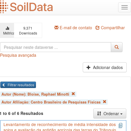
Ir
Alt
para
na
o
conteúdo
principal
E-mail de contato
Compartilhar
9,371
Métricas
Downloads
Pesquisa avançada
Adicionar dados
Filtrar resultados
Autor (Nome):
Bloise, Raphael Minotti
Autor Afiliação:
Centro Brasileiro de Pesquisas Físicas
1 to 6 of 6 Resultados
Ordenar
Levantamento de reconhecimento de média intensidade dos
solos e avaliação da aptidão agrícola das terras do Triângulo