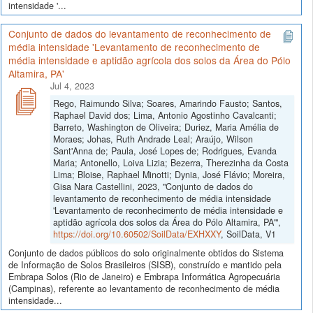
intensidade '...
Conjunto de dados do levantamento de reconhecimento de
média intensidade 'Levantamento de reconhecimento de
média intensidade e aptidão agrícola dos solos da Área do Pólo
Altamira, PA'
Jul 4, 2023
Rego, Raimundo Silva; Soares, Amarindo Fausto; Santos,
Raphael David dos; Lima, Antonio Agostinho Cavalcanti;
Barreto, Washington de Oliveira; Duriez, Maria Amélia de
Moraes; Johas, Ruth Andrade Leal; Araújo, Wilson
Sant'Anna de; Paula, José Lopes de; Rodrigues, Evanda
Maria; Antonello, Loiva Lizia; Bezerra, Therezinha da Costa
Lima; Bloise, Raphael Minotti; Dynia, José Flávio; Moreira,
Gisa Nara Castellini, 2023, "Conjunto de dados do
levantamento de reconhecimento de média intensidade
'Levantamento de reconhecimento de média intensidade e
aptidão agrícola dos solos da Área do Pólo Altamira, PA'",
https://doi.org/10.60502/SoilData/EXHXXY
, SoilData, V1
Conjunto de dados públicos do solo originalmente obtidos do Sistema
de Informação de Solos Brasileiros (SISB), construído e mantido pela
Embrapa Solos (Rio de Janeiro) e Embrapa Informática Agropecuária
(Campinas), referente ao levantamento de reconhecimento de média
intensidade...