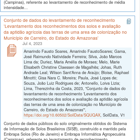
(Campinas), referente ao levantamento de reconhecimento de média
intensidade...
Conjunto de dados do levantamento de reconhecimento
'Levantamento dos reconhecimentos dos solos e avaliação
da aptidão agrícola das terras de uma area de colonização no
Município de Carreiro, do Estado do Amazonas'
Jul 4, 2023
Amarindo Fausto Soares, Amarindo FaustoSoares; Gama,
José Raimundo Natividade Ferreira; Silva, João Marcos
Lima da; Duriez, Maria Amélia de Moraes; Melo, Marie
Elisabeth Christine Claessen de Magalhẽs; Johas, Ruth
Andrade Leal; Wilson Sant'Anna de Araújo; Bloise, Raphael
Minotti; Gisa Nara C. Moreira; Paula, José Lopes de;
Souza, João Luiz Rodrigues de; Antonello, Loiva Lizia;
Lima, Therezinha da Costa, 2023, "Conjunto de dados do
levantamento de reconhecimento 'Levantamento dos
reconhecimentos dos solos e avaliação da aptidão agrícola
das terras de uma area de colonização no Município de
Carreiro, do Estado do Amazonas'",
https://doi.org/10.60502/SoilData/SQUQAX
, SoilData, V1
Conjunto de dados públicos do solo originalmente obtidos do Sistema
de Informação de Solos Brasileiros (SISB), construído e mantido pela
Embrapa Solos (Rio de Janeiro) e Embrapa Informática Agropecuária
(Campinas), referente ao levantamento de reconhecimento