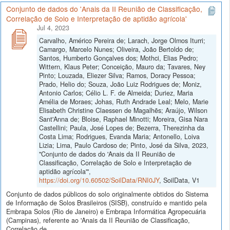
Conjunto de dados do 'Anais da II Reunião de Classificação,
Correlação de Solo e Interpretação de aptidão agrícola'
Jul 4, 2023
Carvalho, Américo Pereira de; Larach, Jorge Olmos Iturri;
Camargo, Marcelo Nunes; Oliveira, João Bertoldo de;
Santos, Humberto Gonçalves dos; Mothci, Elias Pedro;
Wittern, Klaus Peter; Conceição, Mauro da; Tavares, Ney
Pinto; Louzada, Eliezer Silva; Ramos, Doracy Pessoa;
Prado, Helio do; Souza, João Luiz Rodrigues de; Moniz,
Antonio Carlos; Célio L. F. de Almeida; Duriez, Maria
Amélia de Moraes; Johas, Ruth Andrade Leal; Melo, Marie
Elisabeth Christine Claessen de Magalhẽs; Araújo, Wilson
Sant'Anna de; Bloise, Raphael Minotti; Moreira, Gisa Nara
Castellini; Paula, José Lopes de; Bezerra, Therezinha da
Costa Lima; Rodrigues, Evanda Maria; Antonello, Loiva
Lizia; Lima, Paulo Cardoso de; Pinto, José da Silva, 2023,
"Conjunto de dados do 'Anais da II Reunião de
Classificação, Correlação de Solo e Interpretação de
aptidão agrícola'",
https://doi.org/10.60502/SoilData/RNI0JY
, SoilData, V1
Conjunto de dados públicos do solo originalmente obtidos do Sistema
de Informação de Solos Brasileiros (SISB), construído e mantido pela
Embrapa Solos (Rio de Janeiro) e Embrapa Informática Agropecuária
(Campinas), referente ao 'Anais da II Reunião de Classificação,
Correlação de...