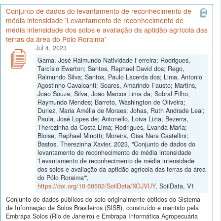
Conjunto de dados do levantamento de reconhecimento de
média intensidade 'Levantamento de reconhecimento de
média intensidade dos solos e avaliação da aptidão agrícola das
terras da área do Pólo Roraima'
Jul 4, 2023
Gama, José Raimundo Natividade Ferreira; Rodrigues,
Tarcísio Ewerton; Santos, Raphael David dos; Rego,
Raimundo Silva; Santos, Paulo Lacerda dos; Lima, Antonio
Agostinho Cavalcanti; Soares, Amarindo Fausto; Martins,
João Souza; Silva, João Marcos Lima da; Sobral Filho,
Raymundo Mendes; Barreto, Washington de Oliveira;
Duriez, Maria Amélia de Moraes; Johas, Ruth Andrade Leal;
Paula, José Lopes de; Antonello, Loiva Lizia; Bezerra,
Therezinha da Costa Lima; Rodrigues, Evanda Maria;
Bloise, Raphael Minotti; Moreira, Gisa Nara Castellini;
Bastos, Therezinha Xavier, 2023, "Conjunto de dados do
levantamento de reconhecimento de média intensidade
'Levantamento de reconhecimento de média intensidade
dos solos e avaliação da aptidão agrícola das terras da área
do Pólo Roraima'",
https://doi.org/10.60502/SoilData/XOJVUY
, SoilData, V1
Conjunto de dados públicos do solo originalmente obtidos do Sistema
de Informação de Solos Brasileiros (SISB), construído e mantido pela
Embrapa Solos (Rio de Janeiro) e Embrapa Informática Agropecuária