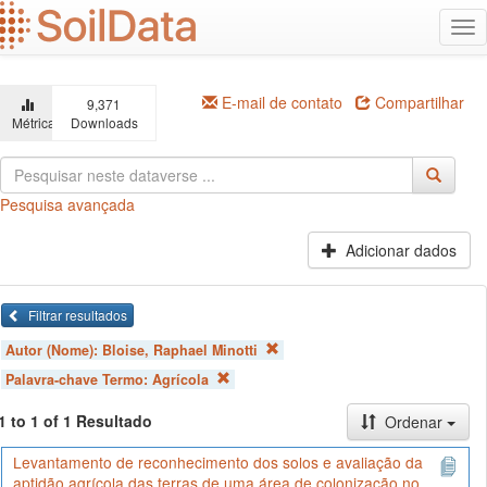
Ir
Alt
para
na
o
conteúdo
principal
E-mail de contato
Compartilhar
9,371
Métricas
Downloads
Pesquisa avançada
Adicionar dados
Filtrar resultados
Autor (Nome):
Bloise, Raphael Minotti
Palavra-chave Termo:
Agrícola
1 to 1 of 1 Resultado
Ordenar
Levantamento de reconhecimento dos solos e avaliação da
aptidão agrícola das terras de uma área de colonização no