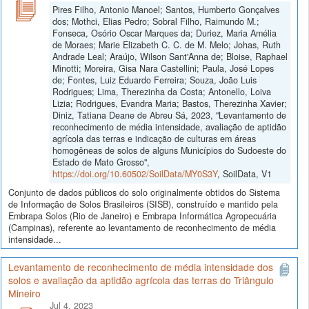
Pires Filho, Antonio Manoel; Santos, Humberto Gonçalves
dos; Mothci, Elias Pedro; Sobral Filho, Raimundo M.;
Fonseca, Osório Oscar Marques da; Duriez, Maria Amélia
de Moraes; Marie Elizabeth C. C. de M. Melo; Johas, Ruth
Andrade Leal; Araújo, Wilson Sant'Anna de; Bloise, Raphael
Minotti; Moreira, Gisa Nara Castellini; Paula, José Lopes
de; Fontes, Luiz Eduardo Ferreira; Souza, João Luis
Rodrigues; Lima, Therezinha da Costa; Antonello, Loiva
Lizia; Rodrigues, Evandra Maria; Bastos, Therezinha Xavier;
Diniz, Tatiana Deane de Abreu Sá, 2023, "Levantamento de
reconhecimento de média intensidade, avaliação de aptidão
agrícola das terras e indicação de culturas em áreas
homogêneas de solos de alguns Municípios do Sudoeste do
Estado de Mato Grosso",
https://doi.org/10.60502/SoilData/MY0S3Y
, SoilData, V1
Conjunto de dados públicos do solo originalmente obtidos do Sistema
de Informação de Solos Brasileiros (SISB), construído e mantido pela
Embrapa Solos (Rio de Janeiro) e Embrapa Informática Agropecuária
(Campinas), referente ao levantamento de reconhecimento de média
intensidade...
Levantamento de reconhecimento de média intensidade dos
solos e avaliação da aptidão agrícola das terras do Triângulo
Mineiro
Jul 4, 2023