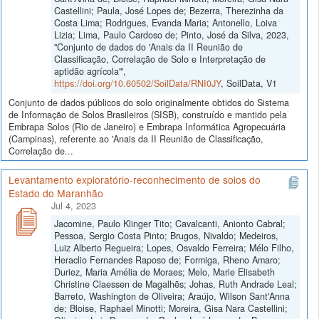
Castellini; Paula, José Lopes de; Bezerra, Therezinha da
Costa Lima; Rodrigues, Evanda Maria; Antonello, Loiva
Lizia; Lima, Paulo Cardoso de; Pinto, José da Silva, 2023,
"Conjunto de dados do 'Anais da II Reunião de
Classificação, Correlação de Solo e Interpretação de
aptidão agrícola'",
https://doi.org/10.60502/SoilData/RNI0JY
, SoilData, V1
Conjunto de dados públicos do solo originalmente obtidos do Sistema
de Informação de Solos Brasileiros (SISB), construído e mantido pela
Embrapa Solos (Rio de Janeiro) e Embrapa Informática Agropecuária
(Campinas), referente ao 'Anais da II Reunião de Classificação,
Correlação de...
Levantamento exploratório-reconhecimento de solos do
Estado do Maranhão
Jul 4, 2023
Jacomine, Paulo Klinger Tito; Cavalcanti, Anionto Cabral;
Pessoa, Sergio Costa Pinto; Brugos, Nivaldo; Medeiros,
Luiz Alberto Regueira; Lopes, Osvaldo Ferreira; Mélo Filho,
Heraclio Fernandes Raposo de; Formiga, Rheno Amaro;
Duriez, Maria Amélia de Moraes; Melo, Marie Elisabeth
Christine Claessen de Magalhẽs; Johas, Ruth Andrade Leal;
Barreto, Washington de Oliveira; Araújo, Wilson Sant'Anna
de; Bloise, Raphael Minotti; Moreira, Gisa Nara Castellini;