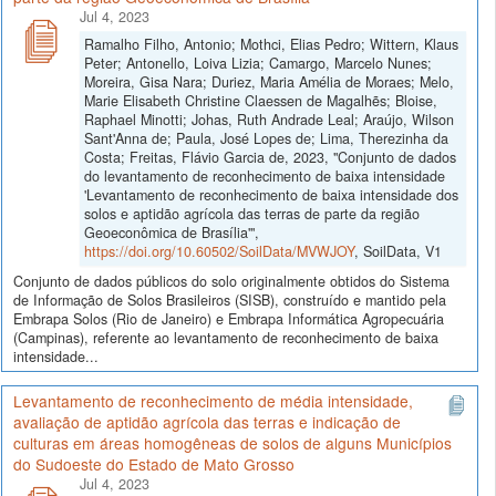
Jul 4, 2023
Ramalho Filho, Antonio; Mothci, Elias Pedro; Wittern, Klaus
Peter; Antonello, Loiva Lizia; Camargo, Marcelo Nunes;
Moreira, Gisa Nara; Duriez, Maria Amélia de Moraes; Melo,
Marie Elisabeth Christine Claessen de Magalhẽs; Bloise,
Raphael Minotti; Johas, Ruth Andrade Leal; Araújo, Wilson
Sant'Anna de; Paula, José Lopes de; Lima, Therezinha da
Costa; Freitas, Flávio Garcia de, 2023, "Conjunto de dados
do levantamento de reconhecimento de baixa intensidade
'Levantamento de reconhecimento de baixa intensidade dos
solos e aptidão agrícola das terras de parte da região
Geoeconômica de Brasília'",
https://doi.org/10.60502/SoilData/MVWJOY
, SoilData, V1
Conjunto de dados públicos do solo originalmente obtidos do Sistema
de Informação de Solos Brasileiros (SISB), construído e mantido pela
Embrapa Solos (Rio de Janeiro) e Embrapa Informática Agropecuária
(Campinas), referente ao levantamento de reconhecimento de baixa
intensidade...
Levantamento de reconhecimento de média intensidade,
avaliação de aptidão agrícola das terras e indicação de
culturas em áreas homogêneas de solos de alguns Municípios
do Sudoeste do Estado de Mato Grosso
Jul 4, 2023