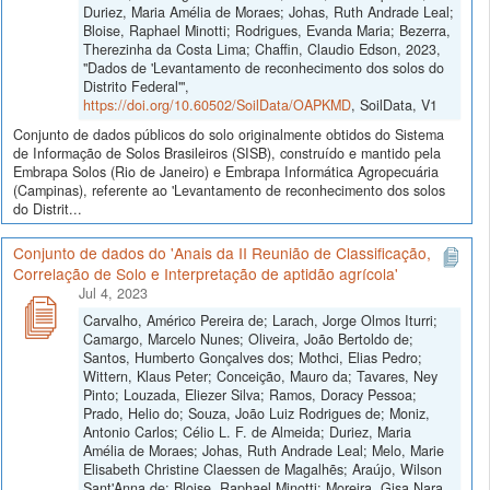
Duriez, Maria Amélia de Moraes; Johas, Ruth Andrade Leal;
Bloise, Raphael Minotti; Rodrigues, Evanda Maria; Bezerra,
Therezinha da Costa Lima; Chaffin, Claudio Edson, 2023,
"Dados de 'Levantamento de reconhecimento dos solos do
Distrito Federal'",
https://doi.org/10.60502/SoilData/OAPKMD
, SoilData, V1
Conjunto de dados públicos do solo originalmente obtidos do Sistema
de Informação de Solos Brasileiros (SISB), construído e mantido pela
Embrapa Solos (Rio de Janeiro) e Embrapa Informática Agropecuária
(Campinas), referente ao 'Levantamento de reconhecimento dos solos
do Distrit...
Conjunto de dados do 'Anais da II Reunião de Classificação,
Correlação de Solo e Interpretação de aptidão agrícola'
Jul 4, 2023
Carvalho, Américo Pereira de; Larach, Jorge Olmos Iturri;
Camargo, Marcelo Nunes; Oliveira, João Bertoldo de;
Santos, Humberto Gonçalves dos; Mothci, Elias Pedro;
Wittern, Klaus Peter; Conceição, Mauro da; Tavares, Ney
Pinto; Louzada, Eliezer Silva; Ramos, Doracy Pessoa;
Prado, Helio do; Souza, João Luiz Rodrigues de; Moniz,
Antonio Carlos; Célio L. F. de Almeida; Duriez, Maria
Amélia de Moraes; Johas, Ruth Andrade Leal; Melo, Marie
Elisabeth Christine Claessen de Magalhẽs; Araújo, Wilson
Sant'Anna de; Bloise, Raphael Minotti; Moreira, Gisa Nara