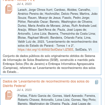
Jul 4, 2023
Larach, Jorge Olmos Iturri; Cardoso, Alcides; Carvalho,
Américo Pereira de; Hochmüller, Delcio Peres; Martins, João
Souza; Rauen, Moacyr de Jesus; Fasolo, Pedro Jorge;
Pötter, Reinaldo Oscar; Barreto, Washington de Oliveira;
Duriez, Maria Amélia de Moraes; Johas, Ruth Andrade Leal;
Araújo, Wilson Sant'Anna de; Paula, José Lopes de;
Antonello, Loiva Lizia; Bezerra, Therezinha da Costa Lima;
Bloise, Raphael Minotti; Bandeira, Orlando Faria; Lima,
Valdir Luiz de, 2023, "Levantamento de reconhecimento dos
solos do Estado do Paraná - Tomos 1 e 2",
https://doi.org/10.60502/SoilData/1JZSEE
, SoilData, V1
Conjunto de dados públicos do solo originalmente obtidos do Sistema
de Informação de Solos Brasileiros (SISB), construído e mantido pela
Embrapa Solos (Rio de Janeiro) e Embrapa Informática Agropecuária
(Campinas), referente ao 'Levantamento de reconhecimento dos solos
do Estado...
Dados de 'Levantamento de reconhecimento dos solos do
Distrito Federal'
Jul 4, 2023
Freitas, Flávio Garcia de; Gomes, Idarê Azevedo; Ferreira,
Roberto Chaves; Antonello, Loiva Lizia; Gomes, Ney Pinto;
Barreto, Washington de Oliveira; Paula, José Lopes de;