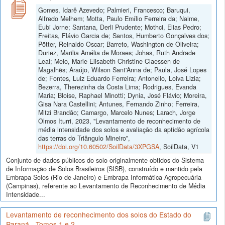
Gomes, Idarê Azevedo; Palmieri, Francesco; Baruqui,
Alfredo Melhem; Motta, Paulo Emílio Ferreira da; Naime,
Eubi Jorne; Santana, Derli Prudente; Mothci, Elias Pedro;
Freitas, Flávio Garcia de; Santos, Humberto Gonçalves dos;
Pötter, Reinaldo Oscar; Barreto, Washington de Oliveira;
Duriez, Marilia Amélia de Moraes; Johas, Ruth Andrade
Leal; Melo, Marie Elisabeth Christine Claessen de
Magalhẽs; Araújo, Wilson Sant'Anna de; Paula, José Lopes
de; Fontes, Luiz Eduardo Ferreira; Antonello, Loiva Lizia;
Bezerra, Therezinha da Costa Lima; Rodrigues, Evanda
Maria; Bloise, Raphael Minotti; Dynia, José Flávio; Moreira,
Gisa Nara Castellini; Antunes, Fernando Zinho; Ferreira,
Mitzi Brandão; Camargo, Marcelo Nunes; Larach, Jorge
Olmos Iturri, 2023, "Levantamento de reconhecimento de
média intensidade dos solos e avaliação da aptidão agrícola
das terras do Triângulo Mineiro",
https://doi.org/10.60502/SoilData/3XPGSA
, SoilData, V1
Conjunto de dados públicos do solo originalmente obtidos do Sistema
de Informação de Solos Brasileiros (SISB), construído e mantido pela
Embrapa Solos (Rio de Janeiro) e Embrapa Informática Agropecuária
(Campinas), referente ao Levantamento de Reconhecimento de Média
Intensidade...
Levantamento de reconhecimento dos solos do Estado do
Paraná - Tomos 1 e 2