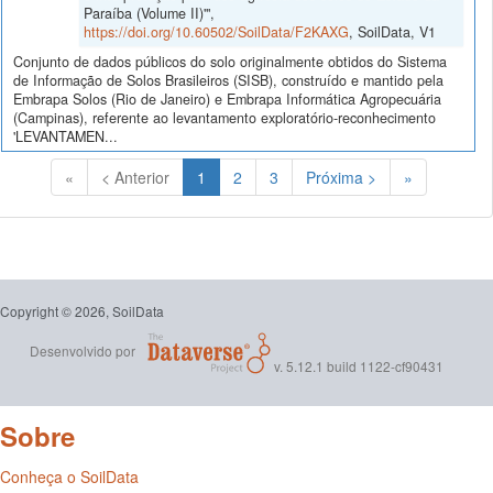
Paraíba (Volume II)'",
https://doi.org/10.60502/SoilData/F2KAXG
, SoilData, V1
Conjunto de dados públicos do solo originalmente obtidos do Sistema
de Informação de Solos Brasileiros (SISB), construído e mantido pela
Embrapa Solos (Rio de Janeiro) e Embrapa Informática Agropecuária
(Campinas), referente ao levantamento exploratório-reconhecimento
'LEVANTAMEN...
(Atual)
«
< Anterior
1
2
3
Próxima >
»
Copyright © 2026, SoilData
Desenvolvido por
v. 5.12.1 build 1122-cf90431
Sobre
Conheça o SoilData