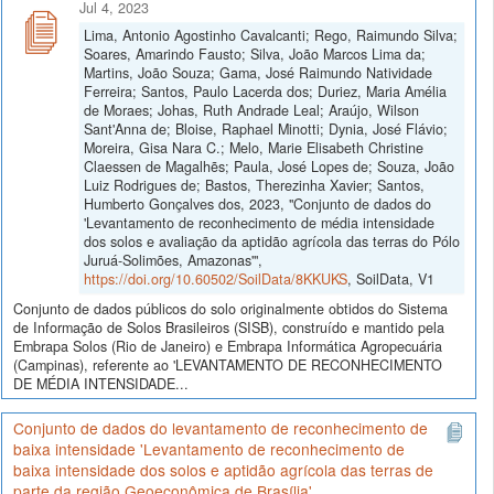
Jul 4, 2023
Lima, Antonio Agostinho Cavalcanti; Rego, Raimundo Silva;
Soares, Amarindo Fausto; Silva, João Marcos Lima da;
Martins, João Souza; Gama, José Raimundo Natividade
Ferreira; Santos, Paulo Lacerda dos; Duriez, Maria Amélia
de Moraes; Johas, Ruth Andrade Leal; Araújo, Wilson
Sant'Anna de; Bloise, Raphael Minotti; Dynia, José Flávio;
Moreira, Gisa Nara C.; Melo, Marie Elisabeth Christine
Claessen de Magalhẽs; Paula, José Lopes de; Souza, João
Luiz Rodrigues de; Bastos, Therezinha Xavier; Santos,
Humberto Gonçalves dos, 2023, "Conjunto de dados do
'Levantamento de reconhecimento de média intensidade
dos solos e avaliação da aptidão agrícola das terras do Pólo
Juruá-Solimões, Amazonas'",
https://doi.org/10.60502/SoilData/8KKUKS
, SoilData, V1
Conjunto de dados públicos do solo originalmente obtidos do Sistema
de Informação de Solos Brasileiros (SISB), construído e mantido pela
Embrapa Solos (Rio de Janeiro) e Embrapa Informática Agropecuária
(Campinas), referente ao 'LEVANTAMENTO DE RECONHECIMENTO
DE MÉDIA INTENSIDADE...
Conjunto de dados do levantamento de reconhecimento de
baixa intensidade 'Levantamento de reconhecimento de
baixa intensidade dos solos e aptidão agrícola das terras de
parte da região Geoeconômica de Brasília'