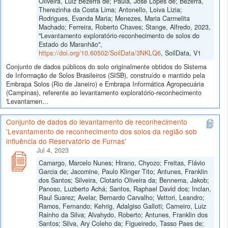
Oliveira, Luiz Bezerra de; Paula, José Lopes de; Bezerra,
Therezinha da Costa Lima; Antonello, Loiva Lizia;
Rodrigues, Evanda Maria; Menezes, Maria Carmelita
Machado; Ferreira, Roberto Chaves; Stange, Alfredo, 2023,
"Levantamento exploratório-reconhecimento de solos do
Estado do Maranhão",
https://doi.org/10.60502/SoilData/3NKLQ6
, SoilData, V1
Conjunto de dados públicos do solo originalmente obtidos do Sistema
de Informação de Solos Brasileiros (SISB), construído e mantido pela
Embrapa Solos (Rio de Janeiro) e Embrapa Informática Agropecuária
(Campinas), referente ao levantamento exploratório-reconhecimento
'Levantamen...
Conjunto de dados do levantamento de reconhecimento
'Levantamento de reconhecimento dos solos da região sob
influência do Reservatório de Furnas'
Jul 4, 2023
Camargo, Marcelo Nunes; Hirano, Chyozo; Freitas, Flávio
Garcia de; Jacomine, Paulo Klinger Tito; Antunes, Franklin
dos Santos; Silveira, Clotario Oliveira da; Bennema, Jakob;
Panoso, Luzberto Achá; Santos, Raphael David dos; Inclan,
Raul Suarez; Avelar, Bernardo Carvalho; Vettori, Leandro;
Ramos, Fernando; Kehrig, Adalgiso Galloti; Carneiro, Luiz
Rainho da Silva; Alvahydo, Roberto; Antunes, Franklin dos
Santos; Silva, Ary Coleho da; Figueiredo, Tasso Paes de;