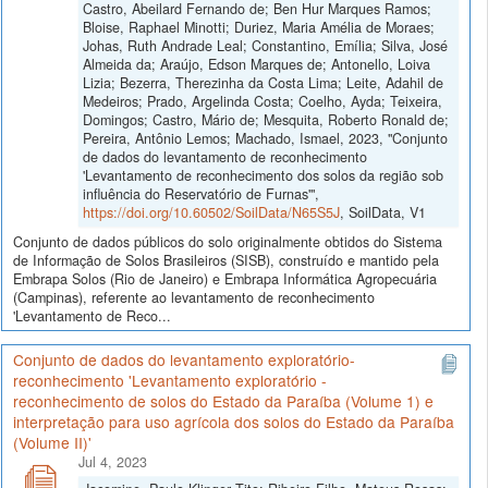
Castro, Abeilard Fernando de; Ben Hur Marques Ramos;
Bloise, Raphael Minotti; Duriez, Maria Amélia de Moraes;
Johas, Ruth Andrade Leal; Constantino, Emília; Silva, José
Almeida da; Araújo, Edson Marques de; Antonello, Loiva
Lizia; Bezerra, Therezinha da Costa Lima; Leite, Adahil de
Medeiros; Prado, Argelinda Costa; Coelho, Ayda; Teixeira,
Domingos; Castro, Mário de; Mesquita, Roberto Ronald de;
Pereira, Antônio Lemos; Machado, Ismael, 2023, "Conjunto
de dados do levantamento de reconhecimento
'Levantamento de reconhecimento dos solos da região sob
influência do Reservatório de Furnas'",
https://doi.org/10.60502/SoilData/N65S5J
, SoilData, V1
Conjunto de dados públicos do solo originalmente obtidos do Sistema
de Informação de Solos Brasileiros (SISB), construído e mantido pela
Embrapa Solos (Rio de Janeiro) e Embrapa Informática Agropecuária
(Campinas), referente ao levantamento de reconhecimento
'Levantamento de Reco...
Conjunto de dados do levantamento exploratório-
reconhecimento 'Levantamento exploratório -
reconhecimento de solos do Estado da Paraíba (Volume 1) e
interpretação para uso agrícola dos solos do Estado da Paraíba
(Volume II)'
Jul 4, 2023