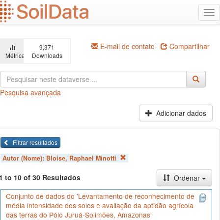
Ir
Alt
para
na
o
conteúdo
principal
E-mail de contato
Compartilhar
9,371
Métricas
Downloads
Pesquisa avançada
Adicionar dados
Filtrar resultados
Autor (Nome):
Bloise, Raphael Minotti
1 to 10 of 30 Resultados
Ordenar
Conjunto de dados do 'Levantamento de reconhecimento de
média intensidade dos solos e avaliação da aptidão agrícola
das terras do Pólo Juruá-Solimões, Amazonas'