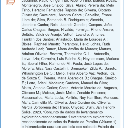
Jacomine, Paulo Klinger Tito; Ribeiro Filho, Mateus Rosas;
Montenegro, José Onaldo; Silva, Aluisio Pereira da; Mélo
Filho, Heraclio Fernandes Raposo de; Silveira, Clotário
Olivier da; Cavalcanti, Anionto Cabral; Carvalho, Ernani
Libra de; Silva, Fernando B. Rodrigues e; Almeida,
Jeronimo Cunha; Reis, Jurandir Gondim; Campos, João
Carlos Chagas; Burgos, Nivaldo; Formiga, Rheno Amaro;
Beltrão, Valdir de Araújo; Vettori, Leandro; Antunes,
Franklin dos Santos; Anastácio, Maria de Lourdes A.;
Bloise, Raphael Minotti; Pierantoni, Hélio; Johas, Ruth
Andrade Leal; Duriez, Maria Amélia de Moraes; Martins,
Adalton Oliveira; Bezerra, Therezinha C. L.; Antonello,
Loiva Lizia; Carneiro, Luis Rainho S.; Heynemmam, Mariana
E.; Sobral Filho, Raimundo M.; Paula, José Lopes de;
Moreira, Gisa Nara Castellini; Bremaeker, Zilda A.; Barreto,
Whashington De O.; Mello, Hélia Alberto Vaz; Vettori, Ida
de Souza S.; Pereira, Maria Aparecida B.; Chagas, Sinézio
F.; Leite, Adahil Medeiros; Cardoso, Manoel da Silva;
Motta, Antonio Carlos; Costa, Antonio Moreira da; Augusto,
Clímaco M.; Mateus, José; Mello, Zenaide Fonseca;
Vasconcellos, Maria Lucia; Porfírio, Ney Hamilton; Meneses,
Maria Carmelita M.; Oliveira, José Corsino de; Oliveira,
Mércia Borborema de; Hirano, Chyoso; Bruin, Jan Hendrik
Solke, 2023, "Conjunto de dados do levantamento
exploratório-reconhecimento 'Levantamento exploratório -
reconhecimento de solos do Estado da Paraíba (Volume 1)
e interpretação para uso agrícola dos solos do Estado da