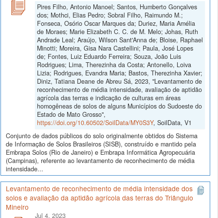
Pires Filho, Antonio Manoel; Santos, Humberto Gonçalves
dos; Mothci, Elias Pedro; Sobral Filho, Raimundo M.;
Fonseca, Osório Oscar Marques da; Duriez, Maria Amélia
de Moraes; Marie Elizabeth C. C. de M. Melo; Johas, Ruth
Andrade Leal; Araújo, Wilson Sant'Anna de; Bloise, Raphael
Minotti; Moreira, Gisa Nara Castellini; Paula, José Lopes
de; Fontes, Luiz Eduardo Ferreira; Souza, João Luis
Rodrigues; Lima, Therezinha da Costa; Antonello, Loiva
Lizia; Rodrigues, Evandra Maria; Bastos, Therezinha Xavier;
Diniz, Tatiana Deane de Abreu Sá, 2023, "Levantamento de
reconhecimento de média intensidade, avaliação de aptidão
agrícola das terras e indicação de culturas em áreas
homogêneas de solos de alguns Municípios do Sudoeste do
Estado de Mato Grosso",
https://doi.org/10.60502/SoilData/MY0S3Y
, SoilData, V1
Conjunto de dados públicos do solo originalmente obtidos do Sistema
de Informação de Solos Brasileiros (SISB), construído e mantido pela
Embrapa Solos (Rio de Janeiro) e Embrapa Informática Agropecuária
(Campinas), referente ao levantamento de reconhecimento de média
intensidade...
Levantamento de reconhecimento de média intensidade dos
solos e avaliação da aptidão agrícola das terras do Triângulo
Mineiro
Jul 4, 2023