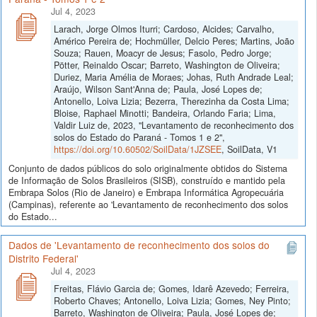
Jul 4, 2023
Larach, Jorge Olmos Iturri; Cardoso, Alcides; Carvalho,
Américo Pereira de; Hochmüller, Delcio Peres; Martins, João
Souza; Rauen, Moacyr de Jesus; Fasolo, Pedro Jorge;
Pötter, Reinaldo Oscar; Barreto, Washington de Oliveira;
Duriez, Maria Amélia de Moraes; Johas, Ruth Andrade Leal;
Araújo, Wilson Sant'Anna de; Paula, José Lopes de;
Antonello, Loiva Lizia; Bezerra, Therezinha da Costa Lima;
Bloise, Raphael Minotti; Bandeira, Orlando Faria; Lima,
Valdir Luiz de, 2023, "Levantamento de reconhecimento dos
solos do Estado do Paraná - Tomos 1 e 2",
https://doi.org/10.60502/SoilData/1JZSEE
, SoilData, V1
Conjunto de dados públicos do solo originalmente obtidos do Sistema
de Informação de Solos Brasileiros (SISB), construído e mantido pela
Embrapa Solos (Rio de Janeiro) e Embrapa Informática Agropecuária
(Campinas), referente ao 'Levantamento de reconhecimento dos solos
do Estado...
Dados de 'Levantamento de reconhecimento dos solos do
Distrito Federal'
Jul 4, 2023
Freitas, Flávio Garcia de; Gomes, Idarê Azevedo; Ferreira,
Roberto Chaves; Antonello, Loiva Lizia; Gomes, Ney Pinto;
Barreto, Washington de Oliveira; Paula, José Lopes de;