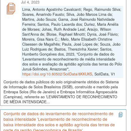
Jul 4, 2023
Lima, Antonio Agostinho Cavalcanti; Rego, Raimundo Silva;
Soares, Amarindo Fausto; Silva, João Marcos Lima da;
Martins, João Souza; Gama, José Raimundo Natividade
Ferreira; Santos, Paulo Lacerda dos; Duriez, Maria Amélia
de Moraes; Johas, Ruth Andrade Leal; Araújo, Wilson
Sant'Anna de; Bloise, Raphael Minotti; Dynia, José Flávio;
Moreira, Gisa Nara C.; Melo, Marie Elisabeth Christine
Claessen de Magalhẽs; Paula, José Lopes de; Souza, João
Luiz Rodrigues de; Bastos, Therezinha Xavier; Santos,
Humberto Gonçalves dos, 2023, "Conjunto de dados do
'Levantamento de reconhecimento de média intensidade
dos solos e avaliação da aptidão agrícola das terras do Pólo
Juruá-Solimões, Amazonas'",
https://doi.org/10.60502/SoilData/8KKUKS
, SoilData, V1
Conjunto de dados públicos do solo originalmente obtidos do Sistema
de Informação de Solos Brasileiros (SISB), construído e mantido pela
Embrapa Solos (Rio de Janeiro) e Embrapa Informática Agropecuária
(Campinas), referente ao 'LEVANTAMENTO DE RECONHECIMENTO
DE MÉDIA INTENSIDADE...
Conjunto de dados do levantamento de reconhecimento de
baixa intensidade 'Levantamento de reconhecimento de
baixa intensidade dos solos e aptidão agrícola das terras de
parte da região Geoeconômica de Brasília'