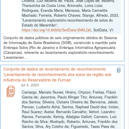
Oliveira, Luiz Bezerra de; Paula, José Lopes de; Bezerra,
Therezinha da Costa Lima; Antonello, Loiva Lizia;
Rodrigues, Evanda Maria; Menezes, Maria Carmelita
Machado; Ferreira, Roberto Chaves; Stange, Alfredo, 2023,
"Levantamento exploratório-reconhecimento de solos do
Estado do Maranhão",
https://doi.org/10.60502/SoilData/3NKLQ6
, SoilData, V1
Conjunto de dados públicos do solo originalmente obtidos do Sistema
de Informação de Solos Brasileiros (SISB), construído e mantido pela
Embrapa Solos (Rio de Janeiro) e Embrapa Informática Agropecuária
(Campinas), referente ao levantamento exploratório-reconhecimento
'Levantamen...
Conjunto de dados do levantamento de reconhecimento
'Levantamento de reconhecimento dos solos da região sob
influência do Reservatório de Furnas'
Jul 4, 2023
Camargo, Marcelo Nunes; Hirano, Chyozo; Freitas, Flávio
Garcia de; Jacomine, Paulo Klinger Tito; Antunes, Franklin
dos Santos; Silveira, Clotario Oliveira da; Bennema, Jakob;
Panoso, Luzberto Achá; Santos, Raphael David dos; Inclan,
Raul Suarez; Avelar, Bernardo Carvalho; Vettori, Leandro;
Ramos, Fernando; Kehrig, Adalgiso Galloti; Carneiro, Luiz
Rainho da Silva; Alvahydo, Roberto; Antunes, Franklin dos
Santos; Silva, Ary Coleho da; Figueiredo, Tasso Paes de;