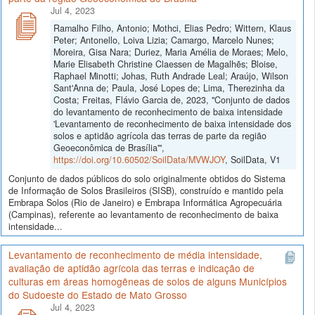
Jul 4, 2023
Ramalho Filho, Antonio; Mothci, Elias Pedro; Wittern, Klaus
Peter; Antonello, Loiva Lizia; Camargo, Marcelo Nunes;
Moreira, Gisa Nara; Duriez, Maria Amélia de Moraes; Melo,
Marie Elisabeth Christine Claessen de Magalhẽs; Bloise,
Raphael Minotti; Johas, Ruth Andrade Leal; Araújo, Wilson
Sant'Anna de; Paula, José Lopes de; Lima, Therezinha da
Costa; Freitas, Flávio Garcia de, 2023, "Conjunto de dados
do levantamento de reconhecimento de baixa intensidade
'Levantamento de reconhecimento de baixa intensidade dos
solos e aptidão agrícola das terras de parte da região
Geoeconômica de Brasília'",
https://doi.org/10.60502/SoilData/MVWJOY
, SoilData, V1
Conjunto de dados públicos do solo originalmente obtidos do Sistema
de Informação de Solos Brasileiros (SISB), construído e mantido pela
Embrapa Solos (Rio de Janeiro) e Embrapa Informática Agropecuária
(Campinas), referente ao levantamento de reconhecimento de baixa
intensidade...
Levantamento de reconhecimento de média intensidade,
avaliação de aptidão agrícola das terras e indicação de
culturas em áreas homogêneas de solos de alguns Municípios
do Sudoeste do Estado de Mato Grosso
Jul 4, 2023