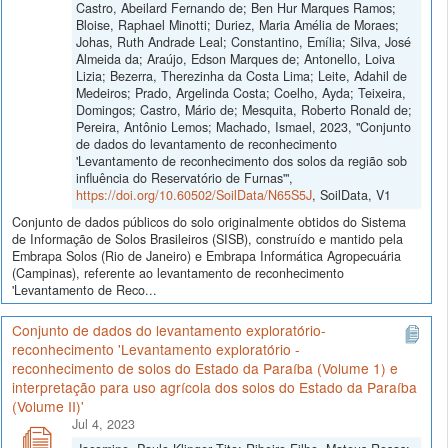
Castro, Abeilard Fernando de; Ben Hur Marques Ramos;
Bloise, Raphael Minotti; Duriez, Maria Amélia de Moraes;
Johas, Ruth Andrade Leal; Constantino, Emília; Silva, José
Almeida da; Araújo, Edson Marques de; Antonello, Loiva
Lizia; Bezerra, Therezinha da Costa Lima; Leite, Adahil de
Medeiros; Prado, Argelinda Costa; Coelho, Ayda; Teixeira,
Domingos; Castro, Mário de; Mesquita, Roberto Ronald de;
Pereira, Antônio Lemos; Machado, Ismael, 2023, "Conjunto
de dados do levantamento de reconhecimento
'Levantamento de reconhecimento dos solos da região sob
influência do Reservatório de Furnas'",
https://doi.org/10.60502/SoilData/N65S5J
, SoilData, V1
Conjunto de dados públicos do solo originalmente obtidos do Sistema
de Informação de Solos Brasileiros (SISB), construído e mantido pela
Embrapa Solos (Rio de Janeiro) e Embrapa Informática Agropecuária
(Campinas), referente ao levantamento de reconhecimento
'Levantamento de Reco...
Conjunto de dados do levantamento exploratório-
reconhecimento 'Levantamento exploratório -
reconhecimento de solos do Estado da Paraíba (Volume 1) e
interpretação para uso agrícola dos solos do Estado da Paraíba
(Volume II)'
Jul 4, 2023