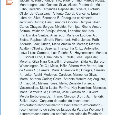
Jacomine, Paulo Klinger Tito; Ribeiro Filho, Mateus Rosas;
Montenegro, José Onaldo; Silva, Aluisio Pereira da; Mélo
Filho, Heraclio Fernandes Raposo de; Silveira, Clotário
Olivier da; Cavalcanti, Anionto Cabral; Carvalho, Ernani
Libra de; Silva, Fernando B. Rodrigues e; Almeida,
Jeronimo Cunha; Reis, Jurandir Gondim; Campos, João
Carlos Chagas; Burgos, Nivaldo; Formiga, Rheno Amaro;
Beltrão, Valdir de Araújo; Vettori, Leandro; Antunes,
Franklin dos Santos; Anastácio, Maria de Lourdes A.;
Bloise, Raphael Minotti; Pierantoni, Hélio; Johas, Ruth
Andrade Leal; Duriez, Maria Amélia de Moraes; Martins,
Adalton Oliveira; Bezerra, Therezinha C. L.; Antonello,
Loiva Lizia; Carneiro, Luis Rainho S.; Heynemmam, Mariana
E.; Sobral Filho, Raimundo M.; Paula, José Lopes de;
Moreira, Gisa Nara Castellini; Bremaeker, Zilda A.; Barreto,
Whashington De O.; Mello, Hélia Alberto Vaz; Vettori, Ida
de Souza S.; Pereira, Maria Aparecida B.; Chagas, Sinézio
F.; Leite, Adahil Medeiros; Cardoso, Manoel da Silva;
Motta, Antonio Carlos; Costa, Antonio Moreira da; Augusto,
Clímaco M.; Mateus, José; Mello, Zenaide Fonseca;
Vasconcellos, Maria Lucia; Porfírio, Ney Hamilton; Meneses,
Maria Carmelita M.; Oliveira, José Corsino de; Oliveira,
Mércia Borborema de; Hirano, Chyoso; Bruin, Jan Hendrik
Solke, 2023, "Conjunto de dados do levantamento
exploratório-reconhecimento 'Levantamento exploratório -
reconhecimento de solos do Estado da Paraíba (Volume 1)
e interpretação para uso agrícola dos solos do Estado da