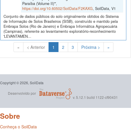
Paraíba (Volume II)'",
https://doi.org/10.60502/SoilData/F2KAXG
, SoilData, V1
Conjunto de dados públicos do solo originalmente obtidos do Sistema
de Informação de Solos Brasileiros (SISB), construído e mantido pela
Embrapa Solos (Rio de Janeiro) e Embrapa Informática Agropecuária
(Campinas), referente ao levantamento exploratório-reconhecimento
'LEVANTAMEN...
(Atual)
«
< Anterior
1
2
3
Próxima >
»
Copyright © 2026, SoilData
Desenvolvido por
v. 5.12.1 build 1122-cf90431
Sobre
Conheça o SoilData