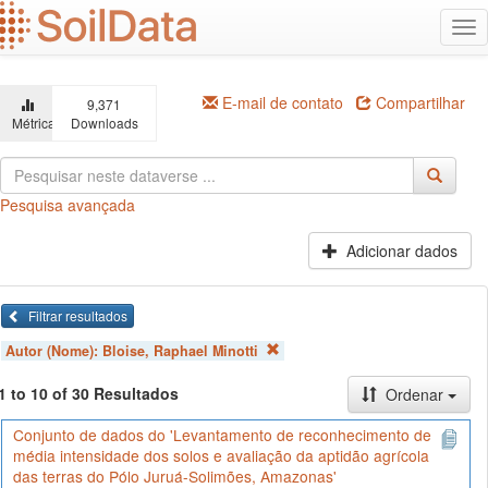
Ir
Alt
para
na
o
conteúdo
principal
E-mail de contato
Compartilhar
9,371
Métricas
Downloads
Pesquisa avançada
Adicionar dados
Filtrar resultados
Autor (Nome):
Bloise, Raphael Minotti
1 to 10 of 30 Resultados
Ordenar
Conjunto de dados do 'Levantamento de reconhecimento de
média intensidade dos solos e avaliação da aptidão agrícola
das terras do Pólo Juruá-Solimões, Amazonas'