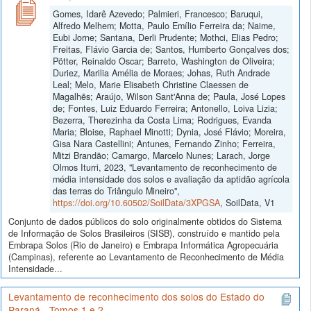
Gomes, Idarê Azevedo; Palmieri, Francesco; Baruqui,
Alfredo Melhem; Motta, Paulo Emílio Ferreira da; Naime,
Eubi Jorne; Santana, Derli Prudente; Mothci, Elias Pedro;
Freitas, Flávio Garcia de; Santos, Humberto Gonçalves dos;
Pötter, Reinaldo Oscar; Barreto, Washington de Oliveira;
Duriez, Marilia Amélia de Moraes; Johas, Ruth Andrade
Leal; Melo, Marie Elisabeth Christine Claessen de
Magalhẽs; Araújo, Wilson Sant'Anna de; Paula, José Lopes
de; Fontes, Luiz Eduardo Ferreira; Antonello, Loiva Lizia;
Bezerra, Therezinha da Costa Lima; Rodrigues, Evanda
Maria; Bloise, Raphael Minotti; Dynia, José Flávio; Moreira,
Gisa Nara Castellini; Antunes, Fernando Zinho; Ferreira,
Mitzi Brandão; Camargo, Marcelo Nunes; Larach, Jorge
Olmos Iturri, 2023, "Levantamento de reconhecimento de
média intensidade dos solos e avaliação da aptidão agrícola
das terras do Triângulo Mineiro",
https://doi.org/10.60502/SoilData/3XPGSA
, SoilData, V1
Conjunto de dados públicos do solo originalmente obtidos do Sistema
de Informação de Solos Brasileiros (SISB), construído e mantido pela
Embrapa Solos (Rio de Janeiro) e Embrapa Informática Agropecuária
(Campinas), referente ao Levantamento de Reconhecimento de Média
Intensidade...
Levantamento de reconhecimento dos solos do Estado do
Paraná - Tomos 1 e 2