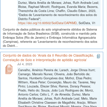
Duriez, Maria Amélia de Moraes; Johas, Ruth Andrade Leal;
Bloise, Raphael Minotti; Rodrigues, Evanda Maria; Bezerra,
Therezinha da Costa Lima; Chaffin, Claudio Edson, 2023,
"Dados de 'Levantamento de reconhecimento dos solos do
Distrito Federal'",
https://doi.org/10.60502/SoilData/OAPKMD
, SoilData, V1
Conjunto de dados públicos do solo originalmente obtidos do Sistema
de Informação de Solos Brasileiros (SISB), construído e mantido pela
Embrapa Solos (Rio de Janeiro) e Embrapa Informática Agropecuária
(Campinas), referente ao 'Levantamento de reconhecimento dos solos
do Distrit...
Conjunto de dados do 'Anais da II Reunião de Classificação,
Correlação de Solo e Interpretação de aptidão agrícola'
Jul 4, 2023
Carvalho, Américo Pereira de; Larach, Jorge Olmos Iturri;
Camargo, Marcelo Nunes; Oliveira, João Bertoldo de;
Santos, Humberto Gonçalves dos; Mothci, Elias Pedro;
Wittern, Klaus Peter; Conceição, Mauro da; Tavares, Ney
Pinto; Louzada, Eliezer Silva; Ramos, Doracy Pessoa;
Prado, Helio do; Souza, João Luiz Rodrigues de; Moniz,
Antonio Carlos; Célio L. F. de Almeida; Duriez, Maria
Amélia de Moraes; Johas, Ruth Andrade Leal; Melo, Marie
Elisabeth Christine Claessen de Magalhẽs; Araújo, Wilson
Sant'Anna de; Bloise, Raphael Minotti; Moreira, Gisa Nara