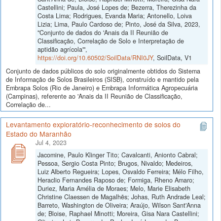
Castellini; Paula, José Lopes de; Bezerra, Therezinha da
Costa Lima; Rodrigues, Evanda Maria; Antonello, Loiva
Lizia; Lima, Paulo Cardoso de; Pinto, José da Silva, 2023,
"Conjunto de dados do 'Anais da II Reunião de
Classificação, Correlação de Solo e Interpretação de
aptidão agrícola'",
https://doi.org/10.60502/SoilData/RNI0JY
, SoilData, V1
Conjunto de dados públicos do solo originalmente obtidos do Sistema
de Informação de Solos Brasileiros (SISB), construído e mantido pela
Embrapa Solos (Rio de Janeiro) e Embrapa Informática Agropecuária
(Campinas), referente ao 'Anais da II Reunião de Classificação,
Correlação de...
Levantamento exploratório-reconhecimento de solos do
Estado do Maranhão
Jul 4, 2023
Jacomine, Paulo Klinger Tito; Cavalcanti, Anionto Cabral;
Pessoa, Sergio Costa Pinto; Brugos, Nivaldo; Medeiros,
Luiz Alberto Regueira; Lopes, Osvaldo Ferreira; Mélo Filho,
Heraclio Fernandes Raposo de; Formiga, Rheno Amaro;
Duriez, Maria Amélia de Moraes; Melo, Marie Elisabeth
Christine Claessen de Magalhẽs; Johas, Ruth Andrade Leal;
Barreto, Washington de Oliveira; Araújo, Wilson Sant'Anna
de; Bloise, Raphael Minotti; Moreira, Gisa Nara Castellini;