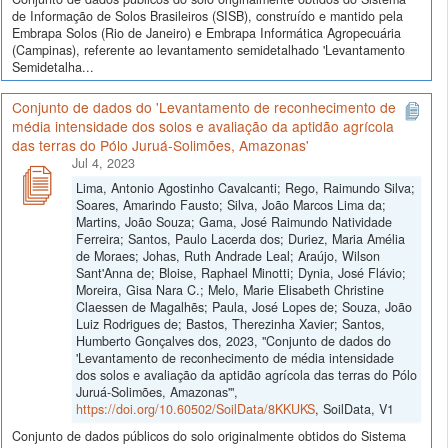
de Informação de Solos Brasileiros (SISB), construído e mantido pela
Embrapa Solos (Rio de Janeiro) e Embrapa Informática Agropecuária
(Campinas), referente ao levantamento semidetalhado 'Levantamento
Semidetalha...
Conjunto de dados do 'Levantamento de reconhecimento de
média intensidade dos solos e avaliação da aptidão agrícola
das terras do Pólo Juruá-Solimões, Amazonas'
Jul 4, 2023
Lima, Antonio Agostinho Cavalcanti; Rego, Raimundo Silva;
Soares, Amarindo Fausto; Silva, João Marcos Lima da;
Martins, João Souza; Gama, José Raimundo Natividade
Ferreira; Santos, Paulo Lacerda dos; Duriez, Maria Amélia
de Moraes; Johas, Ruth Andrade Leal; Araújo, Wilson
Sant'Anna de; Bloise, Raphael Minotti; Dynia, José Flávio;
Moreira, Gisa Nara C.; Melo, Marie Elisabeth Christine
Claessen de Magalhẽs; Paula, José Lopes de; Souza, João
Luiz Rodrigues de; Bastos, Therezinha Xavier; Santos,
Humberto Gonçalves dos, 2023, "Conjunto de dados do
'Levantamento de reconhecimento de média intensidade
dos solos e avaliação da aptidão agrícola das terras do Pólo
Juruá-Solimões, Amazonas'",
https://doi.org/10.60502/SoilData/8KKUKS
, SoilData, V1
Conjunto de dados públicos do solo originalmente obtidos do Sistema