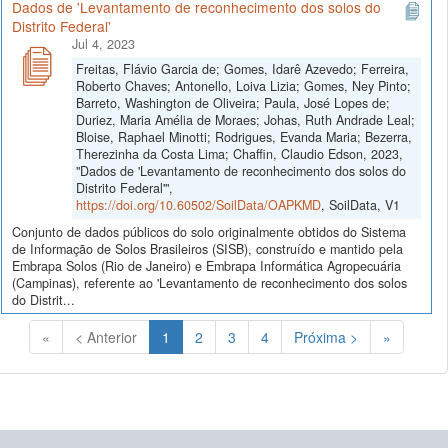
Dados de 'Levantamento de reconhecimento dos solos do
Distrito Federal'
Jul 4, 2023
Freitas, Flávio Garcia de; Gomes, Idarê Azevedo; Ferreira,
Roberto Chaves; Antonello, Loiva Lizia; Gomes, Ney Pinto;
Barreto, Washington de Oliveira; Paula, José Lopes de;
Duriez, Maria Amélia de Moraes; Johas, Ruth Andrade Leal;
Bloise, Raphael Minotti; Rodrigues, Evanda Maria; Bezerra,
Therezinha da Costa Lima; Chaffin, Claudio Edson, 2023,
"Dados de 'Levantamento de reconhecimento dos solos do
Distrito Federal'",
https://doi.org/10.60502/SoilData/OAPKMD
, SoilData, V1
Conjunto de dados públicos do solo originalmente obtidos do Sistema
de Informação de Solos Brasileiros (SISB), construído e mantido pela
Embrapa Solos (Rio de Janeiro) e Embrapa Informática Agropecuária
(Campinas), referente ao 'Levantamento de reconhecimento dos solos
do Distrit...
(Atual)
«
< Anterior
1
2
3
4
Próxima >
»