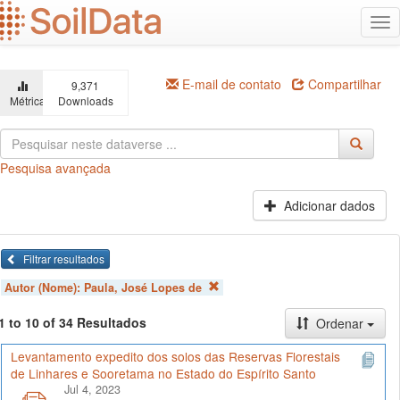
Ir
Alt
para
na
o
conteúdo
principal
E-mail de contato
Compartilhar
9,371
Métricas
Downloads
Pesquisa avançada
Adicionar dados
Filtrar resultados
Autor (Nome):
Paula, José Lopes de
1 to 10 of 34 Resultados
Ordenar
Levantamento expedito dos solos das Reservas Florestais
de Linhares e Sooretama no Estado do Espírito Santo
Jul 4, 2023