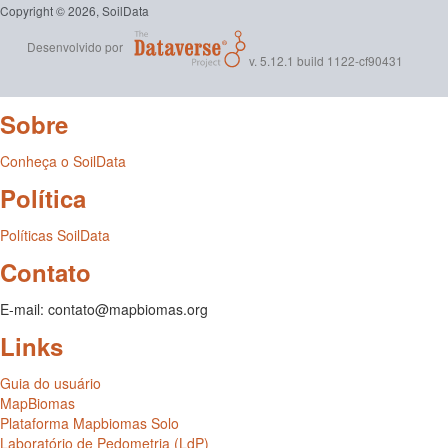
Copyright © 2026, SoilData
Desenvolvido por
v. 5.12.1 build 1122-cf90431
Sobre
Conheça o SoilData
Política
Políticas SoilData
Contato
E-mail: contato@mapbiomas.org
Links
Guia do usuário
MapBiomas
Plataforma Mapbiomas Solo
Laboratório de Pedometria (LdP)