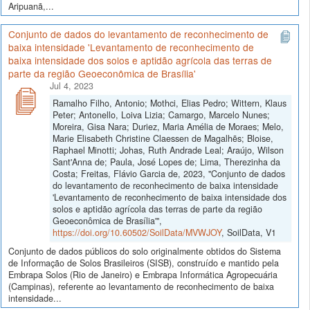
Aripuanã,...
Conjunto de dados do levantamento de reconhecimento de
baixa intensidade 'Levantamento de reconhecimento de
baixa intensidade dos solos e aptidão agrícola das terras de
parte da região Geoeconômica de Brasília'
Jul 4, 2023
Ramalho Filho, Antonio; Mothci, Elias Pedro; Wittern, Klaus
Peter; Antonello, Loiva Lizia; Camargo, Marcelo Nunes;
Moreira, Gisa Nara; Duriez, Maria Amélia de Moraes; Melo,
Marie Elisabeth Christine Claessen de Magalhẽs; Bloise,
Raphael Minotti; Johas, Ruth Andrade Leal; Araújo, Wilson
Sant'Anna de; Paula, José Lopes de; Lima, Therezinha da
Costa; Freitas, Flávio Garcia de, 2023, "Conjunto de dados
do levantamento de reconhecimento de baixa intensidade
'Levantamento de reconhecimento de baixa intensidade dos
solos e aptidão agrícola das terras de parte da região
Geoeconômica de Brasília'",
https://doi.org/10.60502/SoilData/MVWJOY
, SoilData, V1
Conjunto de dados públicos do solo originalmente obtidos do Sistema
de Informação de Solos Brasileiros (SISB), construído e mantido pela
Embrapa Solos (Rio de Janeiro) e Embrapa Informática Agropecuária
(Campinas), referente ao levantamento de reconhecimento de baixa
intensidade...