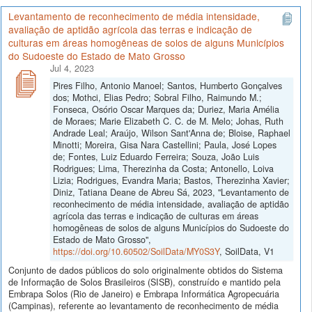
Levantamento de reconhecimento de média intensidade,
avaliação de aptidão agrícola das terras e indicação de
culturas em áreas homogêneas de solos de alguns Municípios
do Sudoeste do Estado de Mato Grosso
Jul 4, 2023
Pires Filho, Antonio Manoel; Santos, Humberto Gonçalves
dos; Mothci, Elias Pedro; Sobral Filho, Raimundo M.;
Fonseca, Osório Oscar Marques da; Duriez, Maria Amélia
de Moraes; Marie Elizabeth C. C. de M. Melo; Johas, Ruth
Andrade Leal; Araújo, Wilson Sant'Anna de; Bloise, Raphael
Minotti; Moreira, Gisa Nara Castellini; Paula, José Lopes
de; Fontes, Luiz Eduardo Ferreira; Souza, João Luis
Rodrigues; Lima, Therezinha da Costa; Antonello, Loiva
Lizia; Rodrigues, Evandra Maria; Bastos, Therezinha Xavier;
Diniz, Tatiana Deane de Abreu Sá, 2023, "Levantamento de
reconhecimento de média intensidade, avaliação de aptidão
agrícola das terras e indicação de culturas em áreas
homogêneas de solos de alguns Municípios do Sudoeste do
Estado de Mato Grosso",
https://doi.org/10.60502/SoilData/MY0S3Y
, SoilData, V1
Conjunto de dados públicos do solo originalmente obtidos do Sistema
de Informação de Solos Brasileiros (SISB), construído e mantido pela
Embrapa Solos (Rio de Janeiro) e Embrapa Informática Agropecuária
(Campinas), referente ao levantamento de reconhecimento de média