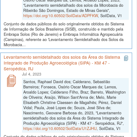
"Levantamento semidetalhado dos solos da Microbacia do
Ribeirão São Domingos, Estado de Minas Gerais",
https://doi.org/10.60502/SoilData/ADPFKW
, SoilData, V1
Conjunto de dados públicos do solo originalmente obtidos do Sistema
de Informação de Solos Brasileiros (SISB), construído e mantido pela
Embrapa Solos (Rio de Janeiro) e Embrapa Informática Agropecuária
(Campinas), referente ao 'Levantamento Semidetalhado dos Solos da
Microbacia...
Levantamento semidetalhado dos solos da Área do Sistema
Integrado de Produção Agroecológica (SIPA) - KM 47 -
Seropédica, RJ
Jul 4, 2023
Santos, Raphael David dos; Calderano, Sebastião
Barreiros; Fonseca, Osório Oscar Marques da; Lemos,
Aroaldo Lopes; Calderano Filho, Braz; Barreto, Washington
de Oliveira; Araújo, Wilson Sant'Anna de; Melo, Marie
Elisabeth Christine Claessen de Magalhẽs; Pérez, Daniel
Vidal; Paula, José Lopes de; Souza, José Silva de;
Nascimento, Geovane Barbosa do, 2023, "Levantamento
semidetalhado dos solos da Área do Sistema Integrado de
Produção Agroecológica (SIPA) - KM 47 - Seropédica, RJ",
https://doi.org/10.60502/SoilData/U1ZJHU
, SoilData, V1
Conjunto de dados públicos do solo originalmente obtidos do Sistema