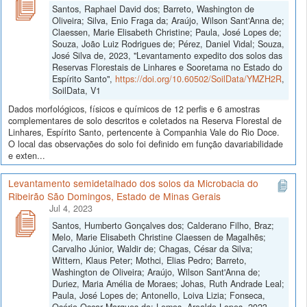
Santos, Raphael David dos; Barreto, Washington de
Oliveira; Silva, Enio Fraga da; Araújo, Wilson Sant'Anna de;
Claessen, Marie Elisabeth Christine; Paula, José Lopes de;
Souza, João Luiz Rodrigues de; Pérez, Daniel Vidal; Souza,
José Silva de, 2023, "Levantamento expedito dos solos das
Reservas Florestais de Linhares e Sooretama no Estado do
Espírito Santo",
https://doi.org/10.60502/SoilData/YMZH2R
,
SoilData, V1
Dados morfológicos, físicos e químicos de 12 perfis e 6 amostras
complementares de solo descritos e coletados na Reserva Florestal de
Linhares, Espírito Santo, pertencente à Companhia Vale do Rio Doce.
O local das observações do solo foi definido em função davariabilidade
e exten...
Levantamento semidetalhado dos solos da Microbacia do
Ribeirão São Domingos, Estado de Minas Gerais
Jul 4, 2023
Santos, Humberto Gonçalves dos; Calderano Filho, Braz;
Melo, Marie Elisabeth Christine Claessen de Magalhẽs;
Carvalho Júnior, Waldir de; Chagas, César da Silva;
Wittern, Klaus Peter; Mothci, Elias Pedro; Barreto,
Washington de Oliveira; Araújo, Wilson Sant'Anna de;
Duriez, Maria Amélia de Moraes; Johas, Ruth Andrade Leal;
Paula, José Lopes de; Antonello, Loiva Lizia; Fonseca,
Osório Oscar Marques da; Lemos, Aroaldo Lopes, 2023,