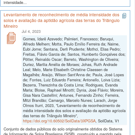
intensidade...
Levantamento de reconhecimento de média intensidade dos
solos e avaliação da aptidão agrícola das terras do Triângulo
Mineiro
Jul 4, 2023
Gomes, Idarê Azevedo; Palmieri, Francesco; Baruqui,
Alfredo Melhem; Motta, Paulo Emílio Ferreira da; Naime,
Eubi Jorne; Santana, Derli Prudente; Mothci, Elias Pedro;
Freitas, Flávio Garcia de; Santos, Humberto Gonçalves dos;
Pötter, Reinaldo Oscar; Barreto, Washington de Oliveira;
Duriez, Marilia Amélia de Moraes; Johas, Ruth Andrade
Leal; Melo, Marie Elisabeth Christine Claessen de
Magalhẽs; Araújo, Wilson Sant'Anna de; Paula, José Lopes
de; Fontes, Luiz Eduardo Ferreira; Antonello, Loiva Lizia;
Bezerra, Therezinha da Costa Lima; Rodrigues, Evanda
Maria; Bloise, Raphael Minotti; Dynia, José Flávio; Moreira,
Gisa Nara Castellini; Antunes, Fernando Zinho; Ferreira,
Mitzi Brandão; Camargo, Marcelo Nunes; Larach, Jorge
Olmos Iturri, 2023, "Levantamento de reconhecimento de
média intensidade dos solos e avaliação da aptidão agrícola
das terras do Triângulo Mineiro",
https://doi.org/10.60502/SoilData/3XPGSA
, SoilData, V1
Conjunto de dados públicos do solo originalmente obtidos do Sistema
de Informação de Solos Brasileiros (SISB), construído e mantido pela