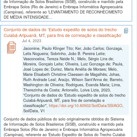
de Informação de Solos Brasileiros (SISB), construído e mantido pela
Embrapa Solos (Rio de Janeiro) e Embrapa Informática Agropecuária
(Campinas), referente ao 'LEVANTAMENTO DE RECONHECIMENTO
DE MÉDIA INTENSIDADE...
Conjunto de dados do 'Estudo expedito de solos do trecho
Cuiabá-Aripuanã, MT, para fins de correlação e classificação'
Jul 4, 2023
Jacomine, Paulo Klinger Tito; Ker, João Carlos; Gonzaga,
Lelis Nogueira; Sobrinho, João B. Pereira Leite;
Vasconcelos, Tereza Neide N.; Melo, Sérgio Lins de;
Moreira, Gonçalo Leite; Oliveira, Luiz Gonzaga de; Paula,
José Lopes de; Duriez, Maria Amélia de Moraes; Melo,
Marie Elisabeth Christine Claessen de Magalhẽs; Johas,
Ruth Andrade Leal; Araújo, Wilson Sant'Anna de; Barreto,
Washington de Oliveira; Rodrigues, Evanda Maria; Lima,
Therezinha da Costa; Antonello, Loiva Lizia, 2023,
"Conjunto de dados do 'Estudo expedito de solos do trecho
Cuiabá-Aripuanã, MT, para fins de correlação e
classificação'",
https://doi.org/10.60502/SoilData/SSIAGO
,
SoilData, V1
Conjunto de dados públicos do solo originalmente obtidos do Sistema
de Informação de Solos Brasileiros (SISB), construído e mantido pela
Embrapa Solos (Rio de Janeiro) e Embrapa Informática Agropecuária
(Campinas), referente ao 'Estudo Expedito de Solos do Trecho Cuiabá-