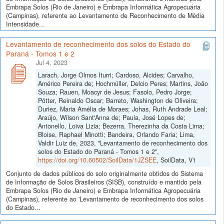
Embrapa Solos (Rio de Janeiro) e Embrapa Informática Agropecuária
(Campinas), referente ao Levantamento de Reconhecimento de Média
Intensidade...
Levantamento de reconhecimento dos solos do Estado do
Paraná - Tomos 1 e 2
Jul 4, 2023
Larach, Jorge Olmos Iturri; Cardoso, Alcides; Carvalho,
Américo Pereira de; Hochmüller, Delcio Peres; Martins, João
Souza; Rauen, Moacyr de Jesus; Fasolo, Pedro Jorge;
Pötter, Reinaldo Oscar; Barreto, Washington de Oliveira;
Duriez, Maria Amélia de Moraes; Johas, Ruth Andrade Leal;
Araújo, Wilson Sant'Anna de; Paula, José Lopes de;
Antonello, Loiva Lizia; Bezerra, Therezinha da Costa Lima;
Bloise, Raphael Minotti; Bandeira, Orlando Faria; Lima,
Valdir Luiz de, 2023, "Levantamento de reconhecimento dos
solos do Estado do Paraná - Tomos 1 e 2",
https://doi.org/10.60502/SoilData/1JZSEE
, SoilData, V1
Conjunto de dados públicos do solo originalmente obtidos do Sistema
de Informação de Solos Brasileiros (SISB), construído e mantido pela
Embrapa Solos (Rio de Janeiro) e Embrapa Informática Agropecuária
(Campinas), referente ao 'Levantamento de reconhecimento dos solos
do Estado...