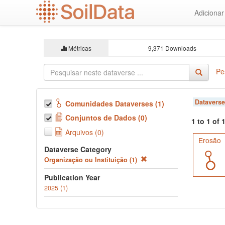
Ir
Adiciona
para
o
conteúdo
principal
Métricas
9,371 Downloads
Pe
Dataverse
Comunidades Dataverses (1)
Conjuntos de Dados (0)
1 to 1 of
Arquivos (0)
Erosão
Dataverse Category
Organização ou Instituição (1)
Publication Year
2025 (1)