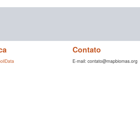
ca
Contato
SoilData
E-mail: contato@mapbiomas.org