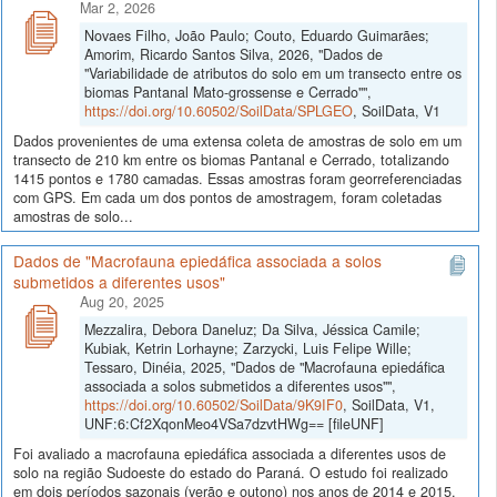
Mar 2, 2026
Novaes Filho, João Paulo; Couto, Eduardo Guimarães;
Amorim, Ricardo Santos Silva, 2026, "Dados de
"Variabilidade de atributos do solo em um transecto entre os
biomas Pantanal Mato-grossense e Cerrado"",
https://doi.org/10.60502/SoilData/SPLGEO
, SoilData, V1
Dados provenientes de uma extensa coleta de amostras de solo em um
transecto de 210 km entre os biomas Pantanal e Cerrado, totalizando
1415 pontos e 1780 camadas. Essas amostras foram georreferenciadas
com GPS. Em cada um dos pontos de amostragem, foram coletadas
amostras de solo...
Dados de "Macrofauna epiedáfica associada a solos
submetidos a diferentes usos"
Aug 20, 2025
Mezzalira, Debora Daneluz; Da Silva, Jéssica Camile;
Kubiak, Ketrin Lorhayne; Zarzycki, Luis Felipe Wille;
Tessaro, Dinéia, 2025, "Dados de "Macrofauna epiedáfica
associada a solos submetidos a diferentes usos"",
https://doi.org/10.60502/SoilData/9K9IF0
, SoilData, V1,
UNF:6:Cf2XqonMeo4VSa7dzvtHWg== [fileUNF]
Foi avaliado a macrofauna epiedáfica associada a diferentes usos de
solo na região Sudoeste do estado do Paraná. O estudo foi realizado
em dois períodos sazonais (verão e outono) nos anos de 2014 e 2015,