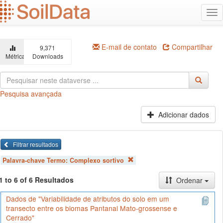
Ir
Alt
para
na
o
conteúdo
principal
E-mail de contato
Compartilhar
9,371
Métricas
Downloads
Pesquisa avançada
Adicionar dados
Filtrar resultados
Palavra-chave Termo:
Complexo sortivo
1 to 6 of 6 Resultados
Ordenar
Dados de "Variabilidade de atributos do solo em um
transecto entre os biomas Pantanal Mato-grossense e
Cerrado"