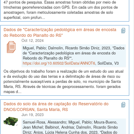
47 pontos de pesquisa. Essas amostras foram obtidas por meio de
trincheiras georreferenciadas com GPS. Em cada um dos pontos de
amostragem, foram meticulosamente coletadas amostras de solo
superficial, com profun...
Dados de "Caracterização pedológica em áreas de encosta
do Rebordo do Planalto do RS"
Oct 12, 2024
Miguel, Pablo; Dalmolin, Ricardo Simão Diniz, 2023, "Dados
de "Caracterização pedológica em áreas de encosta do
Rebordo do Planalto do RS"",
https://doi.org/10.60502/SoilData/ANNOT6
, SoilData, V3
Os objetivos do trabalho foram a realização de um estudo do uso atual
e da evolução do uso das terras e a delimitação de áreas de risco ou
potencialmente susceptíveis a perdas de solo, no município de Santa
Maria, RS. Através de técnicas de geoprocessamento. foram gerados
mapas d...
Dados do solo da área de captação do Reservatório do
DNOS/CORSAN, Santa Maria, RS
Jun 19, 2023
Samuel-Rosa, Alessandro; Miguel, Pablo; Moura-Bueno,
Jean Michel; Balbinot, Andrisa; Dalmolin, Ricardo Simão
Diniz; Anjos, Lúcia Helena Cunha dos, 2023, "Dados do