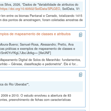
 Silva, 2026, "Dados de "Variabilidade de atributos do
,
https://doi.org/10.60502/SoilData/SPLGEO
, SoilData, V1
 km entre os biomas Pantanal e Cerrado, totalizando 1415
 dos pontos de amostragem, foram coletadas amostras de
mplos de mapeamento de classes e atributos
 Moura-Bueno; Samuel-Rosa, Alessandro; Pretto, Ana
oas práticas e exemplos de mapeamento de classes e
b1SmKIYvYKgL7Jbc/Jbtkg== [fileUNF]
o “Mapeamento Digital de Solos do Maranhão: fundamentos,
hão – Gênese, classificação e pedometria". Ele é for...
ica do Rio Uberaba"",
m 2009 e 2010. O estudo envolveu a abertura de 83
ontes, preenchimento de fichas com características