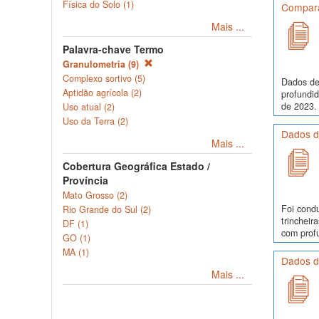
Física do Solo (1)
Comparaç
Mais ...
Palavra-chave Termo
Granulometria (9)
Complexo sortivo (5)
Dados de
Aptidão agrícola (2)
profundi
de 2023. 
Uso atual (2)
Uso da Terra (2)
Dados d
Mais ...
Cobertura Geográfica Estado /
Província
Mato Grosso (2)
Foi cond
Rio Grande do Sul (2)
trinchei
DF (1)
com profu
GO (1)
MA (1)
Dados d
Mais ...