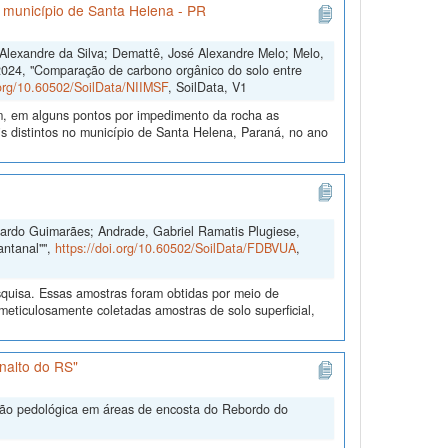
o município de Santa Helena - PR
s Alexandre da Silva; Demattê, José Alexandre Melo; Melo,
2024, "Comparação de carbono orgânico do solo entre
.org/10.60502/SoilData/NIIMSF
, SoilData, V1
m, em alguns pontos por impedimento da rocha as
 distintos no município de Santa Helena, Paraná, no ano
duardo Guimarães; Andrade, Gabriel Ramatis Plugiese,
antanal"",
https://doi.org/10.60502/SoilData/FDBVUA
,
quisa. Essas amostras foram obtidas por meio de
ticulosamente coletadas amostras de solo superficial,
nalto do RS"
ação pedológica em áreas de encosta do Rebordo do