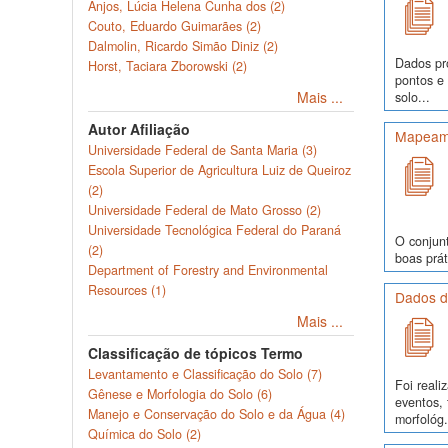
Anjos, Lúcia Helena Cunha dos (2)
Couto, Eduardo Guimarães (2)
Dalmolin, Ricardo Simão Diniz (2)
Dados pr
Horst, Taciara Zborowski (2)
pontos e
Mais ...
solo...
Autor Afiliação
Mapeame
Universidade Federal de Santa Maria (3)
Escola Superior de Agricultura Luiz de Queiroz
(2)
Universidade Federal de Mato Grosso (2)
Universidade Tecnológica Federal do Paraná
O conjunt
(2)
boas prát
Department of Forestry and Environmental
Resources (1)
Dados d
Mais ...
Classificação de tópicos Termo
Levantamento e Classificação do Solo (7)
Foi real
Gênese e Morfologia do Solo (6)
eventos, 
Manejo e Conservação do Solo e da Água (4)
morfológ.
Química do Solo (2)