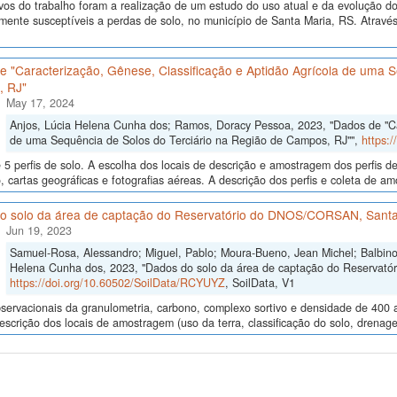
vos do trabalho foram a realização de um estudo do uso atual e da evolução do 
lmente susceptíveis a perdas de solo, no município de Santa Maria, RS. Atrav
 "Caracterização, Gênese, Classificação e Aptidão Agrícola de uma S
 RJ"
May 17, 2024
Anjos, Lúcia Helena Cunha dos; Ramos, Doracy Pessoa, 2023, "Dados de "Car
de uma Sequência de Solos do Terciário na Região de Campos, RJ"",
https:
5 perfis de solo. A escolha dos locais de descrição e amostragem dos perfis 
, cartas geográficas e fotografias aéreas. A descrição dos perfis e coleta de 
o solo da área de captação do Reservatório do DNOS/CORSAN, Santa
Jun 19, 2023
Samuel-Rosa, Alessandro; Miguel, Pablo; Moura-Bueno, Jean Michel; Balbinot
Helena Cunha dos, 2023, "Dados do solo da área de captação do Reservat
https://doi.org/10.60502/SoilData/RCYUYZ
, SoilData, V1
ervacionais da granulometria, carbono, complexo sortivo e densidade de 400 
descrição dos locais de amostragem (uso da terra, classificação do solo, drenage