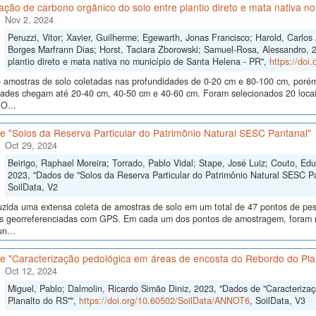
ão de carbono orgânico do solo entre plantio direto e mata nativa n
Nov 2, 2024
Peruzzi, Vitor; Xavier, Guilherme; Egewarth, Jonas Francisco; Harold, Carlo
Borges Marfrann Dias; Horst, Taciara Zborowski; Samuel-Rosa, Alessandro, 
plantio direto e mata nativa no município de Santa Helena - PR",
https://doi
 amostras de solo coletadas nas profundidades de 0-20 cm e 80-100 cm, poré
dades chegam até 20-40 cm, 40-50 cm e 40-60 cm. Foram selecionados 20 locais
O...
e "Solos da Reserva Particular do Patrimônio Natural SESC Pantanal"
Oct 29, 2024
Beirigo, Raphael Moreira; Torrado, Pablo Vidal; Stape, José Luiz; Couto, E
2023, "Dados de "Solos da Reserva Particular do Patrimônio Natural SESC P
SoilData, V2
uzida uma extensa coleta de amostras de solo em um total de 47 pontos de pes
ras georreferenciadas com GPS. Em cada um dos pontos de amostragem, foram me
n...
e "Caracterização pedológica em áreas de encosta do Rebordo do Pla
Oct 12, 2024
Miguel, Pablo; Dalmolin, Ricardo Simão Diniz, 2023, "Dados de "Caracteriz
Planalto do RS"",
https://doi.org/10.60502/SoilData/ANNOT6
, SoilData, V3