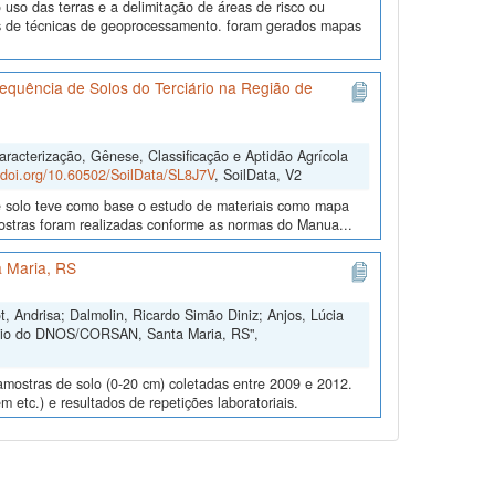
uso das terras e a delimitação de áreas de risco ou
és de técnicas de geoprocessamento. foram gerados mapas
equência de Solos do Terciário na Região de
acterização, Gênese, Classificação e Aptidão Agrícola
//doi.org/10.60502/SoilData/SL8J7V
, SoilData, V2
de solo teve como base o estudo de materiais como mapa
amostras foram realizadas conforme as normas do Manua...
 Maria, RS
, Andrisa; Dalmolin, Ricardo Simão Diniz; Anjos, Lúcia
ório do DNOS/CORSAN, Santa Maria, RS",
amostras de solo (0-20 cm) coletadas entre 2009 e 2012.
m etc.) e resultados de repetições laboratoriais.