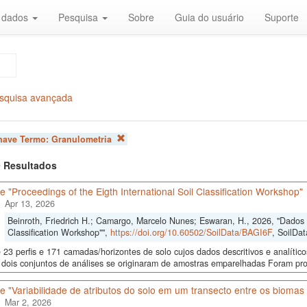
r dados
Pesquisa
Sobre
Guia do usuário
Suporte
squisa avançada
chave Termo:
Granulometria
 9 Resultados
 "Proceedings of the Eigth International Soil Classification Workshop"
Apr 13, 2026
Beinroth, Friedrich H.; Camargo, Marcelo Nunes; Eswaran, H., 2026, "Dados d
Classification Workshop"",
https://doi.org/10.60502/SoilData/BAGI6F
, SoilDat
23 perfis e 171 camadas/horizontes de solo cujos dados descritivos e analític
s, dois conjuntos de análises se originaram de amostras emparelhadas Foram p
 "Variabilidade de atributos do solo em um transecto entre os bioma
Mar 2, 2026