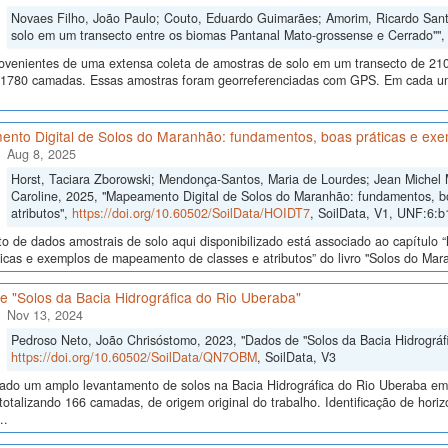
Novaes Filho, João Paulo; Couto, Eduardo Guimarães; Amorim, Ricardo Santos
solo em um transecto entre os biomas Pantanal Mato-grossense e Cerrado""
ovenientes de uma extensa coleta de amostras de solo em um transecto de 210
 1780 camadas. Essas amostras foram georreferenciadas com GPS. Em cada um
nto Digital de Solos do Maranhão: fundamentos, boas práticas e exe
Aug 8, 2025
Horst, Taciara Zborowski; Mendonça-Santos, Maria de Lourdes; Jean Michel
Caroline, 2025, "Mapeamento Digital de Solos do Maranhão: fundamentos, b
atributos",
https://doi.org/10.60502/SoilData/HOIDT7
, SoilData, V1, UNF:6:
o de dados amostrais de solo aqui disponibilizado está associado ao capítul
icas e exemplos de mapeamento de classes e atributos” do livro "Solos do Maran
e "Solos da Bacia Hidrográfica do Rio Uberaba"
Nov 13, 2024
Pedroso Neto, João Chrisóstomo, 2023, "Dados de "Solos da Bacia Hidrográf
https://doi.org/10.60502/SoilData/QN7OBM
, SoilData, V3
izado um amplo levantamento de solos na Bacia Hidrográfica do Rio Uberaba e
totalizando 166 camadas, de origem original do trabalho. Identificação de horiz
..