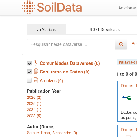
Ir
Adiciona
para
o
conteúdo
principal
Métricas
9,371 Downloads
Pe
Palavra-
Comunidades Dataverses (0)
Conjuntos de Dados (9)
1 to 9 of
Arquivos (0)
Dados de
Publication Year
2026 (2)
2025 (1)
2024 (1)
Dados de 
2023 (5)
os perfi
Autor (Nome)
Dados de
Samuel-Rosa, Alessandro (3)