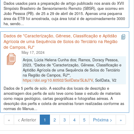
Dados usados para a preparação de artigo publicado nos anais do XVII
Simpósio Brasileiro de Sensoriamento Remoto (SBSR), que ocorreu em
João Pessoa (PB). de 25 a 29 de abril de 2015. Apenas uma pequena
área da ETB foi amostrada, cuja área total é de aproximadamente 3000
ha, sendo...
Dados de "Caracterização, Gênese, Classificação e Aptidão
Agrícola de uma Sequência de Solos do Terciário na Região
de Campos, RJ"
May 17, 2024
Anjos, Lúcia Helena Cunha dos; Ramos, Doracy Pessoa,
2023, "Dados de "Caracterização, Gênese, Classificação e
Aptidão Agrícola de uma Sequência de Solos do Terciário
na Região de Campos, RJ"",
https://doi.org/10.60502/SoilData/SL8J7V
, SoilData, V2
Dados de 5 perfis de solo. A escolha dos locais de descrição e
amostragem dos perfis de solo teve como base o estudo de materiais
como mapa geológico, cartas geográficas e fotografias aéreas. A
descrição dos perfis e coleta de amostras foram realizadas conforme as
normas do Manua...
(Atual)
«
< Anterior
1
2
3
4
5
Próxima >
»