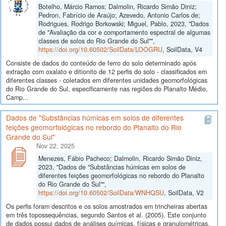
Botelho, Márcio Ramos; Dalmolin, Ricardo Simão Diniz;
Pedron, Fabrício de Araújo; Azevedo, Antonio Carlos de;
Rodrigues, Rodrigo Borkowski; Miguel, Pablo, 2023, "Dados
de "Avaliação da cor e comportamento espectral de algumas
classes de solos do Rio Grande do Sul"",
https://doi.org/10.60502/SoilData/LOOGRU
, SoilData, V4
Consiste de dados do conteúdo de ferro do solo determinado após
extração com oxalato e ditionito de 12 perfis do solo - classificados em
diferentes classes - coletados em diferentes unidades geomorfológicas
do Rio Grande do Sul, especificamente nas regiões do Planalto Médio,
Camp...
Dados de "Substâncias húmicas em solos de diferentes
feições geomorfológicas no rebordo do Planalto do Rio
Grande do Sul"
Nov 22, 2025
Menezes, Fábio Pacheco; Dalmolin, Ricardo Simão Diniz,
2023, "Dados de "Substâncias húmicas em solos de
diferentes feições geomorfológicas no rebordo do Planalto
do Rio Grande do Sul"",
https://doi.org/10.60502/SoilData/WNHQSU
, SoilData, V2
Os perfis foram descritos e os solos amostrados em trincheiras abertas
em três topossequências, segundo Santos et al. (2005). Este conjunto
de dados possui dados de análises químicas, físicas e granulométricas,