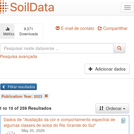
Ir
Alt
para
na
o
conteúdo
principal
E-mail de contato
Compartilhar
9,371
Métricas
Downloads
Pesquisa avançada
Adicionar dados
Filtrar resultados
Publication Year:
2023
1 to 10 of 259 Resultados
Ordenar
Dados de "Avaliação da cor e comportamento espectral de
algumas classes de solos do Rio Grande do Sul"
May 20, 2026