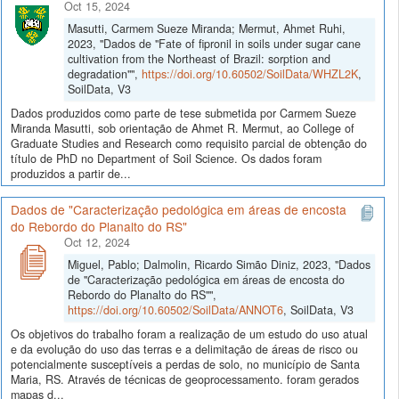
Oct 15, 2024
Masutti, Carmem Sueze Miranda; Mermut, Ahmet Ruhi,
2023, "Dados de "Fate of fipronil in soils under sugar cane
cultivation from the Northeast of Brazil: sorption and
degradation"",
https://doi.org/10.60502/SoilData/WHZL2K
,
SoilData, V3
Dados produzidos como parte de tese submetida por Carmem Sueze
Miranda Masutti, sob orientação de Ahmet R. Mermut, ao College of
Graduate Studies and Research como requisito parcial de obtenção do
título de PhD no Department of Soil Science. Os dados foram
produzidos a partir de...
Dados de "Caracterização pedológica em áreas de encosta
do Rebordo do Planalto do RS"
Oct 12, 2024
Miguel, Pablo; Dalmolin, Ricardo Simão Diniz, 2023, "Dados
de "Caracterização pedológica em áreas de encosta do
Rebordo do Planalto do RS"",
https://doi.org/10.60502/SoilData/ANNOT6
, SoilData, V3
Os objetivos do trabalho foram a realização de um estudo do uso atual
e da evolução do uso das terras e a delimitação de áreas de risco ou
potencialmente susceptíveis a perdas de solo, no município de Santa
Maria, RS. Através de técnicas de geoprocessamento. foram gerados
mapas d...