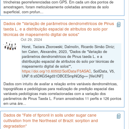
trincheiras georreferenciadas com GPS. Em cada um dos pontos de
amostragem, foram meticulosamente coletadas amostras de solo
superficial, com profun...
Dados de "Variação de parâmetros dendrométricos de Pinus
taeda L. e a distribuição espacial de atributos do solo por
técnicas de mapeamento digital de solos"
Oct 29, 2024
Horst, Taciara Zborowski; Dalmolin, Ricardo Simão Diniz;
ten Caten, Alexandre, 2023, "Dados de "Variação de
parâmetros dendrométricos de Pinus taeda L. e a
distribuição espacial de atributos do solo por técnicas de
mapeamento digital de solos"",
https://doi.org/10.60502/SoilData/F5ASAC
, SoilData, V5,
UNF:6:s5DKGS4gd31DBCESmpNQ5g== [fileUNF]
Dados com intuito de avaliar a relação entre variáveis dendrométricas,
topográficas e pedológicas para realização de predição espacial das
variáveis pedológicas mais correlacionadas com a variação dos
parâmetros de Pinus Taeda L. Foram amostrados 11 perfis e 126 pontos
em uma áre...
Dados de "Fate of fipronil in soils under sugar cane
cultivation from the Northeast of Brazil: sorption and
degradation"