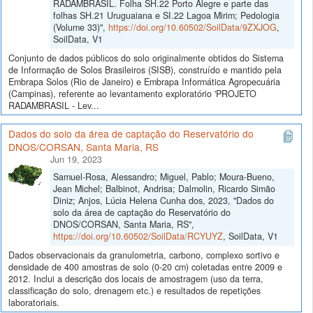
RADAMBRASIL. Folha SH.22 Porto Alegre e parte das
folhas SH.21 Uruguaiana e SI.22 Lagoa Mirim; Pedologia
(Volume 33)",
https://doi.org/10.60502/SoilData/9ZXJOG
,
SoilData, V1
Conjunto de dados públicos do solo originalmente obtidos do Sistema
de Informação de Solos Brasileiros (SISB), construído e mantido pela
Embrapa Solos (Rio de Janeiro) e Embrapa Informática Agropecuária
(Campinas), referente ao levantamento exploratório 'PROJETO
RADAMBRASIL - Lev...
Dados do solo da área de captação do Reservatório do
DNOS/CORSAN, Santa Maria, RS
Jun 19, 2023
Samuel-Rosa, Alessandro; Miguel, Pablo; Moura-Bueno,
Jean Michel; Balbinot, Andrisa; Dalmolin, Ricardo Simão
Diniz; Anjos, Lúcia Helena Cunha dos, 2023, "Dados do
solo da área de captação do Reservatório do
DNOS/CORSAN, Santa Maria, RS",
https://doi.org/10.60502/SoilData/RCYUYZ
, SoilData, V1
Dados observacionais da granulometria, carbono, complexo sortivo e
densidade de 400 amostras de solo (0-20 cm) coletadas entre 2009 e
2012. Inclui a descrição dos locais de amostragem (uso da terra,
classificação do solo, drenagem etc.) e resultados de repetições
laboratoriais.