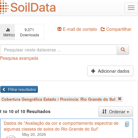
Ir
Alt
para
na
o
conteúdo
principal
E-mail de contato
Compartilhar
9,371
Métricas
Downloads
Pesquisa avançada
Adicionar dados
Filtrar resultados
Cobertura Geográfica Estado / Província:
Rio Grande do Sul
1 to 10 of 10 Resultados
Ordenar
Dados de "Avaliação da cor e comportamento espectral de
algumas classes de solos do Rio Grande do Sul"
May 20, 2026