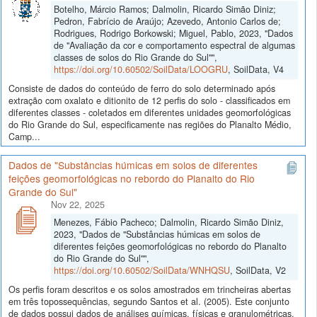
Botelho, Márcio Ramos; Dalmolin, Ricardo Simão Diniz;
Pedron, Fabrício de Araújo; Azevedo, Antonio Carlos de;
Rodrigues, Rodrigo Borkowski; Miguel, Pablo, 2023, "Dados
de "Avaliação da cor e comportamento espectral de algumas
classes de solos do Rio Grande do Sul"",
https://doi.org/10.60502/SoilData/LOOGRU
, SoilData, V4
Consiste de dados do conteúdo de ferro do solo determinado após
extração com oxalato e ditionito de 12 perfis do solo - classificados em
diferentes classes - coletados em diferentes unidades geomorfológicas
do Rio Grande do Sul, especificamente nas regiões do Planalto Médio,
Camp...
Dados de "Substâncias húmicas em solos de diferentes
feições geomorfológicas no rebordo do Planalto do Rio
Grande do Sul"
Nov 22, 2025
Menezes, Fábio Pacheco; Dalmolin, Ricardo Simão Diniz,
2023, "Dados de "Substâncias húmicas em solos de
diferentes feições geomorfológicas no rebordo do Planalto
do Rio Grande do Sul"",
https://doi.org/10.60502/SoilData/WNHQSU
, SoilData, V2
Os perfis foram descritos e os solos amostrados em trincheiras abertas
em três topossequências, segundo Santos et al. (2005). Este conjunto
de dados possui dados de análises químicas, físicas e granulométricas,