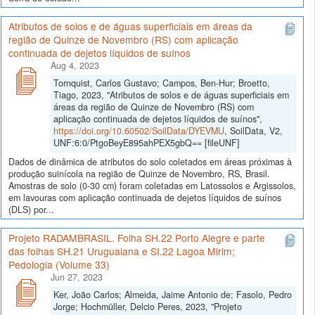
Atributos de solos e de águas superficiais em áreas da
região de Quinze de Novembro (RS) com aplicação
continuada de dejetos líquidos de suínos
Aug 4, 2023
Tornquist, Carlos Gustavo; Campos, Ben-Hur; Broetto,
Tiago, 2023, "Atributos de solos e de águas superficiais em
áreas da região de Quinze de Novembro (RS) com
aplicação continuada de dejetos líquidos de suínos",
https://doi.org/10.60502/SoilData/DYEVMU
, SoilData, V2,
UNF:6:0/PtgoBeyE895ahPEX5gbQ== [fileUNF]
Dados de dinâmica de atributos do solo coletados em áreas próximas à
produção suinícola na região de Quinze de Novembro, RS, Brasil.
Amostras de solo (0-30 cm) foram coletadas em Latossolos e Argissolos,
em lavouras com aplicação continuada de dejetos líquidos de suínos
(DLS) por...
Projeto RADAMBRASIL. Folha SH.22 Porto Alegre e parte
das folhas SH.21 Uruguaiana e SI.22 Lagoa Mirim;
Pedologia (Volume 33)
Jun 27, 2023
Ker, João Carlos; Almeida, Jaime Antonio de; Fasolo, Pedro
Jorge; Hochmüller, Delcio Peres, 2023, "Projeto