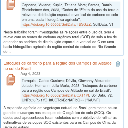
Capoane, Viviane; Kuplic, Tatiana Mora; Santos, Danilo
Rheinheimer dos, 2023, "Dados de "Efeito do uso da terra e
relevo na distribuição espacial e vertical de carbono do solo
em uma bacia hidrográfica agrícola"",
https://doi.org/10.60502/SoilData/FBSGZZ
, SoilData, V1
Neste trabalho foram investigadas as relações entre o uso da terra e
relevo com os teores de carbono orgânico total (COT) do solo a fim de
entender os padrões de distribuição espacial e vertical de C em uma
bacia hidrográfica agrícola da região central do estado do Rio Grande
do...
Estoques de carbono para a região dos Campos de Altitude
no sul do Brasil
Aug 4, 2023
Tornquist, Carlos Gustavo; Dávila, Giovanny Alexander
Jurado; Hermann, Julia-Maria, 2023, "Estoques de carbono
para a região dos Campos de Altitude no sul do Brasil",
https://doi.org/10.60502/SoilData/OXT1PI
, SoilData, V2,
UNF:6:6P5i1YOH8UOTdkBgNAFibQ== [fileUNF]
A expansão agrícola em vegetaçao natural no Brasil geralmente causa
grandes mudanças nos estoques de C orgânico do solo (SOC). Os
dados aqui apresentados foram coletados com o objetivo de refinar as
estimativas de estoques SOC existentes para os Campos de Cima da
Serra do estado...