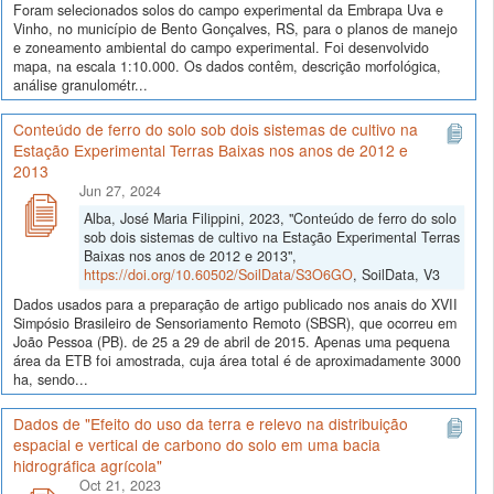
Foram selecionados solos do campo experimental da Embrapa Uva e
Vinho, no município de Bento Gonçalves, RS, para o planos de manejo
e zoneamento ambiental do campo experimental. Foi desenvolvido
mapa, na escala 1:10.000. Os dados contêm, descrição morfológica,
análise granulométr...
Conteúdo de ferro do solo sob dois sistemas de cultivo na
Estação Experimental Terras Baixas nos anos de 2012 e
2013
Jun 27, 2024
Alba, José Maria Filippini, 2023, "Conteúdo de ferro do solo
sob dois sistemas de cultivo na Estação Experimental Terras
Baixas nos anos de 2012 e 2013",
https://doi.org/10.60502/SoilData/S3O6GO
, SoilData, V3
Dados usados para a preparação de artigo publicado nos anais do XVII
Simpósio Brasileiro de Sensoriamento Remoto (SBSR), que ocorreu em
João Pessoa (PB). de 25 a 29 de abril de 2015. Apenas uma pequena
área da ETB foi amostrada, cuja área total é de aproximadamente 3000
ha, sendo...
Dados de "Efeito do uso da terra e relevo na distribuição
espacial e vertical de carbono do solo em uma bacia
hidrográfica agrícola"
Oct 21, 2023