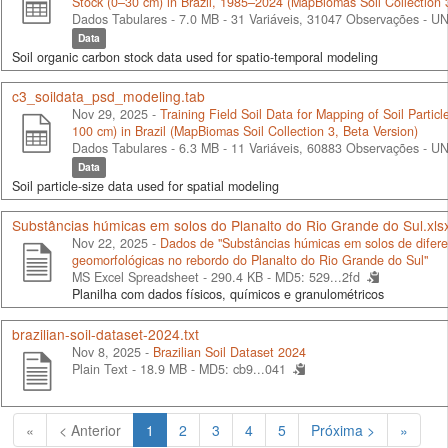
Stock (0–30 cm) in Brazil, 1985–2024 (MapBiomas Soil Collection 
Dados Tabulares - 7.0 MB
- 31 Variáveis, 31047 Observações -
UN
Data
Soil organic carbon stock data used for spatio-temporal modeling
c3_soildata_psd_modeling.tab
Nov 29, 2025 -
Training Field Soil Data for Mapping of Soil Particle
100 cm) in Brazil (MapBiomas Soil Collection 3, Beta Version)
Dados Tabulares - 6.3 MB
- 11 Variáveis, 60883 Observações -
UN
Data
Soil particle-size data used for spatial modeling
Substâncias húmicas em solos do Planalto do Rio Grande do Sul.xls
Nov 22, 2025 -
Dados de "Substâncias húmicas em solos de difere
geomorfológicas no rebordo do Planalto do Rio Grande do Sul"
MS Excel Spreadsheet - 290.4 KB -
MD5: 529...2fd
Planilha com dados físicos, químicos e granulométricos
brazilian-soil-dataset-2024.txt
Nov 8, 2025 -
Brazilian Soil Dataset 2024
Plain Text - 18.9 MB -
MD5: cb9...041
(Atual)
«
< Anterior
1
2
3
4
5
Próxima >
»