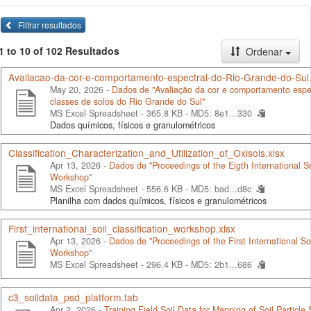
Filtrar resultados
1 to 10 of 102 Resultados
Ordenar
Avaliacao-da-cor-e-comportamento-espectral-do-Rio-Grande-do-Sul.
May 20, 2026 -
Dados de "Avaliação da cor e comportamento espe
classes de solos do Rio Grande do Sul"
MS Excel Spreadsheet - 365.8 KB -
MD5: 8e1...330
Dados químicos, físicos e granulométricos
Classification_Characterization_and_Utilization_of_Oxisols.xlsx
Apr 13, 2026 -
Dados de "Proceedings of the Eigth International Soi
Workshop"
MS Excel Spreadsheet - 556.6 KB -
MD5: bad...d8c
Planilha com dados químicos, físicos e granulométricos
First_international_soil_classification_workshop.xlsx
Apr 13, 2026 -
Dados de "Proceedings of the First International Soi
Workshop"
MS Excel Spreadsheet - 296.4 KB -
MD5: 2b1...686
c3_soildata_psd_platform.tab
Apr 2, 2026 -
Training Field Soil Data for Mapping of Soil Particle S