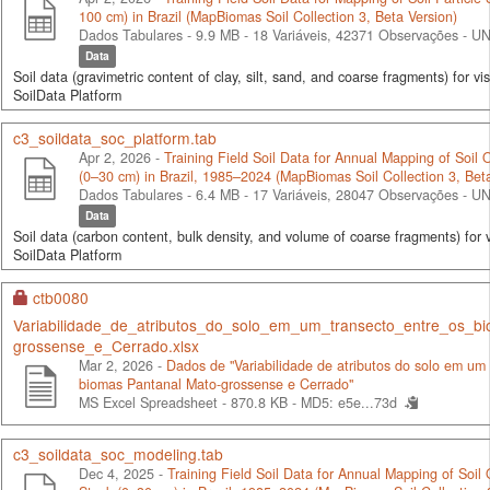
100 cm) in Brazil (MapBiomas Soil Collection 3, Beta Version)
Dados Tabulares - 9.9 MB
- 18 Variáveis, 42371 Observações -
UN
Data
Soil data (gravimetric content of clay, silt, sand, and coarse fragments) for vis
SoilData Platform
c3_soildata_soc_platform.tab
Apr 2, 2026 -
Training Field Soil Data for Annual Mapping of Soil
(0–30 cm) in Brazil, 1985–2024 (MapBiomas Soil Collection 3, Beta
Dados Tabulares - 6.4 MB
- 17 Variáveis, 28047 Observações -
UN
Data
Soil data (carbon content, bulk density, and volume of coarse fragments) for v
SoilData Platform
ctb0080
Variabilidade_de_atributos_do_solo_em_um_transecto_entre_os_b
grossense_e_Cerrado.xlsx
Mar 2, 2026 -
Dados de "Variabilidade de atributos do solo em um 
biomas Pantanal Mato-grossense e Cerrado"
MS Excel Spreadsheet - 870.8 KB -
MD5: e5e...73d
c3_soildata_soc_modeling.tab
Dec 4, 2025 -
Training Field Soil Data for Annual Mapping of Soil