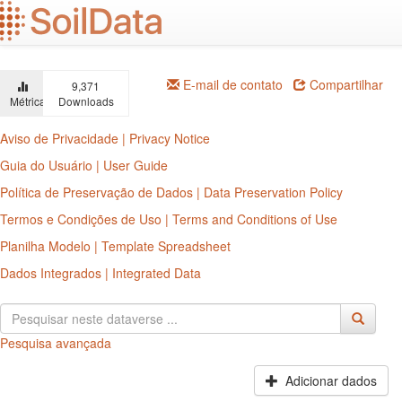
Ir
para
o
conteúdo
principal
E-mail de contato
Compartilhar
9,371
Métricas
Downloads
Aviso de Privacidade | Privacy Notice
Guia do Usuário | User Guide
Política de Preservação de Dados | Data Preservation Policy
Termos e Condições de Uso | Terms and Conditions of Use
Planilha Modelo | Template Spreadsheet
Dados Integrados | Integrated Data
Pesquisa avançada
Adicionar dados