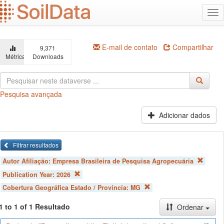
Ir
Alt
para
na
o
conteúdo
principal
E-mail de contato
Compartilhar
9,371
Métricas
Downloads
Pesquisa avançada
Adicionar dados
Filtrar resultados
Autor Afiliação:
Empresa Brasileira de Pesquisa Agropecuária
Publication Year:
2026
Cobertura Geográfica Estado / Província:
MG
1 to 1 of 1 Resultado
Ordenar