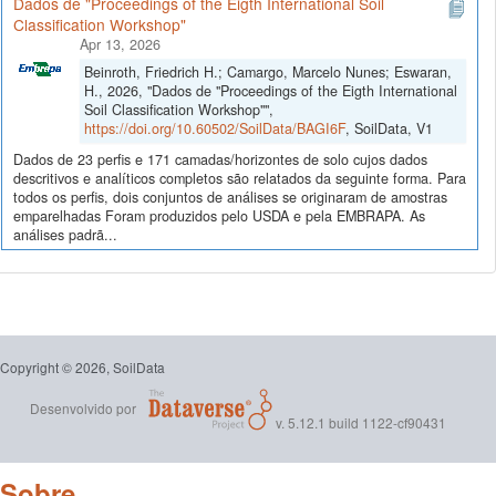
Dados de "Proceedings of the Eigth International Soil
Classification Workshop"
Apr 13, 2026
Beinroth, Friedrich H.; Camargo, Marcelo Nunes; Eswaran,
H., 2026, "Dados de "Proceedings of the Eigth International
Soil Classification Workshop"",
https://doi.org/10.60502/SoilData/BAGI6F
, SoilData, V1
Dados de 23 perfis e 171 camadas/horizontes de solo cujos dados
descritivos e analíticos completos são relatados da seguinte forma. Para
todos os perfis, dois conjuntos de análises se originaram de amostras
emparelhadas Foram produzidos pelo USDA e pela EMBRAPA. As
análises padrã...
Copyright © 2026, SoilData
Desenvolvido por
v. 5.12.1 build 1122-cf90431
Sobre