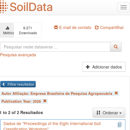
Ir
Alt
para
na
o
conteúdo
principal
E-mail de contato
Compartilhar
9,371
Métricas
Downloads
Pesquisa avançada
Adicionar dados
Filtrar resultados
Autor Afiliação:
Empresa Brasileira de Pesquisa Agropecuária
Publication Year:
2026
1 to 2 of 2 Resultados
Ordenar
Dados de "Proceedings of the Eigth International Soil
Classification Workshop"