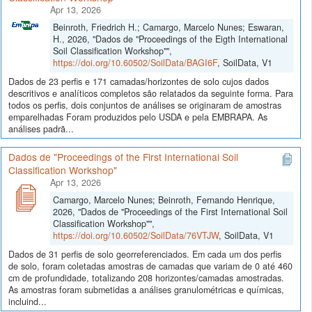
Apr 13, 2026
Beinroth, Friedrich H.; Camargo, Marcelo Nunes; Eswaran,
H., 2026, "Dados de "Proceedings of the Eigth International
Soil Classification Workshop"",
https://doi.org/10.60502/SoilData/BAGI6F
, SoilData, V1
Dados de 23 perfis e 171 camadas/horizontes de solo cujos dados
descritivos e analíticos completos são relatados da seguinte forma. Para
todos os perfis, dois conjuntos de análises se originaram de amostras
emparelhadas Foram produzidos pelo USDA e pela EMBRAPA. As
análises padrã...
Dados de "Proceedings of the First International Soil
Classification Workshop"
Apr 13, 2026
Camargo, Marcelo Nunes; Beinroth, Fernando Henrique,
2026, "Dados de "Proceedings of the First International Soil
Classification Workshop"",
https://doi.org/10.60502/SoilData/76VTJW
, SoilData, V1
Dados de 31 perfis de solo georreferenciados. Em cada um dos perfis
de solo, foram coletadas amostras de camadas que variam de 0 até 460
cm de profundidade, totalizando 208 horizontes/camadas amostradas.
As amostras foram submetidas a análises granulométricas e químicas,
incluind...