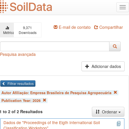
Ir
Alt
para
na
o
conteúdo
principal
E-mail de contato
Compartilhar
9,371
Métricas
Downloads
Pesquisa avançada
Adicionar dados
Filtrar resultados
Autor Afiliação:
Empresa Brasileira de Pesquisa Agropecuária
Publication Year:
2026
1 to 2 of 2 Resultados
Ordenar
Dados de "Proceedings of the Eigth International Soil
Classification Workshop"