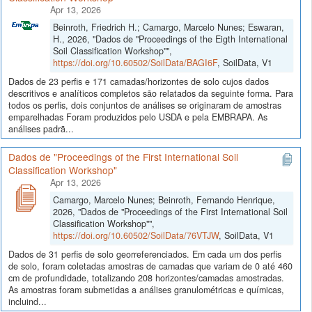
Apr 13, 2026
Beinroth, Friedrich H.; Camargo, Marcelo Nunes; Eswaran,
H., 2026, "Dados de "Proceedings of the Eigth International
Soil Classification Workshop"",
https://doi.org/10.60502/SoilData/BAGI6F
, SoilData, V1
Dados de 23 perfis e 171 camadas/horizontes de solo cujos dados
descritivos e analíticos completos são relatados da seguinte forma. Para
todos os perfis, dois conjuntos de análises se originaram de amostras
emparelhadas Foram produzidos pelo USDA e pela EMBRAPA. As
análises padrã...
Dados de "Proceedings of the First International Soil
Classification Workshop"
Apr 13, 2026
Camargo, Marcelo Nunes; Beinroth, Fernando Henrique,
2026, "Dados de "Proceedings of the First International Soil
Classification Workshop"",
https://doi.org/10.60502/SoilData/76VTJW
, SoilData, V1
Dados de 31 perfis de solo georreferenciados. Em cada um dos perfis
de solo, foram coletadas amostras de camadas que variam de 0 até 460
cm de profundidade, totalizando 208 horizontes/camadas amostradas.
As amostras foram submetidas a análises granulométricas e químicas,
incluind...