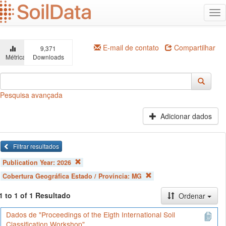
Ir
Alt
para
na
o
conteúdo
principal
E-mail de contato
Compartilhar
9,371
Métricas
Downloads
Pesquisa avançada
Adicionar dados
Filtrar resultados
Publication Year:
2026
Cobertura Geográfica Estado / Província:
MG
1 to 1 of 1 Resultado
Ordenar
Dados de "Proceedings of the Eigth International Soil
Classification Workshop"